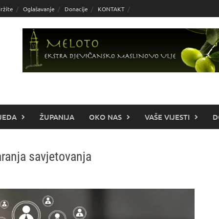
ržite
Oglašavanje
Donacije
KONTAKT
JEDA
ŽUPANIJA
OKO NAS
VAŠE VIJESTI
D
aranja savjetovanja