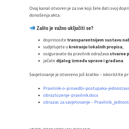
Ovaj kanal otvoren je za sve koji žele dati svoj do
donošenja akta.
Zašto je važno uključiti se?
doprinosite
transparentnijem sustavu na
sudjelujete u
kreiranju lokalnih propisa
,
osiguravate da pravilnik odražava
stvarne 
jačate
dijalog između uprave i građana
.
Savjetovanje je otvoreno još kratko – iskoristite pril
Pravilnik-o-provedbi-postupaka-jednostav
obrazlozenje-pravilnik.docx
obrazac za savjetovanje – Pravilnik_jednos