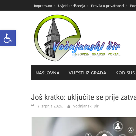
Skoči
Impressum
Uvjeti korištenja
Pravila o privatnosti
Pod
do
sadržaja
Open toolbar
NASLOVNA
VIJESTI IZ GRADA
KOD SUS
Još kratko: uključite se prije zatv
7. srpnja 2026.
Vodnjanski Đir