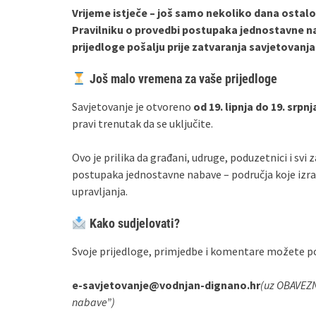
Vrijeme istječe – još samo nekoliko dana ostal
Pravilniku o provedbi postupaka jednostavne nab
prijedloge pošalju prije zatvaranja savjetovanja 
Još malo vremena za vaše prijedloge
Savjetovanje je otvoreno
od 19. lipnja do 19. srpnj
pravi trenutak da se uključite.
Ovo je prilika da građani, udruge, poduzetnici i svi
postupaka jednostavne nabave – područja koje izra
upravljanja.
Kako sudjelovati?
Svoje prijedloge, primjedbe i komentare možete p
e-savjetovanje@vodnjan-dignano.hr
(uz OBAVEZN
nabave”)