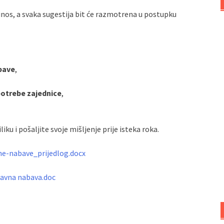
prinos, a svaka sugestija bit će razmotrena u postupku
bave
,
potrebe zajednice
,
iku i pošaljite svoje mišljenje prije isteka roka.
ne-nabave_prijedlog.docx
tavna nabava.doc