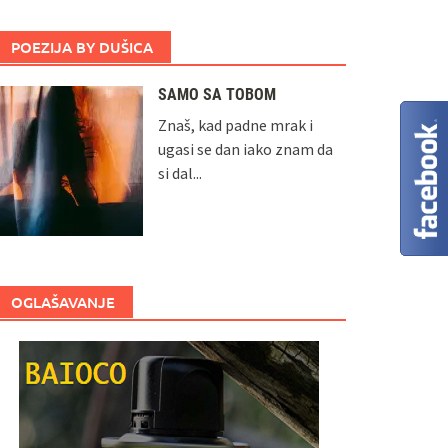
POEZIJA BY DUŠICA
SAMO SA TOBOM
Znaš, kad padne mrak i
ugasi se dan iako znam da
si dal...
OGLAŠAVANJE