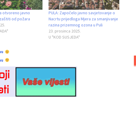
a otvoreno javno
PULA: Započelo javno savjetovanje o
zaštiti od požara
Nacrtu prijedloga Mjera za smanjivanje
25.
razina prizemnog ozona u Puli
RADA"
23. prosinca 2025.
U "KOD SUSJEDA"
vu
vu