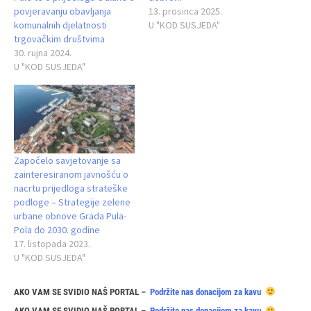
povjeravanju obavljanja
13. prosinca 2025.
komunalnih djelatnosti
U "KOD SUSJEDA"
trgovačkim društvima
30. rujna 2024.
U "KOD SUSJEDA"
Započelo savjetovanje sa
zainteresiranom javnošću o
nacrtu prijedloga strateške
podloge – Strategije zelene
urbane obnove Grada Pula-
Pola do 2030. godine
17. listopada 2023.
U "KOD SUSJEDA"
AKO VAM SE SVIDIO NAŠ PORTAL –
Podržite nas donacijom za kavu
AKO VAM SE SVIDIO NAŠ PORTAL –
Podržite nas donacijom za kavu