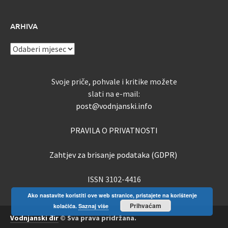
ARHIVA
ARHIVA
Svoje priče, pohvale i kritike možete
slati na e-mail:
post@vodnjanski.info
PRAVILA O PRIVATNOSTI
Zahtjev za brisanje podataka (GDPR)
ISSN 3102-4416
Ako nastavite koristiti ove web stranice, pristajete na korištenje
Prihvaćam
kolačića.
Saznaj više
Vodnjanski đir
© Sva prava pridržana.