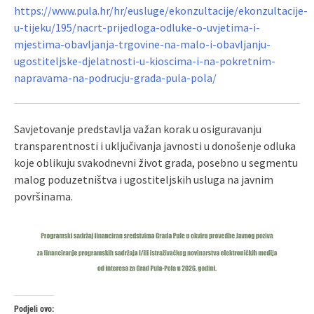
https://www.pula.hr/hr/eusluge/ekonzultacije/ekonzultacije-
u-tijeku/195/nacrt-prijedloga-odluke-o-uvjetima-i-
mjestima-obavljanja-trgovine-na-malo-i-obavljanju-
ugostiteljske-djelatnosti-u-kioscima-i-na-pokretnim-
napravama-na-podrucju-grada-pula-pola/
Savjetovanje predstavlja važan korak u osiguravanju
transparentnosti i uključivanja javnosti u donošenje odluka
koje oblikuju svakodnevni život grada, posebno u segmentu
malog poduzetništva i ugostiteljskih usluga na javnim
površinama.
Podjeli ovo: