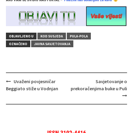
OBJAVLJENO U
KOD SUSJEDA
PULA-POLA
OZNAČENO
JAVNA SAVJETOVANJA
Navigacija
Uvaženi povjesničar
Savjetovanje o
objava
Beggiato stiže u Vodnjan
prekoračenjima buke u Puli
ISSN 3102-4416