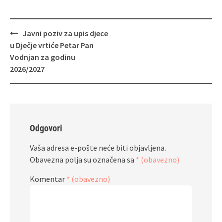
Navigacija
Javni poziv za upis djece
objava
u Dječje vrtiće Petar Pan
Vodnjan za godinu
2026/2027
Odgovori
Vaša adresa e-pošte neće biti objavljena.
Obavezna polja su označena sa
* (obavezno)
Komentar
* (obavezno)