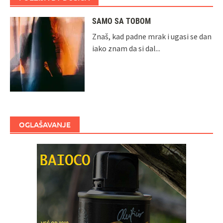
SAMO SA TOBOM
Znaš, kad padne mrak i ugasi se dan
iako znam da si dal...
OGLAŠAVANJE