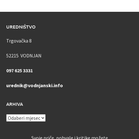
UREDNIŠTVO
Trgovačka 8
52215 VODNJAN
097 625 3331
urednik@vodnjanski.info
ARHIVA
ARHIVA
Svoje priče, pohvale i kritike možete