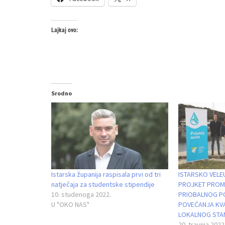
Lajkaj ovo:
Srodno
Istarska županija raspisala prvi od tri
ISTARSKO VELE
natječaja za studentske stipendije
PROJKET PROMI
10. studenoga 2022.
PRIOBALNOG P
U "OKO NAS"
POVEĆANJA KVA
LOKALNOG STA
20. travnja 2022