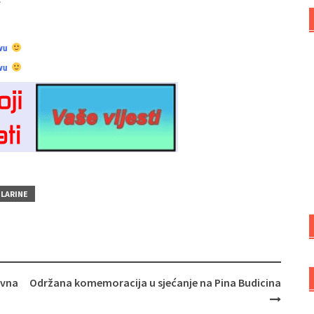
vu
vu
LARINE
avna
Održana komemoracija u sjećanje na Pina Budicina