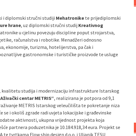
 i diplomski stručni studiji
Mehatronike
te prijediplomski
ure hrane
, uz diplomski stručni studij
Kreativnog
atronike u cjelinu povezuju discipline poput strojarstva,
getike, računalstva i robotike. Menadžeri odnosno
va, ekonomije, turizma, hotelijerstva, pa čak i
epoznatljive gastronomske i turističke proizvode te usluge
kvalitetu studija i modernizaciju infrastrukture Istarskog
RAživački centar METRIS“
, realizirana je potpora od 9,1
traživanje METRIS Istarskog veleučilišta te pokretanje niza
 se i okoliš zgrade radi uvjeta lokacijske i građevinske
dodatne aktivnosti, ukupna vrijednost projekta koja
češće partnera poduzetnika je 10.184.918,34 eura. Projekt se
te tvrtkama Flow ship design d.o.o. i Uljanik TESU