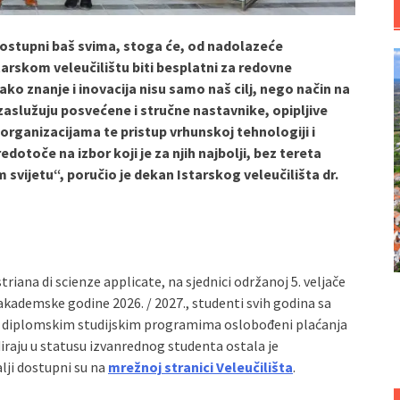
 dostupni baš svima, stoga će, od nadolazeće
arskom veleučilištu biti besplatni za redovne
ako znanje i inovacija nisu samo naš cilj, nego način na
zaslužuju posvećene i stručne nastavnike, opipljive
organizacijama te pristup vrhunskoj tehnologiji i
dotoče na izbor koji je za njih najbolji, bez tereta
svijetu“, poručio je dekan Istarskog veleučilišta dr.
triana di scienze applicate, na sjednici održanoj 5. veljače
 akademske godine 2026. / 2027., studenti svih godina sa
i diplomskim studijskim programima oslobođeni plaćanja
diraju u statusu izvanrednog studenta ostala je
lji dostupni su na
mrežnoj
stranici Veleučilišta
.