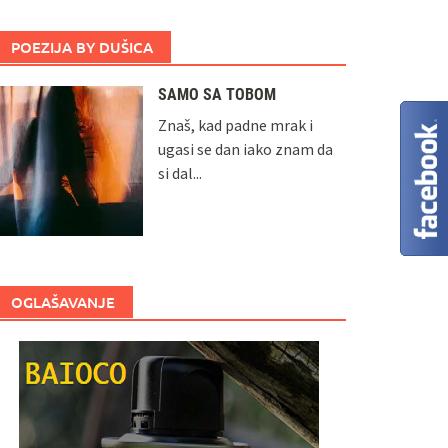
POEZIJA BY DUŠICA
SAMO SA TOBOM
Znaš, kad padne mrak i
ugasi se dan iako znam da
si dal...
OGLAŠAVANJE