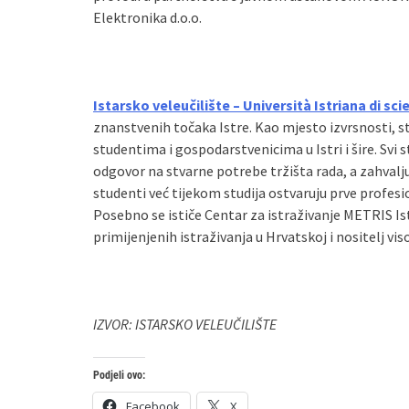
Elektronika d.o.o.
Istarsko veleučilište – Università Istriana di sc
znanstvenih točaka Istre. Kao mjesto izvrsnosti, str
studentima i gospodarstvenicima u Istri i šire. Svi 
odgovor na stvarne potrebe tržišta rada, a zahvalj
studenti već tijekom studija ostvaruju prve profes
Posebno se ističe Centar za istraživanje METRIS Is
primijenjenih istraživanja u Hrvatskoj i nositelj v
IZVOR: ISTARSKO VELEUČILIŠTE
Podjeli ovo:
Facebook
X