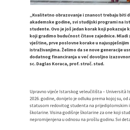
„Kvalitetno obrazovanje i znanost trebaju biti
akademske godine, svi studijski programi na Ist
studente. Ovo je još jedan korak koji pokazuje k
koji gradimo budućnost čitave zajednice. Mladi 
vještine, prve poslovne korake u najuspješnijim 
istraživanjima. Želimo da se nove generacije usre
dodatnog financiranja u već dovoljno izazovnom 
sc. Daglas Koraca, prof. struč. stud.
Upravno vijeće Istarskog veleučilišta – Università Is
2026. godine, donijelo je odluku prema kojoj su, od
statusom redovitog studenta na prijediplomskim 
školarine. Visina godišnje školarine za one koji stu
nepromijenjena u odnosu na prošlu godinu. Svi deta