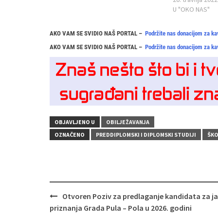
U "OKO NAS"
AKO VAM SE SVIDIO NAŠ PORTAL –
Podržite nas donacijom za ka
AKO VAM SE SVIDIO NAŠ PORTAL –
Podržite nas donacijom za ka
OBJAVLJENO U
OBILJEŽAVANJA
OZNAČENO
PREDDIPLOMSKI I DIPLOMSKI STUDIJI
ŠKO
Navigacija
Otvoren Poziv za predlaganje kandidata za j
objava
priznanja Grada Pula – Pola u 2026. godini