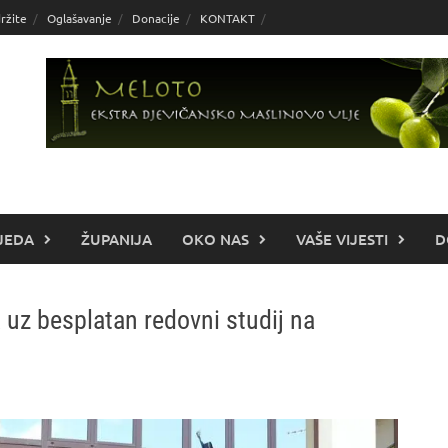
ržite
Oglašavanje
Donacije
KONTAKT
JEDA
ŽUPANIJA
OKO NAS
VAŠE VIJESTI
D
 uz besplatan redovni studij na