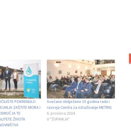
UČILIŠTE POKRENULO
Svečano obilježeno 15 godina rada i
CANJA ZAŠTITE MORA I
razvoja Centra za istraživanje METRIS
ODRUČJA TE
6. prosinca 2024.
LITETE ŽIVOTA
U "ŽUPANIJA"
NOVNIŠTVA
.