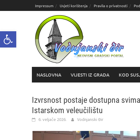
Skoči
Impressum
Uvjeti korištenja
Pravila o privatnosti
Pod
do
sadržaja
Open toolbar
NASLOVNA
VIJESTI IZ GRADA
KOD SUS
Izvrsnost postaje dostupna svima
Istarskom veleučilištu
6. veljače 2026.
Vodnjanski Đir