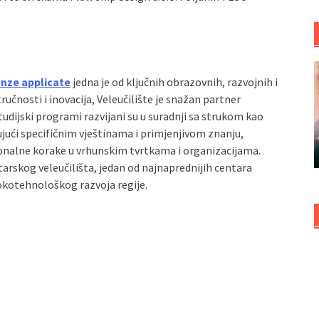
ienze applicate
jedna je od ključnih obrazovnih, razvojnih i
učnosti i inovacija, Veleučilište je snažan partner
studijski programi razvijani su u suradnji sa strukom kao
ujući specifičnim vještinama i primjenjivom znanju,
ionalne korake u vrhunskim tvrtkama i organizacijama.
tarskog veleučilišta, jedan od najnaprednijih centara
isokotehnološkog razvoja regije.