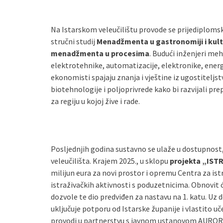
Na Istarskom veleučilištu provode se prijediplomski
stručni studij
Menadžmenta u gastronomiji i kult
menadžmenta u procesima
. Budući inženjeri meh
elektrotehnike, automatizacije, elektronike, ener
ekonomisti spajaju znanja i vještine iz ugostiteljst
biotehnologije i poljoprivrede kako bi razvijali pr
za regiju u kojoj žive i rade.
Posljednjih godina sustavno se ulaže u dostupnost, 
veleučilišta. Krajem 2025., u sklopu
projekta „IST
milijun eura za novi prostor i opremu Centra za is
istraživačkih aktivnosti s poduzetnicima. Obnovit će
dozvole te dio predviđen za nastavu na 1. katu. Uz 
uključuje potporu od Istarske županije i vlastito u
provodi u partnerstvu s javnom ustanovom AURORA 