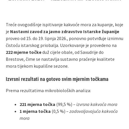
Treće ovogodišnje ispitivanje kakvoće mora za kupanje, koje
je
Nastavni zavod za javno zdravstvo Istarske županije
proveo od 15. do 19. lipnja 2026., ponovno potvrđuje iznimnu
čistoću istarskog priobalja. Uzorkovanje je provedeno na
222 mjerne točke
duž cijele obale, od Savudrije do
Brestove, čime se nastavlja sustavno praćenje kvalitete
mora tijekom kupališne sezone.
Izvrsni rezultati na gotovo svim mjernim točkama
Prema rezultatima mikrobioloških analiza:
221 mjerna točka
(99,5 %) –
izvrsna kakvoća mora
1 mjerna točka
(0,5 %) –
zadovoljavajuća kakvoća
mora