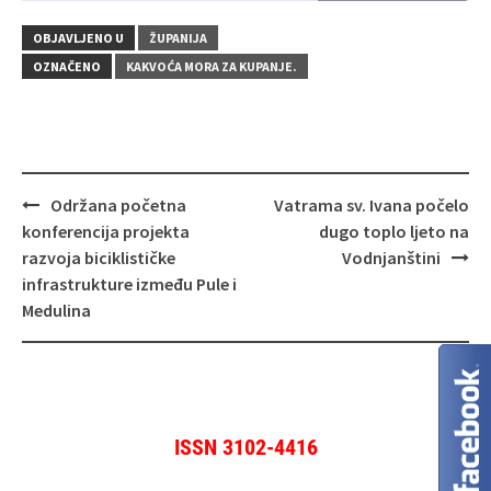
OBJAVLJENO U
ŽUPANIJA
OZNAČENO
KAKVOĆA MORA ZA KUPANJE.
Navigacija
Održana početna
Vatrama sv. Ivana počelo
objava
konferencija projekta
dugo toplo ljeto na
razvoja biciklističke
Vodnjanštini
infrastrukture između Pule i
Medulina
ISSN 3102-4416