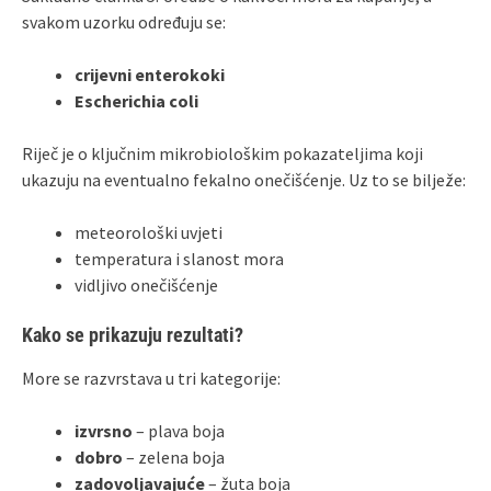
svakom uzorku određuju se:
crijevni enterokoki
Escherichia coli
Riječ je o ključnim mikrobiološkim pokazateljima koji
ukazuju na eventualno fekalno onečišćenje. Uz to se bilježe:
meteorološki uvjeti
temperatura i slanost mora
vidljivo onečišćenje
Kako se prikazuju rezultati?
More se razvrstava u tri kategorije:
izvrsno
– plava boja
dobro
– zelena boja
zadovoljavajuće
– žuta boja