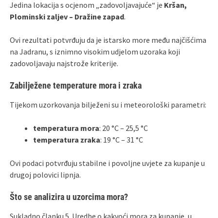
Jedina lokacija s ocjenom „zadovoljavajuće“ je
Kršan,
Plominski zaljev – Dražine zapad
.
Ovi rezultati potvrđuju da je istarsko more među najčišćima
na Jadranu, s iznimno visokim udjelom uzoraka koji
zadovoljavaju najstrože kriterije.
Zabilježene temperature mora i zraka
Tijekom uzorkovanja bilježeni su i meteorološki parametri:
temperatura mora
: 20 °C – 25,5 °C
temperatura zraka
: 19 °C – 31 °C
Ovi podaci potvrđuju stabilne i povoljne uvjete za kupanje u
drugoj polovici lipnja.
Što se analizira u uzorcima mora?
Sukladno članku 5. Uredbe o kakvoći mora za kupanje, u