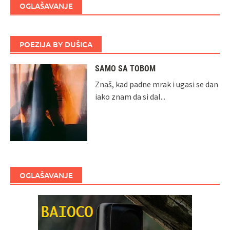
OGLAŠAVANJE
POEZIJA BY DUŠICA
SAMO SA TOBOM
Znaš, kad padne mrak i ugasi se dan
iako znam da si dal...
OGLAŠAVANJE