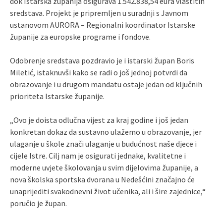
dok Istarska županija osigurava 1.542.838,54 eura vlastitih
sredstava. Projekt je pripremljen u suradnji s Javnom
ustanovom AURORA – Regionalni koordinator Istarske
županije za europske programe i fondove.
Odobrenje sredstava pozdravio je i istarski župan Boris
Miletić, istaknuvši kako se radi o još jednoj potvrdi da
obrazovanje i u drugom mandatu ostaje jedan od ključnih
prioriteta Istarske županije.
„Ovo je doista odlučna vijest za kraj godine i još jedan
konkretan dokaz da sustavno ulažemo u obrazovanje, jer
ulaganje u škole znači ulaganje u budućnost naše djece i
cijele Istre. Cilj nam je osigurati jednake, kvalitetne i
moderne uvjete školovanja u svim dijelovima županije, a
nova školska sportska dvorana u Nedešćini značajno će
unaprijediti svakodnevni život učenika, ali i šire zajednice,“
poručio je župan.