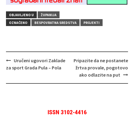
OBJAVLJENO U
ŽUPANIJA
OZNAČENO
BESPOVRATNA SREDSTVA
PROJEKTI
Navigacija
Uručeni ugovori Zaklade
Pripazite da ne postanete
objava
za sport Grada Pula – Pola
žrtva provale, pogotovo
ako odlazite na put
ISSN 3102-4416