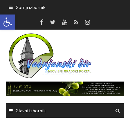
Skoči
Gornji izbornik
do
Open toolbar
sadržaja
Glavni izbornik