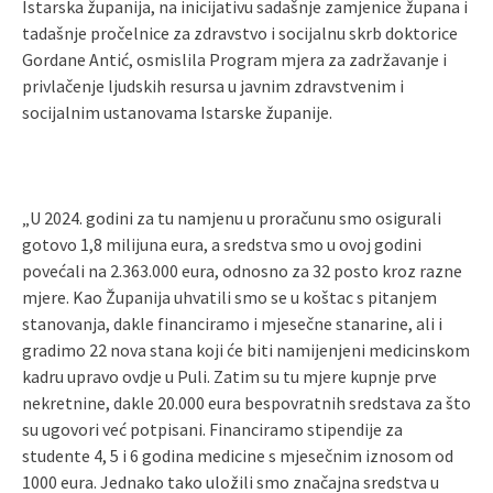
Istarska županija, na inicijativu sadašnje zamjenice župana i
tadašnje pročelnice za zdravstvo i socijalnu skrb doktorice
Gordane Antić, osmislila
Program mjera za zadržavanje i
privlačenje ljudskih resursa u javnim zdravstvenim i
socijalnim ustanovama Istarske županije.
„U 2024. godini za tu namjenu u proračunu smo osigurali
gotovo 1,8 milijuna eura, a sredstva smo u ovoj godini
povećali na 2.363.000 eura, odnosno za 32 posto kroz razne
mjere. Kao Županija uhvatili smo se u koštac s pitanjem
stanovanja, dakle financiramo i mjesečne stanarine, ali i
gradimo 22 nova stana koji će biti namijenjeni medicinskom
kadru upravo ovdje u Puli. Zatim su tu mjere kupnje prve
nekretnine, dakle 20.000 eura bespovratnih sredstava za što
su ugovori već potpisani. Financiramo stipendije za
studente 4, 5 i 6 godina medicine s mjesečnim iznosom od
1000 eura. Jednako tako uložili smo značajna sredstva u