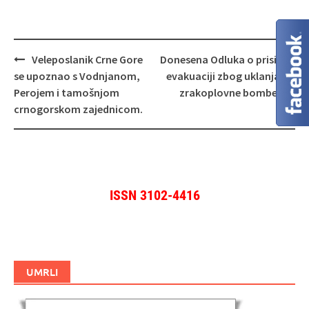
Navigacija
Veleposlanik Crne Gore
Donesena Odluka o prisilnoj
objava
se upoznao s Vodnjanom,
evakuaciji zbog uklanjanja
Perojem i tamošnjom
zrakoplovne bombe
crnogorskom zajednicom.
ISSN 3102-4416
UMRLI