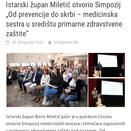
Istarski župan Miletić otvorio Simpozij
„Od prevencije do skrbi – medicinska
sestra u središtu primarne zdravstvene
zaštite“
25. listopada 2025.
Vodnjanski Đir
Istarski župan Boris Miletić jučer je u pulskom Circolu
otvorio Simpozij medicinskih sestara i tehničara zaposlenih
u primarnoj zdravstvenoj zaštiti pod nazivom „Od