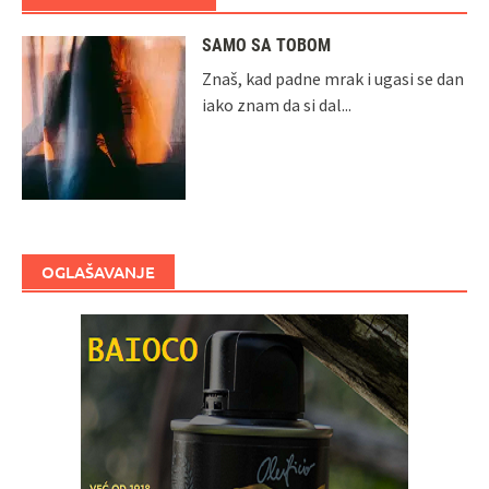
SAMO SA TOBOM
Znaš, kad padne mrak i ugasi se dan
iako znam da si dal...
OGLAŠAVANJE