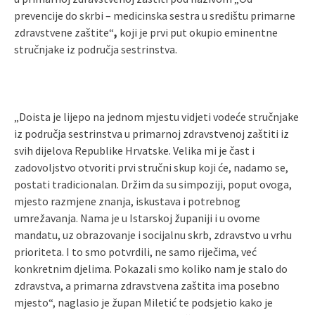
prevencije do skrbi – medicinska sestra u središtu primarne
zdravstvene zaštite“
,
koji je prvi put okupio eminentne
stručnjake iz područja sestrinstva.
„Doista je lijepo na jednom mjestu vidjeti vodeće stručnjake
iz područja sestrinstva u primarnoj zdravstvenoj zaštiti iz
svih dijelova Republike Hrvatske. Velika mi je čast i
zadovoljstvo otvoriti prvi stručni skup koji će, nadamo se,
postati tradicionalan. Držim da su simpoziji, poput ovoga,
mjesto razmjene znanja, iskustava i potrebnog
umrežavanja. Nama je u Istarskoj županiji i u ovome
mandatu, uz obrazovanje i socijalnu skrb, zdravstvo u vrhu
prioriteta. I to smo potvrdili, ne samo riječima, već
konkretnim djelima. Pokazali smo koliko nam je stalo do
zdravstva, a primarna zdravstvena zaštita ima posebno
mjesto“, naglasio je župan Miletić te podsjetio kako je