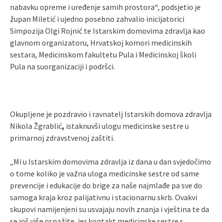
nabavku opreme i uređenje samih prostora“, podsjetio je
župan Miletić i ujedno posebno zahvalio inicijatorici
Simpozija Olgi Rojnić te Istarskim domovima zdravlja kao
glavnom organizatoru, Hrvatskoj komori medicinskih
sestara, Medicinskom fakultetu Pula i Medicinskoj školi
Pula na suorganizaciji i podršci.
Okupljene je pozdravio i ravnatelj Istarskih domova zdravlja
Nikola Žgrablić
,
istaknuvši ulogu medicinske sestre u
primarnoj zdravstvenoj zaštiti.
„Mi u Istarskim domovima zdravlja iz dana u dan svjedočimo
o tome koliko je važna uloga medicinske sestre od same
prevencije i edukacije do brige za naše najmlađe pa sve do
samoga kraja kroz palijativnu i stacionarnu skrb. Ovakvi
skupovi namijenjeni su usvajaju novih znanja i vještina te da
se još više osnažite, jer kontakt medicinske sestre s