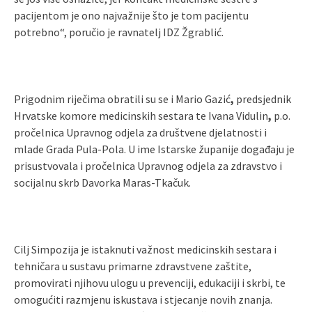
pacijentom je ono najvažnije što je tom pacijentu
potrebno“, poručio je ravnatelj IDZ Žgrablić.
Prigodnim riječima obratili su se i Mario Gazić
,
predsjednik
Hrvatske komore medicinskih sestara te Ivana Vidulin
,
p.o.
pročelnica Upravnog odjela za društvene djelatnosti i
mlade Grada Pula-Pola. U ime Istarske županije događaju je
prisustvovala i pročelnica Upravnog odjela za zdravstvo i
socijalnu skrb Davorka Maras-Tkačuk.
Cilj Simpozija je istaknuti važnost medicinskih sestara i
tehničara u sustavu primarne zdravstvene zaštite,
promovirati njihovu ulogu u prevenciji, edukaciji i skrbi, te
omogućiti razmjenu iskustava i stjecanje novih znanja.