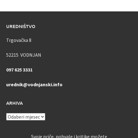
UREDNIŠTVO
Trgovačka 8
52215 VODNJAN
097 625 3331
urednik@vodnjanski.info
ARHIVA
ARHIVA
Svoje priče, pohvale i kritike možete