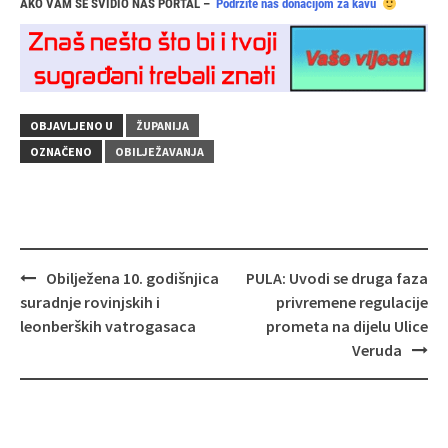
AKO VAM SE SVIDIO NAŠ PORTAL –
Podržite nas donacijom za kavu
OBJAVLJENO U
ŽUPANIJA
OZNAČENO
OBILJEŽAVANJA
Navigacija
Obilježena 10. godišnjica
PULA: Uvodi se druga faza
objava
suradnje rovinjskih i
privremene regulacije
leonberških vatrogasaca
prometa na dijelu Ulice
Veruda