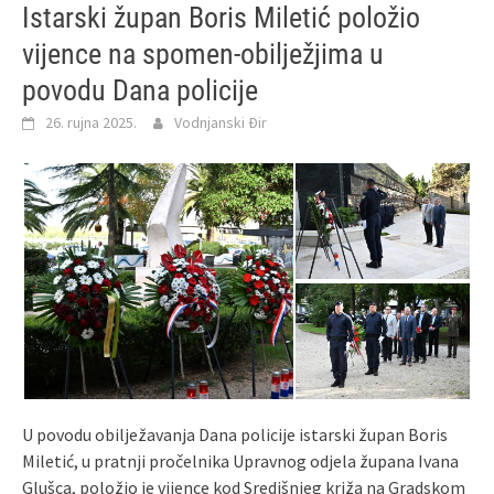
Istarski župan Boris Miletić položio
vijence na spomen-obilježjima u
povodu Dana policije
26. rujna 2025.
Vodnjanski Đir
U povodu obilježavanja Dana policije istarski župan Boris
Miletić, u pratnji pročelnika Upravnog odjela župana Ivana
Glušca, položio je vijence kod Središnjeg križa na Gradskom