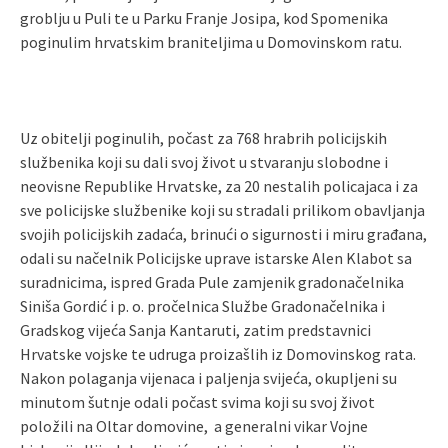
groblju u Puli te u Parku Franje Josipa, kod Spomenika
poginulim hrvatskim braniteljima u Domovinskom ratu.
Uz obitelji poginulih, počast za 768 hrabrih policijskih
službenika koji su dali svoj život u stvaranju slobodne i
neovisne Republike Hrvatske, za 20 nestalih policajaca i za
sve policijske službenike koji su stradali prilikom obavljanja
svojih policijskih zadaća, brinući o sigurnosti i miru građana,
odali su načelnik Policijske uprave istarske Alen Klabot sa
suradnicima, ispred Grada Pule zamjenik gradonačelnika
Siniša Gordić i p. o. pročelnica Službe Gradonačelnika i
Gradskog vijeća Sanja Kantaruti, zatim predstavnici
Hrvatske vojske te udruga proizašlih iz Domovinskog rata.
Nakon polaganja vijenaca i paljenja svijeća, okupljeni su
minutom šutnje odali počast svima koji su svoj život
položili na Oltar domovine, a generalni vikar Vojne