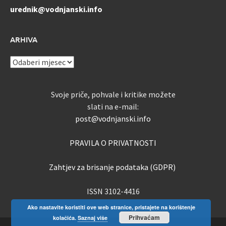
urednik@vodnjanski.info
ARHIVA
ARHIVA
Svoje priče, pohvale i kritike možete
slati na e-mail:
post@vodnjanski.info
PRAVILA O PRIVATNOSTI
Zahtjev za brisanje podataka (GDPR)
ISSN 3102-4416
Ako nastavite koristiti ove web stranice, pristajete na korištenje
Prihvaćam
kolačića.
Saznaj više