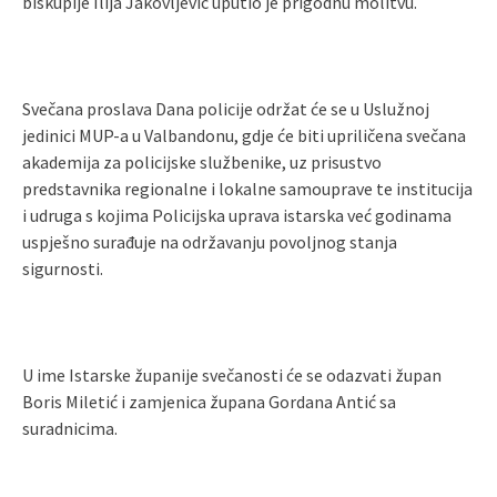
biskupije Ilija Jakovljević uputio je prigodnu molitvu.
Svečana proslava Dana policije održat će se u Uslužnoj
jedinici MUP-a u Valbandonu, gdje će biti upriličena svečana
akademija za policijske službenike, uz prisustvo
predstavnika regionalne i lokalne samouprave te institucija
i udruga s kojima Policijska uprava istarska već godinama
uspješno surađuje na održavanju povoljnog stanja
sigurnosti.
U ime Istarske županije svečanosti će se odazvati župan
Boris Miletić i zamjenica župana Gordana Antić sa
suradnicima.