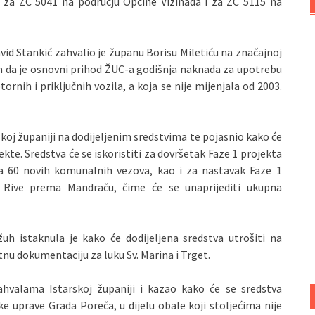
ra za ŽC 5041 na području Općine Vižinada i za ŽC 5115 na
d Stankić zahvalio je županu Borisu Miletiću na značajnoj
m da je osnovni prihod ŽUC-a godišnja naknada za upotrebu
ornih i priključnih vozila, a koja se nije mijenjala od 2003.
skoj županiji na dodijeljenim sredstvima te pojasnio kako će
kte. Sredstva će se iskoristiti za dovršetak Faze 1 projekta
za 60 novih komunalnih vezova, kao i za nastavak Faze 1
e Rive prema Mandraču, čime će se unaprijediti ukupna
h istaknula je kako će dodijeljena sredstva utrošiti na
tnu dokumentaciju za luku Sv. Marina i Trget.
ahvalama Istarskoj županiji i kazao kako će se sredstva
ske uprave Grada Poreča, u dijelu obale koji stoljećima nije