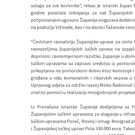
usluga za sve korisnike”, rekao je istarski župan 
godine povećala izdvajanja za rad Županijskih
potpisivanjem ugovora Županija osigurava dodatnih
na području Vižinade, kao i na dionici Fažanske cest
“Čestitam ravnatelju Županijske uprave za ceste I
ravnateljima županijskih lučkih uprava na uspješn
doprinosi ravnomjernom razvitku županije u domen
lučkim upravama su zapravo sredstva iz pomorsko
prikupljena na pomorskom dobru kroz koncesije i 
građana u vidu komunalnih i ribarskih vezova u 
Upravnog odjela za održivi razvoj Mirko Radolović i
znatno pomoći u realizaciji mnogobrojnih projekata
Iz Proračuna Istarske Županije dodijeljena su 
Županijskim lučkim upravama za ulaganja u infras
lučkim upravama Poreč, Rovinj i Umag-Novigrad po 
i Županijskoj lučkoj upravi Pula 330.000 eura. Tak