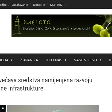
ržite
Oglašavanje
Donacije
KONTAKT
JEDA
ŽUPANIJA
OKO NAS
VAŠE VIJESTI
D
ovećava sredstva namijenjena razvoju
ne infrastrukture