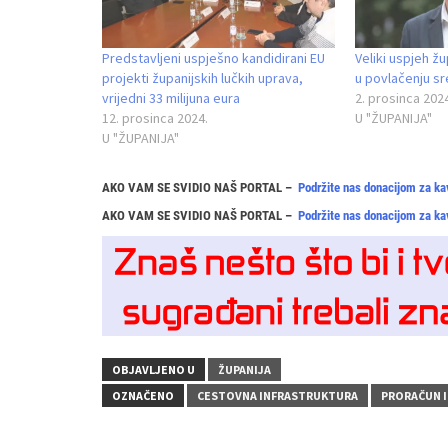
Predstavljeni uspješno kandidirani EU
Veliki uspjeh žu
projekti županijskih lučkih uprava,
u povlačenju sr
vrijedni 33 milijuna eura
2. prosinca 202
12. prosinca 2024.
U "ŽUPANIJA"
U "ŽUPANIJA"
AKO VAM SE SVIDIO NAŠ PORTAL –
Podržite nas donacijom za ka
AKO VAM SE SVIDIO NAŠ PORTAL –
Podržite nas donacijom za ka
OBJAVLJENO U
ŽUPANIJA
OZNAČENO
CESTOVNA INFRASTRUKTURA
PRORAČUN I