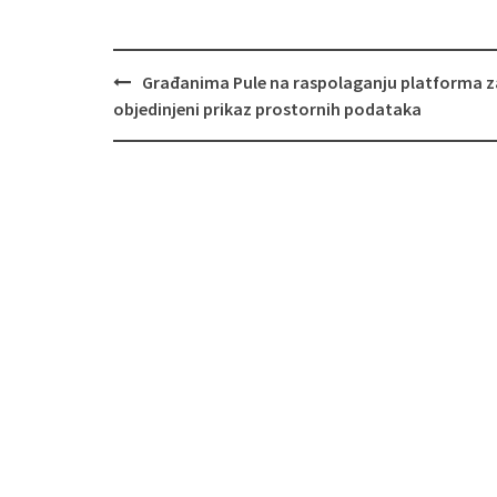
Navigacija
Građanima Pule na raspolaganju platforma z
objava
objedinjeni prikaz prostornih podataka