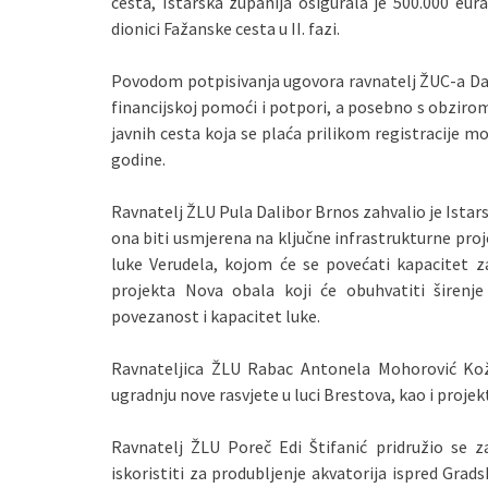
cesta, Istarska županija osigurala je 500.000 eu
dionici Fažanske cesta u II. fazi.
Povodom potpisivanja ugovora ravnatelj ŽUC-a Davi
financijskoj pomoći i potpori, a posebno s obziro
javnih cesta koja se plaća prilikom registracije mot
godine.
Ravnatelj ŽLU Pula Dalibor Brnos zahvalio je Istar
ona biti usmjerena na ključne infrastrukturne proje
luke Verudela, kojom će se povećati kapacitet 
projekta Nova obala koji će obuhvatiti širenj
povezanost i kapacitet luke.
Ravnateljica ŽLU Rabac Antonela Mohorović Kožu
ugradnju nove rasvjete u luci Brestova, kao i projek
Ravnatelj ŽLU Poreč Edi Štifanić pridružio se z
iskoristiti za produbljenje akvatorija ispred Grad