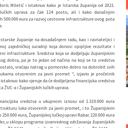
Boris Miletić i istaknuo kako je Istarska županija od 2021.
 lučkih uprava za čak 124 posto, ali i kako današnjim
 500.000 eura za razvoj cestovne infrastrukture ovog puta
e.
starske županije na dosadašnjem radu, kao i ravnateljici i
oj zajedničkoj suradnji koja donosi opipljive rezultate i
i infrastrukture. Sredstva koja se dodjeljuju županijskim
g dobra, pa je to jedan od načina na koji se ta sredstva
ostalo, vraćaju natrag u pomorsko dobro na dobrobit svih
lukama otvorenim za javni promet “, izjavio je pročelnik
 istaknuo kako vjeruje da će dodijeljena financijska sredstva
 ŽUC-a i Županijskih lučkih uprava.
financijska sredstva u ukupnom iznosu od 1.310.000 eura
trukturu luka otvorenih za javni promet, i to Županijskim
250.000 eura, Županijskoj lučkoj upravi Rabac 220.000 eura
ođer, u sklopu programa izvanrednog održavanja županijskih