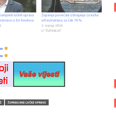
panijskih lučkih uprava
Županija povećala izdvajanja za lučku
edstava iz EU fondova
infrastrukturu za čak 79 %
4.
3. srpnja 2024.
U "ŽUPANIJA"
vu
vu
Ž
ŽUPANIJSKE LUČKE UPRAVE