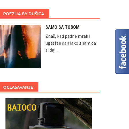
POEZIJA BY DUŠICA
SAMO SA TOBOM
Znaš, kad padne mrak i
ugasi se dan iako znam da
si dal...
OGLAŠAVANJE