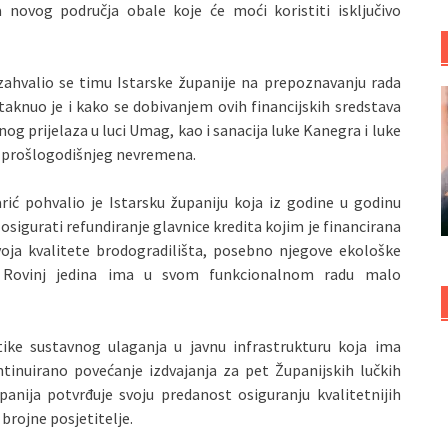
a novog područja obale koje će moći koristiti isključivo
ahvalio se timu Istarske županije na prepoznavanju rada
staknuo je i kako se dobivanjem ovih financijskih sredstava
prijelaza u luci Umag, kao i sanacija luke Kanegra i luke
om prošlogodišnjeg nevremena.
ić pohvalio je Istarsku županiju koja iz godine u godinu
 osigurati refundiranje glavnice kredita kojim je financirana
voja kvalitete brodogradilišta, posebno njegove ekološke
 Rovinj jedina ima u svom funkcionalnom radu malo
tike sustavnog ulaganja u javnu infrastrukturu koja ima
ntinuirano povećanje izdvajanja za pet Županijskih lučkih
panija potvrđuje svoju predanost osiguranju kvalitetnijih
brojne posjetitelje.