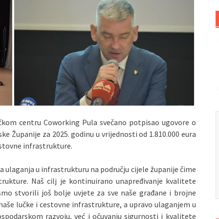
ničkom centru Coworking Pula svečano potpisao ugovore o
e Županije za 2025. godinu u vrijednosti od 1.810.000 eura
stovne infrastrukture.
ulaganja u infrastrukturu na području cijele županije čime
trukture. Naš cilj je kontinuirano unapređivanje kvalitete
smo stvorili još bolje uvjete za sve naše građane i brojne
 naše lučke i cestovne infrastrukture, a upravo ulaganjem u
podarskom razvoju, već i očuvanju sigurnosti i kvalitete