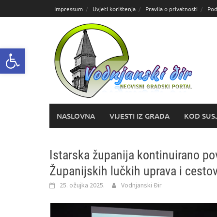
Skoči
Impressum
Uvjeti korištenja
Pravila o privatnosti
Pod
do
sadržaja
Open toolbar
NASLOVNA
VIJESTI IZ GRADA
KOD SUS
Istarska županija kontinuirano p
Županijskih lučkih uprava i cestov
25. ožujka 2025.
Vodnjanski Đir