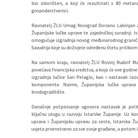
bio iskorišten, a koji će rezultirati s 80 metar
gospodarstvenici.
Ravnatelj ŽLU Umag-Novigrad Doriano Labinjan z
Županijske lučke uprave te zajedničkoj suradnji. I
omogućuje izgradnja novog međunarodnog graničnog 
Savudrija koje su doživjele određenu štetu prilik
Na samom kraju, ravnatelj ŽLU Rovinj Rudolf Mar
povećava financijska sredstva, a koja će ove godine
izgradnja lučice San Pelagio, kao i nastavak raz
komponente. Naime, Županijska lučka uprava
brodogradilište.
Današnje potpisivanje ugovora nastavak je poli
ključnu ulogu u razvoju Istarske Županije. Uz ko
uprava i Županijsku upravu za ceste, Istarska Žu
uvjeta prvenstveno za sve svoje građane, a potom i 