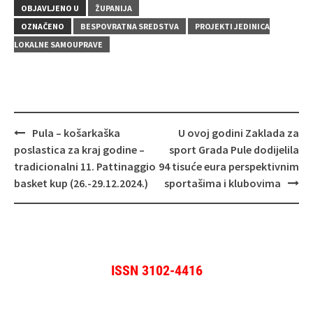
OBJAVLJENO U
ŽUPANIJA
OZNAČENO
BESPOVRATNA SREDSTVA
PROJEKTI JEDINICA
LOKALNE SAMOUPRAVE
Navigacija
Pula – košarkaška
U ovoj godini Zaklada za
objava
poslastica za kraj godine –
sport Grada Pule dodijelila
tradicionalni 11. Pattinaggio
94 tisuće eura perspektivnim
basket kup (26.-29.12.2024.)
sportašima i klubovima
ISSN 3102-4416