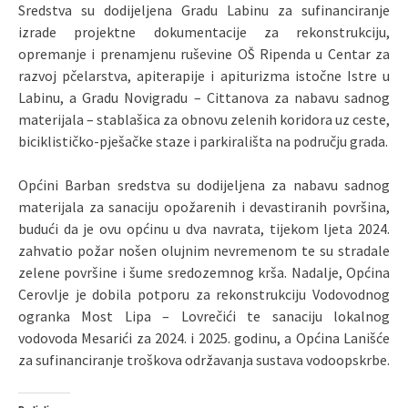
Sredstva su dodijeljena Gradu Labinu za sufinanciranje
izrade projektne dokumentacije za rekonstrukciju,
opremanje i prenamjenu ruševine OŠ Ripenda u Centar za
razvoj pčelarstva, apiterapije i apiturizma istočne Istre u
Labinu, a Gradu Novigradu – Cittanova za nabavu sadnog
materijala – stablašica za obnovu zelenih koridora uz ceste,
biciklističko-pješačke staze i parkirališta na području grada.
Općini Barban sredstva su dodijeljena za nabavu sadnog
materijala za sanaciju opožarenih i devastiranih površina,
budući da je ovu općinu u dva navrata, tijekom ljeta 2024.
zahvatio požar nošen olujnim nevremenom te su stradale
zelene površine i šume sredozemnog krša. Nadalje, Općina
Cerovlje je dobila potporu za rekonstrukciju Vodovodnog
ogranka Most Lipa – Lovrečići te sanaciju lokalnog
vodovoda Mesarići za 2024. i 2025. godinu, a Općina Lanišće
za sufinanciranje troškova održavanja sustava vodoopskrbe.