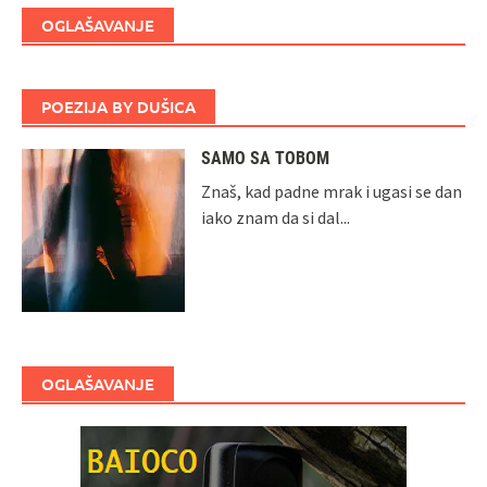
OGLAŠAVANJE
POEZIJA BY DUŠICA
SAMO SA TOBOM
Znaš, kad padne mrak i ugasi se dan
iako znam da si dal...
OGLAŠAVANJE