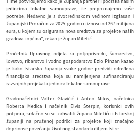
Time potvrđujemo kako je Županija partner i podrška našim
jedincima lokalne samouprave, te prepoznajemo vaše
potrebe. Nedavno je s dvotrećinskom većinom izglasan i
županijski Proračun za 2025. godinu u iznosu od 267 milijuna
eura, u kojem su osigurana nova sredstva za projekte naših
gradova i općina“, rekao je župan Miletić
Pročelnik Upravnog odjela za poljoprivredu, šumarstvo,
lovstvo, ribarstvo i vodno gospodarstvo Ezio Pinzan kazao
je kako Istarska županija svake godine predvidi određena
financijska sredstva koja su namijenjena sufinanciranju
razvojnih projekata jedinica lokalne samouprave.
Gradonačelnici Valter Glavičić i Anteo Milos, načelnica
Roberta Medica i načelnik Elvis Šterpin, korisnici ovih
potpora, srdačno su se zahvalili županu Miletiću i Istarskoj
županiji na pruženoj podršci za projekte koji značajno
doprinose povećanju životnog standarda diljem Istre.