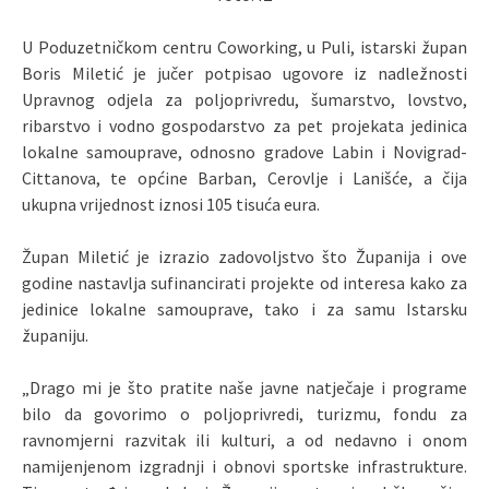
U Poduzetničkom centru Coworking, u Puli, istarski župan
Boris Miletić je jučer potpisao ugovore iz nadležnosti
Upravnog odjela za poljoprivredu, šumarstvo, lovstvo,
ribarstvo i vodno gospodarstvo za pet projekata jedinica
lokalne samouprave, odnosno gradove Labin i Novigrad-
Cittanova, te općine Barban, Cerovlje i Lanišće, a čija
ukupna vrijednost iznosi 105 tisuća eura.
Župan Miletić je izrazio zadovoljstvo što Županija i ove
godine nastavlja sufinancirati projekte od interesa kako za
jedinice lokalne samouprave, tako i za samu Istarsku
županiju.
„Drago mi je što pratite naše javne natječaje i programe
bilo da govorimo o poljoprivredi, turizmu, fondu za
ravnomjerni razvitak ili kulturi, a od nedavno i onom
namijenjenom izgradnji i obnovi sportske infrastrukture.