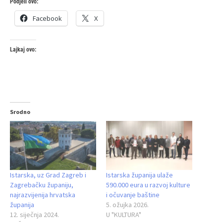
Podjeli ovo:
Facebook
X
Lajkaj ovo:
Srodno
Istarska, uz Grad Zagreb i
Istarska županija ulaže
Zagrebačku županiju,
590.000 eura u razvoj kulture
najrazvijenija hrvatska
i očuvanje baštine
županija
5. ožujka 2026.
12. siječnja 2024.
U "KULTURA"