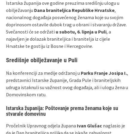
Istarska županija ove godine preuzima središnju ulogu u
obilježavanju
Dana braniteljica Republike Hrvatske
,
nacionalnog događaja posvećenog ženama koje su svojim
doprinosom ostavile dubok trag u obrani i stvaranju države.
Svečanosti će se održati
u subotu, 6. lipnja u Puli
, a
najavljen je dolazak braniteljica i branitelja iz cijele
Hrvatske te gostiju iz Bosne i Hercegovine.
Središnje obilježavanje u Puli
Na konferenciji za medije održanoj u
Parku Franje Josipa I.
,
predstavnici Istarske županije, Grada Pule i braniteljskih
udruga istaknuli su važnost ovog događaja, ali i ulogu žena u
Domovinskom ratu.
Istarska županija: Poštovanje prema ženama koje su
stvarale domovinu
Pročelnik Upravnog odjela župana
Ivan Glušac
naglasio je
da je Dan braniteljica prilika da se iskaže zahvalnost