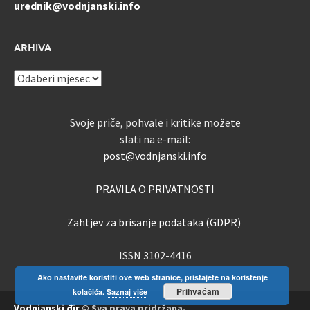
urednik@vodnjanski.info
ARHIVA
ARHIVA
Svoje priče, pohvale i kritike možete
slati na e-mail:
post@vodnjanski.info
PRAVILA O PRIVATNOSTI
Zahtjev za brisanje podataka (GDPR)
ISSN 3102-4416
Ako nastavite koristiti ove web stranice, pristajete na korištenje
Prihvaćam
kolačića.
Saznaj više
Vodnjanski đir
© Sva prava pridržana.