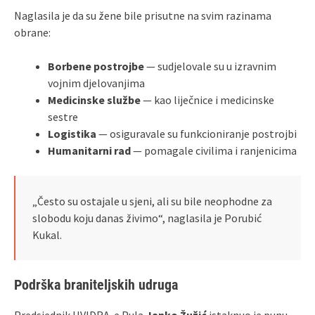
Naglasila je da su žene bile prisutne na svim razinama
obrane:
Borbene postrojbe
— sudjelovale su u izravnim
vojnim djelovanjima
Medicinske službe
— kao liječnice i medicinske
sestre
Logistika
— osiguravale su funkcioniranje postrojbi
Humanitarni rad
— pomagale civilima i ranjenicima
„Često su ostajale u sjeni, ali su bile neophodne za
slobodu koju danas živimo“, naglasila je Porubić
Kukal.
Podrška braniteljskih udruga
Predsjednik HVIDRA-e Pula
Janko Žužić
istaknuo je punu