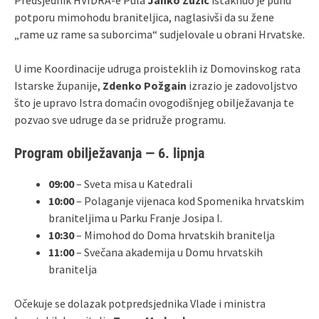
potporu mimohodu braniteljica, naglasivši da su žene
„rame uz rame sa suborcima“ sudjelovale u obrani Hrvatske.
U ime Koordinacije udruga proisteklih iz Domovinskog rata
Istarske županije,
Zdenko Požgain
izrazio je zadovoljstvo
što je upravo Istra domaćin ovogodišnjeg obilježavanja te
pozvao sve udruge da se pridruže programu.
Program obilježavanja — 6. lipnja
09:00
– Sveta misa u Katedrali
10:00
– Polaganje vijenaca kod Spomenika hrvatskim
braniteljima u Parku Franje Josipa I.
10:30
– Mimohod do Doma hrvatskih branitelja
11:00
– Svečana akademija u Domu hrvatskih
branitelja
Očekuje se dolazak potpredsjednika Vlade i ministra