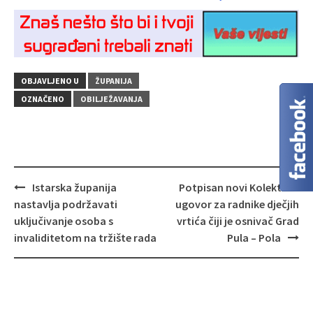
OBJAVLJENO U
ŽUPANIJA
OZNAČENO
OBILJEŽAVANJA
Navigacija
Istarska županija
Potpisan novi Kolektivni
objava
nastavlja podržavati
ugovor za radnike dječjih
uključivanje osoba s
vrtića čiji je osnivač Grad
invaliditetom na tržište rada
Pula – Pola