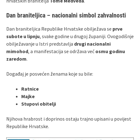
hrvatskih branitelja
Tome Medveda
.
Dan braniteljica – nacionalni simbol zahvalnosti
Dan braniteljica Republike Hrvatske obilježava se
prve
subote u lipnju
, svake godine u drugoj županiji. Ovogodišnje
obilježavanje u Istri predstavlja
drugi nacionalni
mimohod
, a manifestacija se održava već
osmu godinu
zaredom
.
Događaj je posvećen ženama koje su bile:
Ratnice
Majke
Stupovi obitelji
Njihova hrabrost i doprinos ostaju trajno upisani u povijest
Republike Hrvatske.