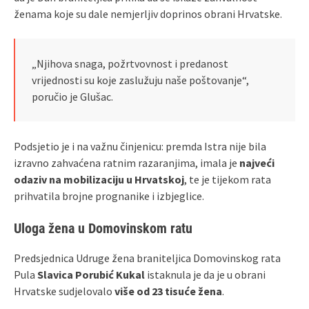
ženama koje su dale nemjerljiv doprinos obrani Hrvatske.
„Njihova snaga, požrtvovnost i predanost
vrijednosti su koje zaslužuju naše poštovanje“,
poručio je Glušac.
Podsjetio je i na važnu činjenicu: premda Istra nije bila
izravno zahvaćena ratnim razaranjima, imala je
najveći
odaziv na mobilizaciju u Hrvatskoj
, te je tijekom rata
prihvatila brojne prognanike i izbjeglice.
Uloga žena u Domovinskom ratu
Predsjednica Udruge žena braniteljica Domovinskog rata
Pula
Slavica Porubić Kukal
istaknula je da je u obrani
Hrvatske sudjelovalo
više od 23 tisuće žena
.