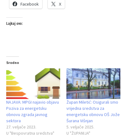
Facebook
X
Lajkaj ovo:
Srodno
NAJAVA: MPGI najavio objavu
Župan Miletić: Osigurali smo
Poziva za energetsku
vrijedna sredstva za
obnovu zgrada javnog
energetsku obnovu OŠ Jože
sektora
Šurana Višnjan
27. veljače 2023.
5. veljače 2025.
U "Bespovratna sredstva"
U "ŽUPANIJA"