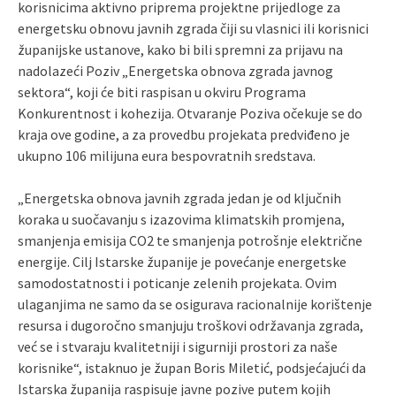
korisnicima aktivno priprema projektne prijedloge za
energetsku obnovu javnih zgrada čiji su vlasnici ili korisnici
županijske ustanove, kako bi bili spremni za prijavu na
nadolazeći Poziv „Energetska obnova zgrada javnog
sektora“, koji će biti raspisan u okviru Programa
Konkurentnost i kohezija. Otvaranje Poziva očekuje se do
kraja ove godine, a za provedbu projekata predviđeno je
ukupno 106 milijuna eura bespovratnih sredstava.
„Energetska obnova javnih zgrada jedan je od ključnih
koraka u suočavanju s izazovima klimatskih promjena,
smanjenja emisija CO2 te smanjenja potrošnje električne
energije. Cilj Istarske županije je povećanje energetske
samodostatnosti i poticanje zelenih projekata. Ovim
ulaganjima ne samo da se osigurava racionalnije korištenje
resursa i dugoročno smanjuju troškovi održavanja zgrada,
već se i stvaraju kvalitetniji i sigurniji prostori za naše
korisnike“, istaknuo je župan Boris Miletić, podsjećajući da
Istarska županija raspisuje javne pozive putem kojih