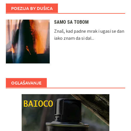
POEZIJA BY DUŠICA
SAMO SA TOBOM
Znaš, kad padne mrak i ugasi se dan
iako znam da si dal...
OGLAŠAVANJE