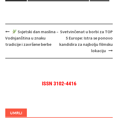
Navigacija
Svjetski dan maslina –
Svetvinčenat u borbi za TOP
objava
Vodnjanština u znaku
5 Europe: Istra se ponovo
tradicije i završene berbe
kandidira za najbolju filmsku
lokaciju
ISSN 3102-4416
UMRLI