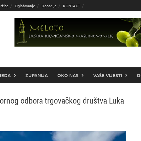
ržite
Oglašavanje
Donacije
KONTAKT
JEDA
ŽUPANIJA
OKO NAS
VAŠE VIJESTI
D
zornog odbora trgovačkog društva Luka