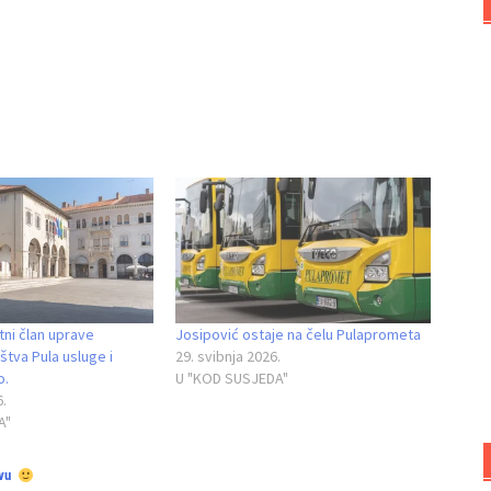
ni član uprave
Josipović ostaje na čelu Pulaprometa
tva Pula usluge i
29. svibnja 2026.
o.
U "KOD SUSJEDA"
6.
A"
vu