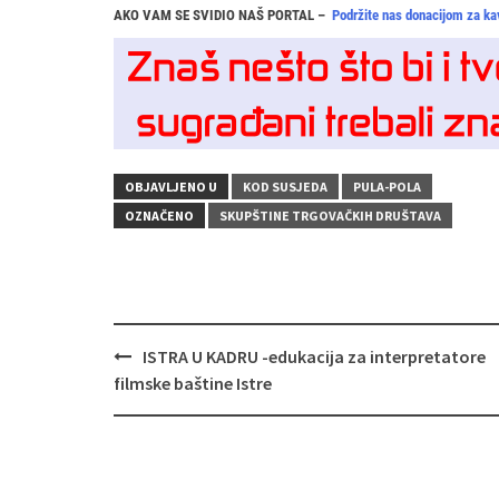
AKO VAM SE SVIDIO NAŠ PORTAL –
Podržite nas donacijom za ka
OBJAVLJENO U
KOD SUSJEDA
PULA-POLA
OZNAČENO
SKUPŠTINE TRGOVAČKIH DRUŠTAVA
Navigacija
ISTRA U KADRU -edukacija za interpretatore
objava
filmske baštine Istre