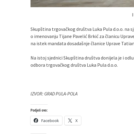
I
Skupština trgovačkog društva Luka Pula d.o.o. na sje
o imenovanju Tijane Pavelić Brkić za članicu Uprave
na istek mandata dosadašnje članice Uprave Tatian
Na istoj sjednici Skupština društva donijela je i 
odbora trgovačkog društva Luka Pula d.o.o.
IZVOR: GRAD PULA-POLA
Podjeli ovo:
Facebook
X