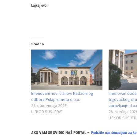
Lajkaj ovo:
Srodno
Imenovani novi članovi Nadzornog
Imenovan dodat
odbora Pulaprometa d.o.o.
trgovačkog druš
28. studenoga 2025.
upravljanje d.o.
U "KOD SUSJEDA"
28. siječnja 202
U "KOD SUSJED
AKO VAM SE SVIDIO NAŠ PORTAL –
Podržite nas donacijom za ka