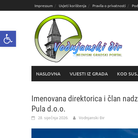
Skoči
Impressum
Uvjeti korištenja
Pravila o privatnosti
Pod
do
sadržaja
Open toolbar
NASLOVNA
VIJESTI IZ GRADA
KOD SUS
Imenovana direktorica i član nad
Pula d.o.o.
28. siječnja 2026.
Vodnjanski Đir