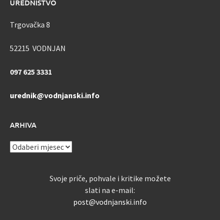
UREDNIŠTVO
Trgovačka 8
52215 VODNJAN
097 625 3331
urednik@vodnjanski.info
ARHIVA
ARHIVA
Svoje priče, pohvale i kritike možete
slati na e-mail:
post@vodnjanski.info