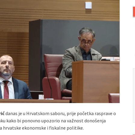
rić
danas je u Hrvatskom saboru, prije početka rasprave o
nku kako bi ponovno upozorio na važnost donošenja
 hrvatske ekonomske i fiskalne politike.