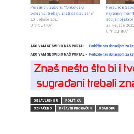
Peršurić u Saboru: “Onkološki
Peršurić u Sabor
bolesnici trebaju znati da nisu sami”
najranjivijima?
20. veljače 2025.
socijalnoj skrb
U "POLITIKA"
27. veljače 2025
U "POLITIKA"
AKO VAM SE SVIDIO NAŠ PORTAL –
Podržite nas donacijom za ka
AKO VAM SE SVIDIO NAŠ PORTAL –
Podržite nas donacijom za ka
OBJAVLJENO U
POLITIKA
OZNAČENO
DRŽAVNI PRORAČUN
U SABORU