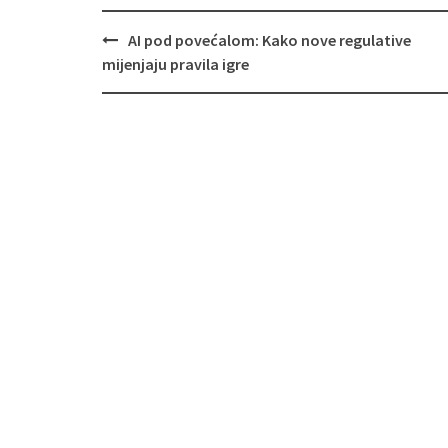
Navigacija
AI pod povećalom: Kako nove regulative
objava
mijenjaju pravila igre