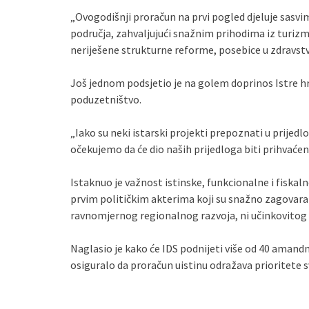
„Ovogodišnji proračun na prvi pogled djeluje sasvim 
područja, zahvaljujući snažnim prihodima iz turizm
neriješene strukturne reforme, posebice u zdravstvu
Još jednom podsjetio je na golem doprinos Istre hr
poduzetništvo.
„Iako su neki istarski projekti prepoznati u prijedl
očekujemo da će dio naših prijedloga biti prihvać
Istaknuo je važnost istinske, funkcionalne i fiskal
prvim političkim akterima koji su snažno zagovarali
ravnomjernog regionalnog razvoja, ni učinkovitog 
Naglasio je kako će IDS podnijeti više od 40 amandm
osiguralo da proračun uistinu odražava prioritete s