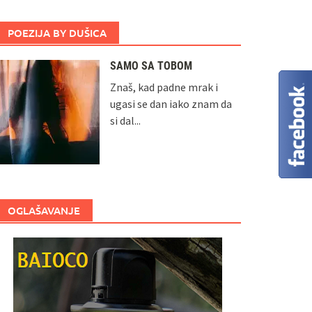
POEZIJA BY DUŠICA
SAMO SA TOBOM
Znaš, kad padne mrak i
ugasi se dan iako znam da
si dal...
OGLAŠAVANJE