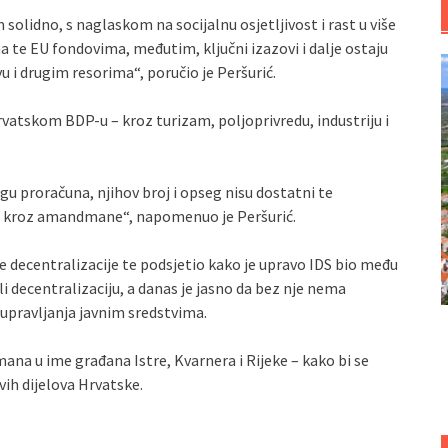
solidno, s naglaskom na socijalnu osjetljivost i rast u više
a te EU fondovima, međutim, ključni izazovi i dalje ostaju
 i drugim resorima“, poručio je Peršurić.
vatskom BDP-u – kroz turizam, poljoprivredu, industriju i
ogu proračuna, njihov broj i opseg nisu dostatni te
en kroz amandmane“, napomenuo je Peršurić.
ne decentralizacije te podsjetio kako je upravo IDS bio među
 decentralizaciju, a danas je jasno da bez nje nema
upravljanja javnim sredstvima.
ana u ime građana Istre, Kvarnera i Rijeke – kako bi se
vih dijelova Hrvatske.