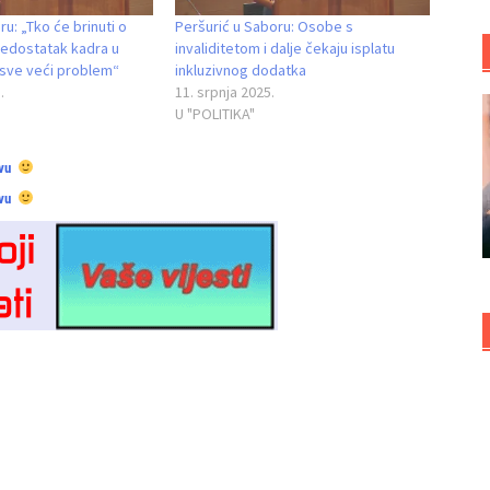
u: „Tko će brinuti o
Peršurić u Saboru: Osobe s
 Nedostatak kadra u
invaliditetom i dalje čekaju isplatu
i sve veći problem“
inkluzivnog dodatka
.
11. srpnja 2025.
U "POLITIKA"
vu
vu