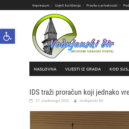
Skoči
Impressum
Uvjeti korištenja
Pravila o privatnosti
Pod
do
sadržaja
Open toolbar
NASLOVNA
VIJESTI IZ GRADA
KOD SUS
IDS traži proračun koji jednako vr
27. studenoga 2025.
Vodnjanski Đir