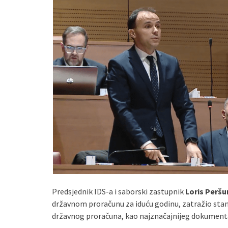
Predsjednik IDS-a i saborski zastupnik
Loris Peršu
državnom proračunu za iduću godinu, zatražio sta
državnog proračuna, kao najznačajnijeg dokumenta