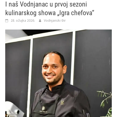
I naš Vodnjanac u prvoj sezoni
kulinarskog showa „Igra chefova“
28. ožujka 2026.
Vodnjanski Đir