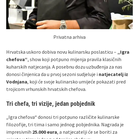
Privatna arhiva
Hrvatska uskoro dobiva novu kulinarsku poslasticu –
„Igra
chefova“
, show koji potpuno mijenja pravila klasičnih
kuharskih natjecanja. A posebnu dozu uzbuđenja za nas
donosi činjenica da u prvoj sezoni sudjeluje i
natjecatelj iz
Vodnjana
, koji će svoje kulinarsko umijeće pokazati pred
trojicom vrhunskih hrvatskih chefova.
Tri chefa, tri vizije, jedan pobjednik
„Igra chefova“ donosi tri potpuno različite kulinarske
filozofije, tri tima i samo jednog pobjednika. Nagrada je
impresivnih
25.000 eura
, a natjecatelji će se boriti za