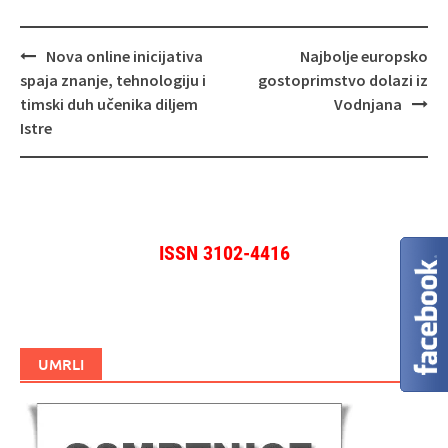
Navigacija
Nova online inicijativa
Najbolje europsko
objava
spaja znanje, tehnologiju i
gostoprimstvo dolazi iz
timski duh učenika diljem
Vodnjana
Istre
ISSN 3102-4416
UMRLI