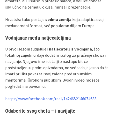
amatera, ali i iskusnih profesionalaca, a odluke donose
isključivo na temelju okusa, mirisa i prezentacije.
Hrvatska tako postaje
sedma zemlja
koja adaptira ovaj
međunarodni format, već popularan diljem Europe.
Vodnjanac među natjecateljima
U prvoj sezoni sudjeluje i
natjecatelj iz Vodnjana
, što
lokalnoj zajednici daje dodatni razlog za praćenje showa i
navijanje. Njegovo ime i detalji o nastupu bit će
predstavljeni u prvim epizodama, no već sada je jasno da će
imati priliku pokazati svoj talent pred vrhunskim
mentorima i širokom publikom. Uvodni video možete
pogledati na poveznici:
https://www.facebook.com/reel/1424652146074688
Odaberite svog chefa – i navijajte