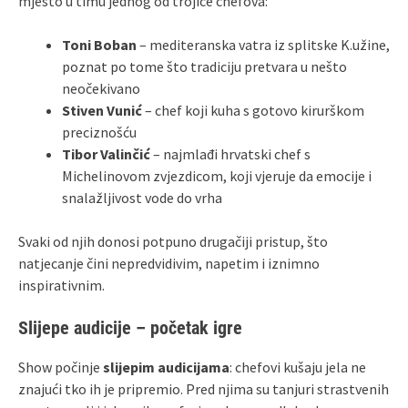
mjesto u timu jednog od trojice chefova:
Toni Boban
– mediteranska vatra iz splitske K.užine,
poznat po tome što tradiciju pretvara u nešto
neočekivano
Stiven Vunić
– chef koji kuha s gotovo kirurškom
preciznošću
Tibor Valinčić
– najmlađi hrvatski chef s
Michelinovom zvjezdicom, koji vjeruje da emocije i
snalažljivost vode do vrha
Svaki od njih donosi potpuno drugačiji pristup, što
natjecanje čini nepredvidivim, napetim i iznimno
inspirativnim.
Slijepe audicije – početak igre
Show počinje
slijepim audicijama
: chefovi kušaju jela ne
znajući tko ih je pripremio. Pred njima su tanjuri strastvenih