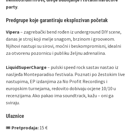
party
.
Predgrupe koje garantiraju eksplozivan početak
Vipera
– zagrebački bend rođen iz underground DIY scene,
danas je stroj koji melje snagom, brzinom i grooveom.
Njihovi nastupi su sirovi, moćni i beskompromisni, idealni
za otvorenu pozornicu i publiku željnu adrenalina.
LiquidSuperCharge
– pulski speed rock sastav nastao iz
nasljeđa Monteparadiso festivala. Poznati po žestokim live
nastupima, EP izdanjima za No Profit Recordings i
europskim turnejama, redovito dobivaju ocjene 10/10 u
recenzijama. Ako pakao ima soundtrack, kažu – oni ga
sviraju.
Ulaznice
🎟
Pretprodaja:
15 €