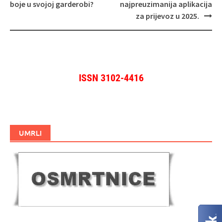
objava
boje u svojoj garderobi?
najpreuzimanija aplikacija
za prijevoz u 2025.
ISSN 3102-4416
UMRLI