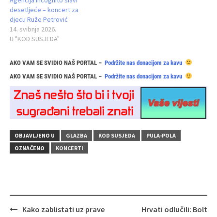
Agencija Incognito slavi
desetljeće – koncert za
djecu Ruže Petrović
14. svibnja 2026.
U "KOD SUSJEDA"
AKO VAM SE SVIDIO NAŠ PORTAL –
Podržite nas donacijom za kavu
AKO VAM SE SVIDIO NAŠ PORTAL –
Podržite nas donacijom za kavu
OBJAVLJENO U
GLAZBA
KOD SUSJEDA
PULA-POLA
OZNAČENO
KONCERTI
Navigacija
Kako zablistati uz prave
Hrvati odlučili: Bolt