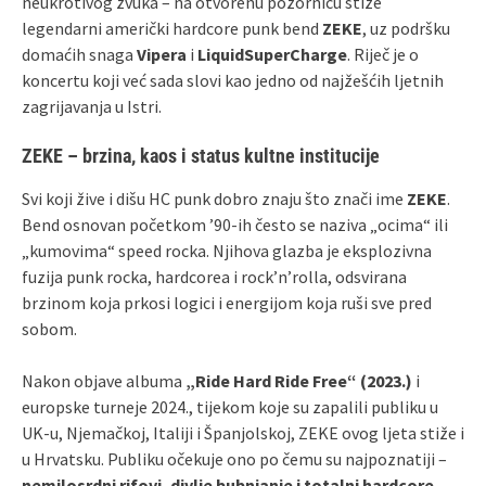
neukrotivog zvuka – na otvorenu pozornicu stiže
legendarni američki hardcore punk bend
ZEKE
, uz podršku
domaćih snaga
Vipera
i
LiquidSuperCharge
. Riječ je o
koncertu koji već sada slovi kao jedno od najžešćih ljetnih
zagrijavanja u Istri.
ZEKE – brzina, kaos i status kultne institucije
Svi koji žive i dišu HC punk dobro znaju što znači ime
ZEKE
.
Bend osnovan početkom ’90-ih često se naziva „ocima“ ili
„kumovima“ speed rocka. Njihova glazba je eksplozivna
fuzija punk rocka, hardcorea i rock’n’rolla, odsvirana
brzinom koja prkosi logici i energijom koja ruši sve pred
sobom.
Nakon objave albuma
„Ride Hard Ride Free“ (2023.)
i
europske turneje 2024., tijekom koje su zapalili publiku u
UK-u, Njemačkoj, Italiji i Španjolskoj, ZEKE ovog ljeta stiže i
u Hrvatsku. Publiku očekuje ono po čemu su najpoznatiji –
nemilosrdni rifovi, divlje bubnjanje i totalni hardcore