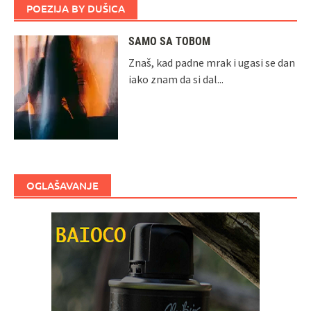
POEZIJA BY DUŠICA
SAMO SA TOBOM
Znaš, kad padne mrak i ugasi se dan
iako znam da si dal...
OGLAŠAVANJE