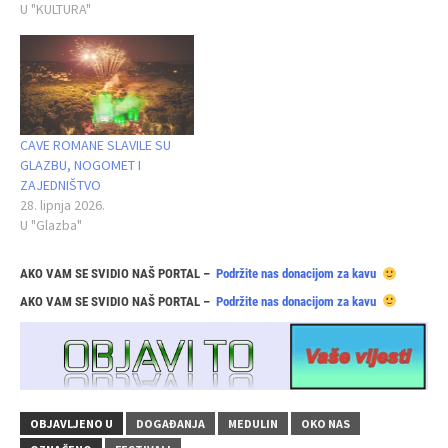
U "KULTURA"
CAVE ROMANE SLAVILE SU
GLAZBU, NOGOMET I
ZAJEDNIŠTVO
28. lipnja 2026.
U "Glazba"
AKO VAM SE SVIDIO NAŠ PORTAL –
Podržite nas donacijom za kavu
AKO VAM SE SVIDIO NAŠ PORTAL –
Podržite nas donacijom za kavu
OBJAVLJENO U
DOGAĐANJA
MEDULIN
OKO NAS