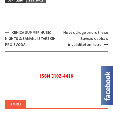
OZNAČENO
FESTIVALI
Navigacija
KRNICA SUMMER MUSIC
Nove udruge pridružile se
objava
NIGHTS & SAMANJ ISTARSKIH
Savezu osoba s
PROIZVODA
invaliditetom Istre
ISSN 3102-4416
UMRLI