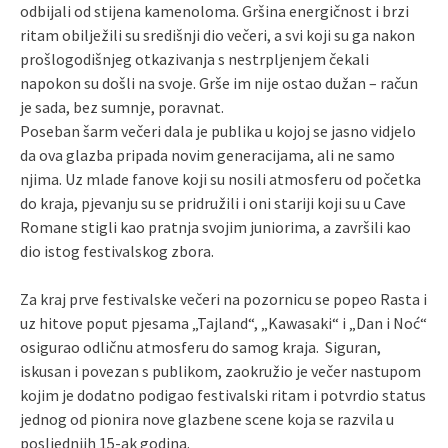
odbijali od stijena kamenoloma. Gršina energičnost i brzi
ritam obilježili su središnji dio večeri, a svi koji su ga nakon
prošlogodišnjeg otkazivanja s nestrpljenjem čekali
napokon su došli na svoje. Grše im nije ostao dužan – račun
je sada, bez sumnje, poravnat.
Poseban šarm večeri dala je publika u kojoj se jasno vidjelo
da ova glazba pripada novim generacijama, ali ne samo
njima. Uz mlade fanove koji su nosili atmosferu od početka
do kraja, pjevanju su se pridružili i oni stariji koji su u Cave
Romane stigli kao pratnja svojim juniorima, a završili kao
dio istog festivalskog zbora.
Za kraj prve festivalske večeri na pozornicu se popeo Rasta i
uz hitove poput pjesama „Tajland“, „Kawasaki“ i „Dan i Noć“
osigurao odličnu atmosferu do samog kraja. Siguran,
iskusan i povezan s publikom, zaokružio je večer nastupom
kojim je dodatno podigao festivalski ritam i potvrdio status
jednog od pionira nove glazbene scene koja se razvila u
posljednjih 15-ak godina.