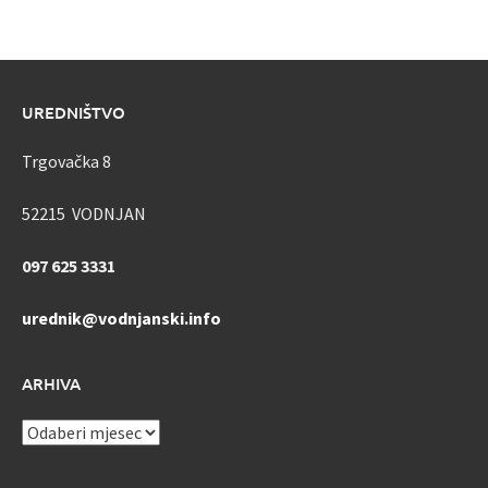
UREDNIŠTVO
Trgovačka 8
52215 VODNJAN
097 625 3331
urednik@vodnjanski.info
ARHIVA
ARHIVA