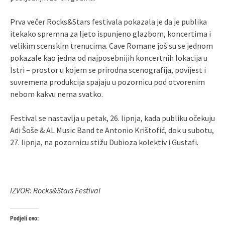
Prva večer Rocks&Stars festivala pokazala je da je publika
itekako spremna za ljeto ispunjeno glazbom, koncertima i
velikim scenskim trenucima. Cave Romane još su se jednom
pokazale kao jedna od najposebnijih koncertnih lokacija u
Istri – prostor u kojem se prirodna scenografija, povijest i
suvremena produkcija spajaju u pozornicu pod otvorenim
nebom kakvu nema svatko.
Festival se nastavlja u petak, 26. lipnja, kada publiku očekuju
Adi Šoše & AL Music Band te Antonio Krištofić, dok u subotu,
27. lipnja, na pozornicu stižu Dubioza kolektiv i Gustafi.
IZVOR: Rocks&Stars Festival
Podjeli ovo: