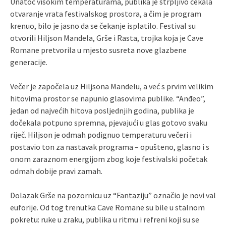
Unatoč visokim temperaturama, publika je strpljivo čekala
otvaranje vrata festivalskog prostora, a čim je program
krenuo, bilo je jasno da se čekanje isplatilo. Festival su
otvorili Hiljson Mandela, Grše i Rasta, trojka koja je Cave
Romane pretvorila u mjesto susreta nove glazbene
generacije.
Večer je započela uz Hiljsona Mandelu, a već s prvim velikim
hitovima prostor se napunio glasovima publike. “Anđeo”,
jedan od najvećih hitova posljednjih godina, publika je
dočekala potpuno spremna, pjevajući u glas gotovo svaku
riječ. Hiljson je odmah podignuo temperaturu večeri i
postavio ton za nastavak programa – opušteno, glasno i s
onom zaraznom energijom zbog koje festivalski početak
odmah dobije pravi zamah.
Dolazak Grše na pozornicu uz “Fantaziju” označio je novi val
euforije. Od tog trenutka Cave Romane su bile u stalnom
pokretu: ruke u zraku, publika u ritmu i refreni koji su se