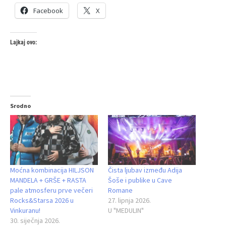
Facebook
X
Lajkaj ovo:
Srodno
Moćna kombinacija HILJSON
Čista ljubav između Adija
MANDELA + GRŠE + RASTA
Šoše i publike u Cave
pale atmosferu prve večeri
Romane
Rocks&Starsa 2026 u
27. lipnja 2026.
Vinkuranu!
U "MEDULIN"
30. siječnja 2026.