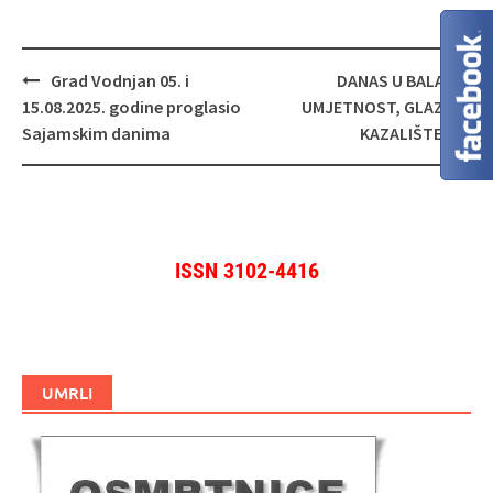
Navigacija
Grad Vodnjan 05. i
DANAS U BALAMA:
objava
15.08.2025. godine proglasio
UMJETNOST, GLAZBA I
Sajamskim danima
KAZALIŠTE
ISSN 3102-4416
UMRLI