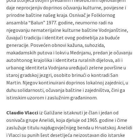
daje neprocjenjiv doprinos očuvanju kulturne, povijesne i
prirodne baštine našeg kraja. Osnivač je Folklornog
ansambla “Balun” 1977. godine, neumorno radi na
njegovanju nematerijalne kulturne baštine Vodnjanštine,
čuvajući tradiciju i identitet ovog podneblja za buduće
generacije. Posvećen obnovi kažuna, suhozida,
makadamskih putova i lokvi u Mednjanu, predan je očuvanju
autohtonog krajolika i identiteta ruralnih dijelova, ali i
urbanog identiteta Vodnjana uređujući zelene površine u
staroj gradskoj jezgri, osobito brinući o kontradi San
Martin. Njegov kontinuirani doprinos lokalnoj zajednici, u
duhu solidarnosti, očuvanja baštine i zajedništva, čini ga
istinskim uzorom i zaslužnim građaninom.
Claudio Vlacci
iz Galižane istaknuti je član i jedan od
osnivača grupe Anelidi, koja djeluje od 1965. godine i čime
zaslužuje titulu najdugovječnijeg benda u Hrvatskoj. Anelidi
i Vlacci su punih šest desetljeća neizostavan dio istarske