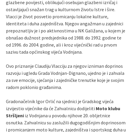
glazbene povijesti, oblikujući osebujan glazbeni izričaj i
ostavljajući snažan trag u kulturnom životu Istre i šire.
Vlacci je život posvetio promicanju lokalne kulture,
identiteta i duha zajedništva. Njegov angažman u zajednici
prepoznatljiv je i po aktivnostima u NK Galižana, u kojem je
obnašao dužnost predsjednika od 1988. do 1992. godine te
od 1996. do 2004. godine, ali i kroz vijećnički rad u prvom
sazivu tada općinskog vijeća Vodnjana.
Ovo priznanje Claudiju Vlacciju za njegov izniman doprinos
razvoju i ugledu Grada Vodnjan-Dignano, ujedno je i zahvala
za sve emocije, sjećanja i zajedničke trenutke koje je svojim
radom poklonio građanima.
Gradonačelnik Igor Orlić na sjednici je Gradskog vijeća
izvijestio vijećnike da će Zahvalnicu dodijeliti
Moto klubu
Stršljeni
iz Vodnjana u povodu njihove 20. obljetnice
osnutka. Zahvalnicu su zaslužili dugogodišnjim doprinosom
i promicanjem moto kulture, zajedništva i sportskog duha u