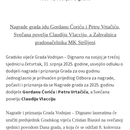
Nagrade grada idu Gordanu Ćoriću i Petru Vrtačiću,
Svečana povelja Claudiju Vlacciju, a Zahvalnica
gradonačelnika MK Stršljeni
Gradsko vijeće Grada Vodnjan – Dignano na svojoj je trećoj
sjednici u četvrtak, 31. srpnja 2025. godine, usvojilo odluku o
dodijeli nagrada i priznanja Grada za ovu godinu.
Jednoglasno je prihvaćen prijedlog Odbora za nagrade,
počasti i priznanja da se Nagrade grada za 2025. godinu
dodijele
Gordanu Ćoriću
i
Petru Vrtačiću
, a Svečana
povelju
Claudiju Vlacciju
.
Nagrade i priznanja Grada Vodnjan – Dignano laureatima će
uručiti predsjednik Gradskog vijeća Cristian Biasiol na svečanoj
sjednici povodom Dana grada, a koja će se održati 8. kolovoza