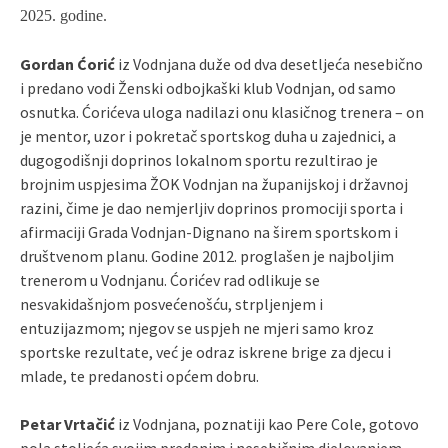
2025. godine.
Gordan Ćorić
iz Vodnjana duže od dva desetljeća nesebično
i predano vodi Ženski odbojkaški klub Vodnjan, od samo
osnutka. Ćorićeva uloga nadilazi onu klasičnog trenera – on
je mentor, uzor i pokretač sportskog duha u zajednici, a
dugogodišnji doprinos lokalnom sportu rezultirao je
brojnim uspjesima ŽOK Vodnjan na županijskoj i državnoj
razini, čime je dao nemjerljiv doprinos promociji sporta i
afirmaciji Grada Vodnjan-Dignano na širem sportskom i
društvenom planu. Godine 2012. proglašen je najboljim
trenerom u Vodnjanu. Ćorićev rad odlikuje se
nesvakidašnjom posvećenošću, strpljenjem i
entuzijazmom; njegov se uspjeh ne mjeri samo kroz
sportske rezultate, već je odraz iskrene brige za djecu i
mlade, te predanosti općem dobru.
Petar Vrtačić
iz Vodnjana, poznatiji kao Pere Cole, gotovo
pola stoljeća svojim predanim i nesebičnim djelovanjem