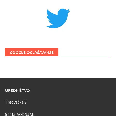
GOOGLE OGLAŠAVANJE
UREDNIŠTVO
Trgovačka 8
52215 VODNJAN