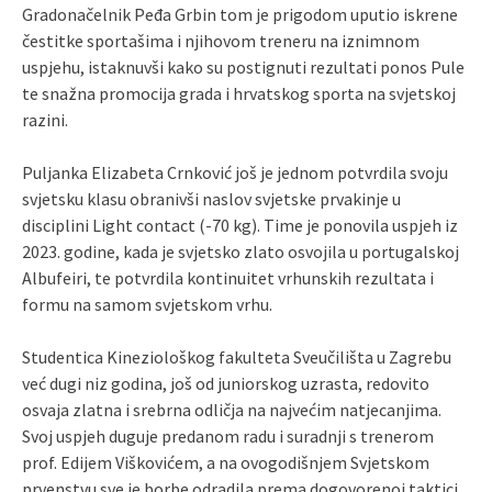
Gradonačelnik Peđa Grbin tom je prigodom uputio iskrene
čestitke sportašima i njihovom treneru na iznimnom
uspjehu, istaknuvši kako su postignuti rezultati ponos Pule
te snažna promocija grada i hrvatskog sporta na svjetskoj
razini.
Puljanka Elizabeta Crnković još je jednom potvrdila svoju
svjetsku klasu obranivši naslov svjetske prvakinje u
disciplini Light contact (-70 kg). Time je ponovila uspjeh iz
2023. godine, kada je svjetsko zlato osvojila u portugalskoj
Albufeiri, te potvrdila kontinuitet vrhunskih rezultata i
formu na samom svjetskom vrhu.
Studentica Kineziološkog fakulteta Sveučilišta u Zagrebu
već dugi niz godina, još od juniorskog uzrasta, redovito
osvaja zlatna i srebrna odličja na najvećim natjecanjima.
Svoj uspjeh duguje predanom radu i suradnji s trenerom
prof. Edijem Viškovićem, a na ovogodišnjem Svjetskom
prvenstvu sve je borbe odradila prema dogovorenoj taktici,