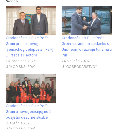
Srodno
Gradonačelnik Pule Peđa
Gradonačelnik Pule Peđa
Grbin primio novog
Grbin na radnom sastanku s
njemačkog veleposlanika Nj.
Unilineom o razvoju turizma u
E. Pascala Hectora
Puli
16. prosinca 2025.
24. veljače 2026.
U "KOD SUSJEDA"
U "GOSPODARSTVO"
Gradonačelnik Pule Peđa
Grbin u novogodišnjoj noći
posjetio dežurne službe
2. siječnja 2026.
U "KOD SUSJEDA"