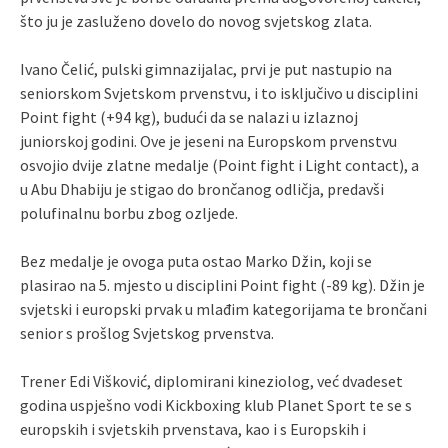
što ju je zasluženo dovelo do novog svjetskog zlata.
Ivano Čelić, pulski gimnazijalac, prvi je put nastupio na
seniorskom Svjetskom prvenstvu, i to isključivo u disciplini
Point fight (+94 kg), budući da se nalazi u izlaznoj
juniorskoj godini. Ove je jeseni na Europskom prvenstvu
osvojio dvije zlatne medalje (Point fight i Light contact), a
u Abu Dhabiju je stigao do brončanog odličja, predavši
polufinalnu borbu zbog ozljede.
Bez medalje je ovoga puta ostao Marko Džin, koji se
plasirao na 5. mjesto u disciplini Point fight (-89 kg). Džin je
svjetski i europski prvak u mlađim kategorijama te brončani
senior s prošlog Svjetskog prvenstva.
Trener Edi Višković, diplomirani kineziolog, već dvadeset
godina uspješno vodi Kickboxing klub Planet Sport te se s
europskih i svjetskih prvenstava, kao i s Europskih i