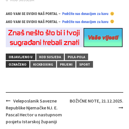
AKO VAM SE SVIDIO NAŠ PORTAL –
Podržite nas donacijom za kavu
AKO VAM SE SVIDIO NAŠ PORTAL –
Podržite nas donacijom za kavu
OBJAVLJENO U
KOD SUSJEDA
PULA-POLA
OZNAČENO
KICKBOXING
PRIJEMI
SPORT
Navigacija
Veleposlanik Savezne
BOŽIĆNE NOTE, 21.12.2025.
objava
Republike Njemačke NJ. E.
Pascal Hector u nastupnom
posjetu Istarskoj županiji