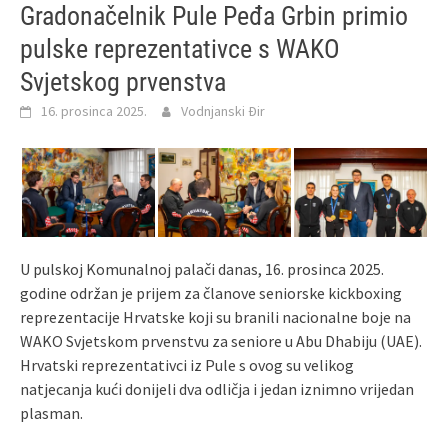
Gradonačelnik Pule Peđa Grbin primio
pulske reprezentativce s WAKO
Svjetskog prvenstva
16. prosinca 2025.
Vodnjanski Đir
U pulskoj Komunalnoj palači danas, 16. prosinca 2025.
godine održan je prijem za članove seniorske kickboxing
reprezentacije Hrvatske koji su branili nacionalne boje na
WAKO Svjetskom prvenstvu za seniore u Abu Dhabiju (UAE).
Hrvatski reprezentativci iz Pule s ovog su velikog
natjecanja kući donijeli dva odličja i jedan iznimno vrijedan
plasman.