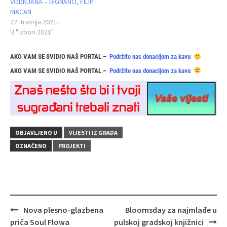
VODNJANA – DIGNANO, FILIP
MACAN
22. travnja 2021.
U "izbori 2021"
AKO VAM SE SVIDIO NAŠ PORTAL –
Podržite nas donacijom za kavu
AKO VAM SE SVIDIO NAŠ PORTAL –
Podržite nas donacijom za kavu
OBJAVLJENO U
VIJESTI IZ GRADA
OZNAČENO
PROJEKTI
Navigacija
Nova plesno‑glazbena
Bloomsday za najmlađe u
objava
priča Soul Flowa
pulskoj gradskoj knjižnici