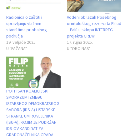
Radionica o zaštiti i
Vođeni obilazak Posebnog
upravljanju vlažnim
ornitološkog rezervata Palud
staništima priobalnog
– Palù u sklopu INTERREG
područja
projekta GREW
19. veljače 2025.
17. rujna 2025.
U "FAŽANA"
U "OKO NAS"
POTPISAN KOALICIJSKI
SPORAZUM IZMEĐU
ISTARSKOG DEMOKRATSKOG
SABORA (IDS-A) I ISTARSKE
STRANKE UMIROVLJENIKA
(ISU-A), KOJIM JE PODRŽAN
IDS-OV KANDIDAT ZA
GRADONAČELNIKA GRADA