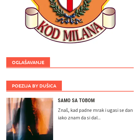
OGLAŠAVANJE
POEZIJA BY DUŠICA
SAMO SA TOBOM
Znaš, kad padne mrak i ugasi se dan
iako znam da si dal...