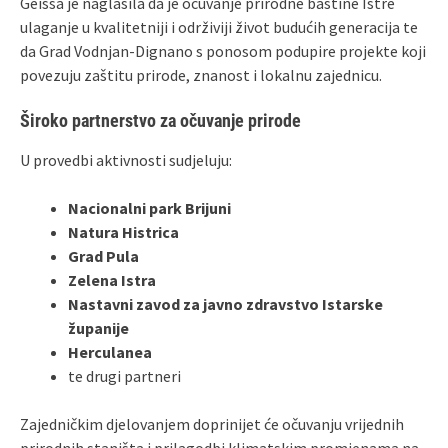
Geissa je naglasila da je očuvanje prirodne baštine Istre
ulaganje u kvalitetniji i održiviji život budućih generacija te
da Grad Vodnjan‑Dignano s ponosom podupire projekte koji
povezuju zaštitu prirode, znanost i lokalnu zajednicu.
Široko partnerstvo za očuvanje prirode
U provedbi aktivnosti sudjeluju:
Nacionalni park Brijuni
Natura Histrica
Grad Pula
Zelena Istra
Nastavni zavod za javno zdravstvo Istarske
županije
Herculanea
te drugi partneri
Zajedničkim djelovanjem doprinijet će očuvanju vrijednih
prirodnih staništa i prilagodbi klimatskim promjenama na