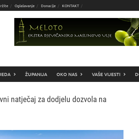
ržite
Oglašavanje
Donacije
KONTAKT
JEDA
ŽUPANIJA
OKO NAS
VAŠE VIJESTI
D
ni natječaj za dodjelu dozvola na