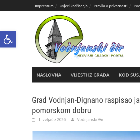
Skoči
Impressum
Uvjeti korištenja
Pravila o privatnosti
Pod
do
sadržaja
Open toolbar
NASLOVNA
VIJESTI IZ GRADA
KOD SUS
Grad Vodnjan-Dignano raspisao jav
pomorskom dobru
1. veljače 2026.
Vodnjanski Đir