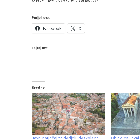
IZVOR: GRAD VODNJAN-DIGNANO
Podjeli ovo:
Facebook
X
Lajkaj ovo:
Srodno
Javni natječaj za dodjelu dozvola na
Objavljen Javni