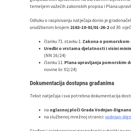
temeljem važećih zakonskih propisa i Plana uprav
Odluku o raspisivanju natječaja donio je gradona
urudžbenim brojem
2163-10-01/01-26-2
od 30. sije
članku 71. stavku 1.
Zakona o pomorskom d
Uredbi o vrstama djelatnosti i visini mi
(NN 16/24)
članku 11.
Plana upravljanja pomorskim d
novine br. 02/24)
Dokumentacija dostupna građanima
Tekst natječaja i sva potrebna dokumentacija dost
na
oglasnoj ploči Grada Vodnjan-Dignan
na službenoj mrežnoj stranici:
vodnjan-dig
Građani i zainteresirani gospodarski subjekti pozi