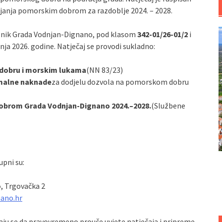
ljanja pomorskim dobrom za razdoblje 2024. – 2028.
čelnik Grada Vodnjan-Dignano, pod klasom
342-01/26-01/2
i
čnja 2026. godine. Natječaj se provodi sukladno:
obru i morskim lukama
(NN 83/23)
nimalne naknade
za dodjelu dozvola na pomorskom dobru
obrom Grada Vodnjan-Dignano 2024.–2028.
(Službene
upni su:
o
, Trgovačka 2
nano.hr
vaju se da pravovremeno prouče uvjete natječaja i pripreme