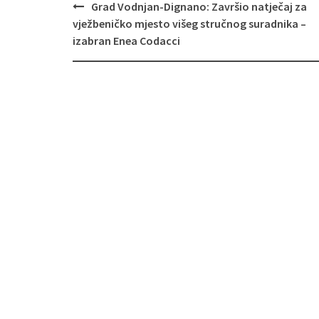
Navigacija
Grad Vodnjan-Dignano: Završio natječaj za
objava
vježbeničko mjesto višeg stručnog suradnika –
izabran Enea Codacci