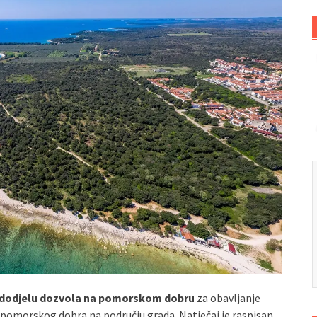
za dodjelu dozvola na pomorskom dobru
za obavljanje
pomorskog dobra na području grada. Natječaj je raspisan