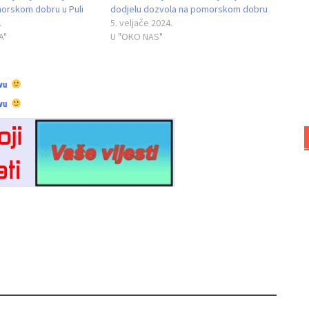
orskom dobru u Puli
dodjelu dozvola na pomorskom dobru
.
5. veljače 2024.
A"
U "OKO NAS"
vu
vu