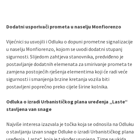
Dodatni usporivači prometa u naselju Monfiorenzo
Vijećnici su usvojili i Odluku o dopuni prometne signalizacije
u naselju Monfiorenzo, kojom se uvodi dodatni stupanj
sigurnosti. Slijedom zahtjeva stanovnika, predviđeno je
postavljanje dodatnih elemenata za smirivanje prometa te
zamjena postojećih rješenja elementima koji će radi veće
sigurnosti i smanjenja brzine kretanja vozila biti
postavljeni poprečno preko cijele širine kolnika.
Odluka o izradi Urbanističkog plana uređenja „Laste“
stavljena van snage
Najviše interesa izazvala je točka koja se odnosila na Odluku
o stavljanju izvan snage Odluke o izradi Urbanističkog plana
uređenja „Laste“, koja je također usvojena. Time se ukida