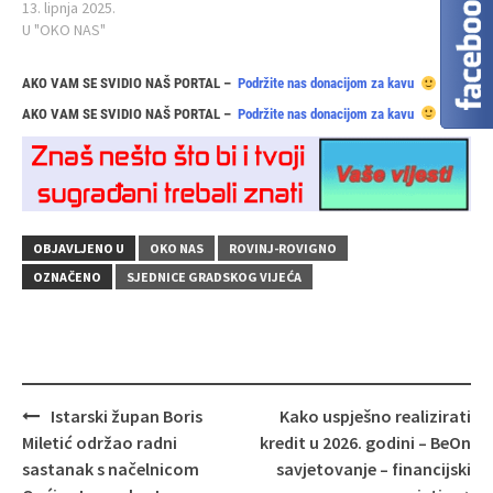
13. lipnja 2025.
U "OKO NAS"
AKO VAM SE SVIDIO NAŠ PORTAL –
Podržite nas donacijom za kavu
AKO VAM SE SVIDIO NAŠ PORTAL –
Podržite nas donacijom za kavu
OBJAVLJENO U
OKO NAS
ROVINJ-ROVIGNO
OZNAČENO
SJEDNICE GRADSKOG VIJEĆA
Navigacija
Istarski župan Boris
Kako uspješno realizirati
objava
Miletić održao radni
kredit u 2026. godini – BeOn
sastanak s načelnicom
savjetovanje – financijski