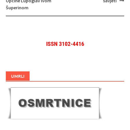
Općine Lupoglav Ivom
savjeti
Šuperinom
ISSN 3102-4416
UMRLI