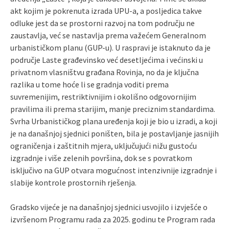
akt kojim je pokrenuta izrada UPU-a, a posljedica takve
odluke jest da se prostorni razvoj na tom području ne
zaustavlja, već se nastavlja prema važećem Generalnom
urbanističkom planu (GUP-u). U raspravi je istaknuto da je
područje Laste građevinsko već desetljećima i većinski u
privatnom vlasništvu građana Rovinja, no da je ključna
razlika u tome hoće li se gradnja voditi prema
suvremenijim, restriktivnijim i okolišno odgovornijim
pravilima ili prema starijim, manje preciznim standardima.
Svrha Urbanističkog plana uređenja koji je bio u izradi, a koji
je na današnjoj sjednici poništen, bila je postavljanje jasnijih
ograničenja i zaštitnih mjera, uključujući nižu gustoću
izgradnje i više zelenih površina, dok se s povratkom
isključivo na GUP otvara mogućnost intenzivnije izgradnje i
slabije kontrole prostornih rješenja.
Gradsko vijeće je na današnjoj sjednici usvojilo i izvješće o
izvršenom Programu rada za 2025. godinu te Program rada