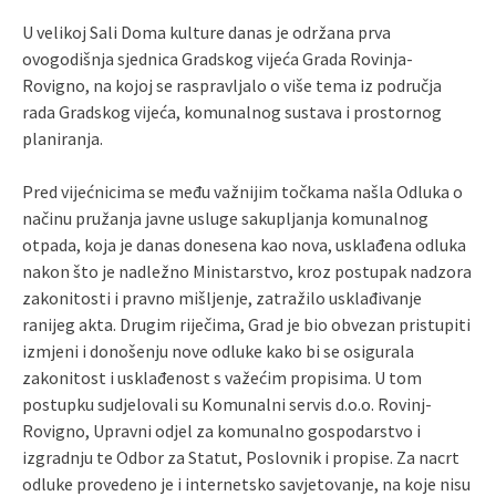
U velikoj Sali Doma kulture danas je održana prva
ovogodišnja sjednica Gradskog vijeća Grada Rovinja-
Rovigno, na kojoj se raspravljalo o više tema iz područja
rada Gradskog vijeća, komunalnog sustava i prostornog
planiranja.
Pred vijećnicima se među važnijim točkama našla Odluka o
načinu pružanja javne usluge sakupljanja komunalnog
otpada, koja je danas donesena kao nova, usklađena odluka
nakon što je nadležno Ministarstvo, kroz postupak nadzora
zakonitosti i pravno mišljenje, zatražilo usklađivanje
ranijeg akta. Drugim riječima, Grad je bio obvezan pristupiti
izmjeni i donošenju nove odluke kako bi se osigurala
zakonitost i usklađenost s važećim propisima. U tom
postupku sudjelovali su Komunalni servis d.o.o. Rovinj-
Rovigno, Upravni odjel za komunalno gospodarstvo i
izgradnju te Odbor za Statut, Poslovnik i propise. Za nacrt
odluke provedeno je i internetsko savjetovanje, na koje nisu