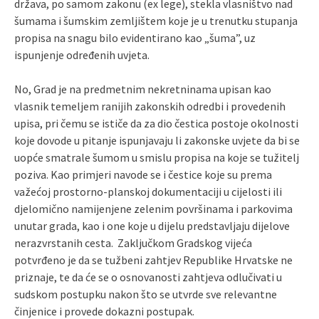
država, po samom zakonu (ex lege), stekla vlasništvo nad
šumama i šumskim zemljištem koje je u trenutku stupanja
propisa na snagu bilo evidentirano kao „šuma”, uz
ispunjenje određenih uvjeta.
No, Grad je na predmetnim nekretninama upisan kao
vlasnik temeljem ranijih zakonskih odredbi i provedenih
upisa, pri čemu se ističe da za dio čestica postoje okolnosti
koje dovode u pitanje ispunjavaju li zakonske uvjete da bi se
uopće smatrale šumom u smislu propisa na koje se tužitelj
poziva. Kao primjeri navode se i čestice koje su prema
važećoj prostorno-planskoj dokumentaciji u cijelosti ili
djelomično namijenjene zelenim površinama i parkovima
unutar grada, kao i one koje u dijelu predstavljaju dijelove
nerazvrstanih cesta. Zaključkom Gradskog vijeća
potvrđeno je da se tužbeni zahtjev Republike Hrvatske ne
priznaje, te da će se o osnovanosti zahtjeva odlučivati u
sudskom postupku nakon što se utvrde sve relevantne
činjenice i provede dokazni postupak.