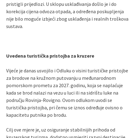
pristigli prijedlozi. U sklopu usklađivanja došlo je i do
korekcija cijena odvoza otpada, a određena poskupljenja
nije bilo moguće izbjeći zbog usklađenja i realnih troškova
sustava.
Uvedena turistička pristojba za kruzere
Vijeće je danas usvojilo i Odluku o visini turističke pristojbe
za brodove na kružnom putovanju u međunarodnom
pomorskom prometu za 2027. godinu, koja se naplaćuje
kada se brod nalazi na vezu u luci ili na sidrištu luke na
području Rovinja-Rovigno. Ovom odlukom uvodi se
turistička pristojba, pri čemu se iznos određuje ovisno o
kapacitetu putnika po brodu.
Cilj ove mjere je, uz osiguranje stabilnijih prihoda od
kruzerskog turizma, dodatno usmjeriti razvoj destinacije