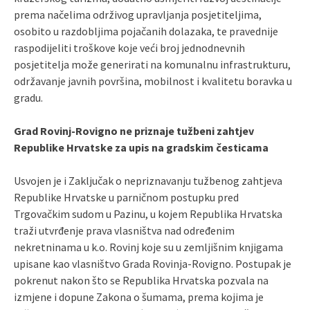
prema načelima održivog upravljanja posjetiteljima,
osobito u razdobljima pojačanih dolazaka, te pravednije
raspodijeliti troškove koje veći broj jednodnevnih
posjetitelja može generirati na komunalnu infrastrukturu,
održavanje javnih površina, mobilnost i kvalitetu boravka u
gradu.
Grad Rovinj-Rovigno ne priznaje tužbeni zahtjev
Republike Hrvatske za upis na gradskim česticama
Usvojen je i Zaključak o nepriznavanju tužbenog zahtjeva
Republike Hrvatske u parničnom postupku pred
Trgovačkim sudom u Pazinu, u kojem Republika Hrvatska
traži utvrđenje prava vlasništva nad određenim
nekretninama u k.o. Rovinj koje su u zemljišnim knjigama
upisane kao vlasništvo Grada Rovinja-Rovigno. Postupak je
pokrenut nakon što se Republika Hrvatska pozvala na
izmjene i dopune Zakona o šumama, prema kojima je