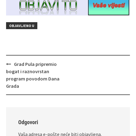
OBJAVLJENO U
Navigacija
Grad Pula pripremio
objava
bogat i raznovrstan
program povodom Dana
Grada
Odgovori
Vaša adresa e-pošte neće biti objavljena.