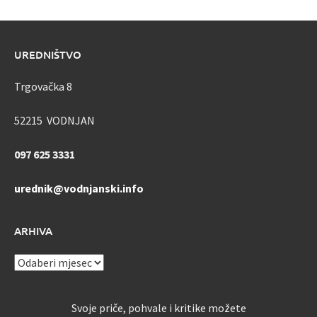
UREDNIŠTVO
Trgovačka 8
52215 VODNJAN
097 625 3331
urednik@vodnjanski.info
ARHIVA
ARHIVA
Svoje priče, pohvale i kritike možete