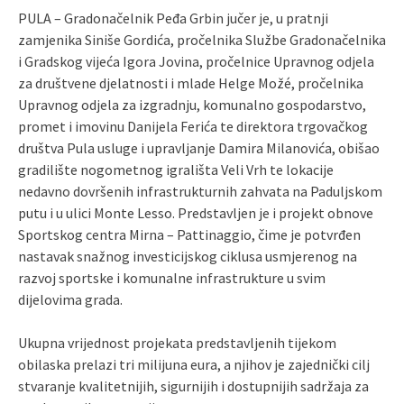
PULA – Gradonačelnik Peđa Grbin jučer je, u pratnji
zamjenika Siniše Gordića, pročelnika Službe Gradonačelnika
i Gradskog vijeća Igora Jovina, pročelnice Upravnog odjela
za društvene djelatnosti i mlade Helge Možé, pročelnika
Upravnog odjela za izgradnju, komunalno gospodarstvo,
promet i imovinu Danijela Ferića te direktora trgovačkog
društva Pula usluge i upravljanje Damira Milanovića, obišao
gradilište nogometnog igrališta Veli Vrh te lokacije
nedavno dovršenih infrastrukturnih zahvata na Paduljskom
putu i u ulici Monte Lesso. Predstavljen je i projekt obnove
Sportskog centra Mirna – Pattinaggio, čime je potvrđen
nastavak snažnog investicijskog ciklusa usmjerenog na
razvoj sportske i komunalne infrastrukture u svim
dijelovima grada.
Ukupna vrijednost projekata predstavljenih tijekom
obilaska prelazi tri milijuna eura, a njihov je zajednički cilj
stvaranje kvalitetnijih, sigurnijih i dostupnijih sadržaja za