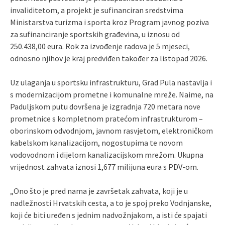
invaliditetom, a projekt je sufinanciran sredstvima
Ministarstva turizma i sporta kroz Program javnog poziva
za sufinanciranje sportskih građevina, u iznosu od
250.438,00 eura. Rok za izvođenje radova je 5 mjeseci,
odnosno njihov je kraj predviđen također za listopad 2026.
Uz ulaganja u sportsku infrastrukturu, Grad Pula nastavlja i
s modernizacijom prometne i komunalne mreže. Naime, na
Paduljskom putu dovršena je izgradnja 720 metara nove
prometnice s kompletnom pratećom infrastrukturom –
oborinskom odvodnjom, javnom rasvjetom, elektroničkom
kabelskom kanalizacijom, nogostupima te novom
vodovodnom i dijelom kanalizacijskom mrežom. Ukupna
vrijednost zahvata iznosi 1,677 milijuna eura s PDV-om.
„Ono što je pred nama je završetak zahvata, koji je u
nadležnosti Hrvatskih cesta, a to je spoj preko Vodnjanske,
koji će biti uređen s jednim nadvožnjakom, a isti će spajati