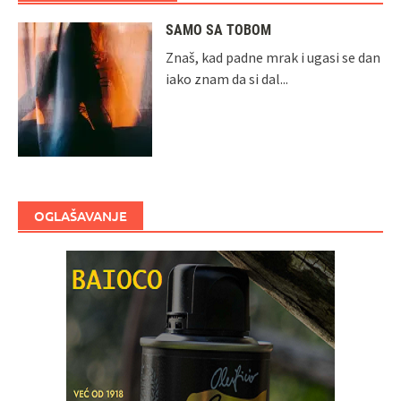
SAMO SA TOBOM
Znaš, kad padne mrak i ugasi se dan
iako znam da si dal...
OGLAŠAVANJE