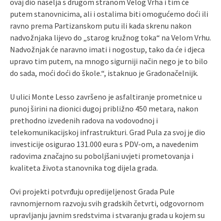
ovaj dio naselja s drugom stranom Velog Vrha i tim će
putem stanovnicima, ali i ostalima biti omogućemo doći ili
ravno prema Partizanskom putu ili kada skrenu nakon
nadvožnjaka lijevo do „starog kružnog toka“ na Velom Vrhu.
Nadvožnjak će naravno imati i nogostup, tako da će i djeca
upravo tim putem, na mnogo sigurniji način nego je to bilo
do sada, moći doći do škole.“, istaknuo je Gradonačelnijk.
U ulici Monte Lesso završeno je asfaltiranje prometnice u
punoj širini na dionici dugoj približno 450 metara, nakon
prethodno izvedenih radova na vodovodnoj i
telekomunikacijskoj infrastrukturi. Grad Pula za svoj je dio
investicije osigurao 131.000 eura s PDV-om, a navedenim
radovima značajno su poboljšani uvjeti prometovanja i
kvaliteta života stanovnika tog dijela grada.
Ovi projekti potvrđuju opredijeljenost Grada Pule
ravnomjernom razvoju svih gradskih četvrti, odgovornom
upravljanju javnim sredstvima i stvaranju grada u kojem su