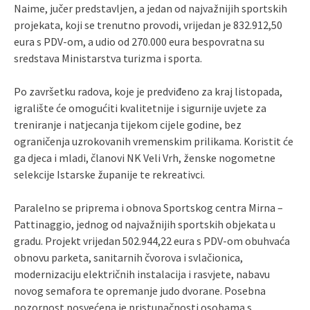
Naime, jučer predstavljen, a jedan od najvažnijih sportskih
projekata, koji se trenutno provodi, vrijedan je 832.912,50
eura s PDV-om, a udio od 270.000 eura bespovratna su
sredstava Ministarstva turizma i sporta.
Po završetku radova, koje je predviđeno za kraj listopada,
igralište će omogućiti kvalitetnije i sigurnije uvjete za
treniranje i natjecanja tijekom cijele godine, bez
ograničenja uzrokovanih vremenskim prilikama. Koristit će
ga djeca i mladi, članovi NK Veli Vrh, ženske nogometne
selekcije Istarske županije te rekreativci.
Paralelno se priprema i obnova Sportskog centra Mirna –
Pattinaggio, jednog od najvažnijih sportskih objekata u
gradu. Projekt vrijedan 502.944,22 eura s PDV-om obuhvaća
obnovu parketa, sanitarnih čvorova i svlačionica,
modernizaciju električnih instalacija i rasvjete, nabavu
novog semafora te opremanje judo dvorane. Posebna
pozornost posvećena je pristupačnosti osobama s