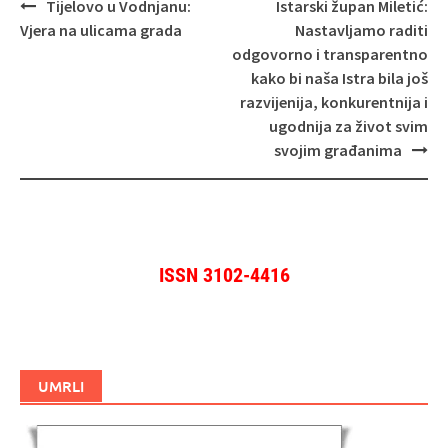
Navigacija
Tijelovo u Vodnjanu:
Istarski župan Miletić:
objava
Vjera na ulicama grada
Nastavljamo raditi
odgovorno i transparentno
kako bi naša Istra bila još
razvijenija, konkurentnija i
ugodnija za život svim
svojim građanima
ISSN 3102-4416
UMRLI