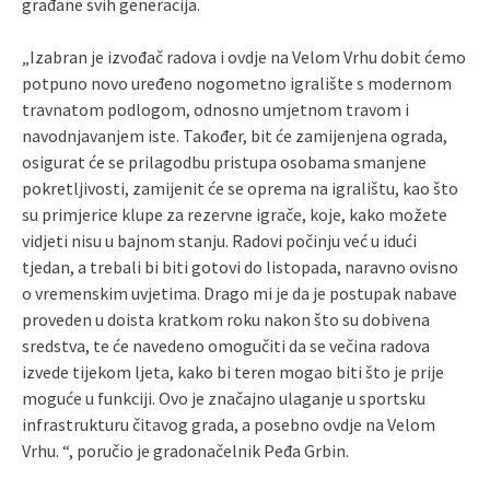
građane svih generacija.
„Izabran je izvođač radova i ovdje na Velom Vrhu dobit ćemo
potpuno novo uređeno nogometno igralište s modernom
travnatom podlogom, odnosno umjetnom travom i
navodnjavanjem iste. Također, bit će zamijenjena ograda,
osigurat će se prilagodbu pristupa osobama smanjene
pokretljivosti, zamijenit će se oprema na igralištu, kao što
su primjerice klupe za rezervne igrače, koje, kako možete
vidjeti nisu u bajnom stanju. Radovi počinju već u idući
tjedan, a trebali bi biti gotovi do listopada, naravno ovisno
o vremenskim uvjetima. Drago mi je da je postupak nabave
proveden u doista kratkom roku nakon što su dobivena
sredstva, te će navedeno omogučiti da se večina radova
izvede tijekom ljeta, kako bi teren mogao biti što je prije
moguće u funkciji. Ovo je značajno ulaganje u sportsku
infrastrukturu čitavog grada, a posebno ovdje na Velom
Vrhu. “, poručio je gradonačelnik Peđa Grbin.