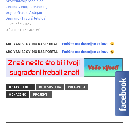
pročelnika/pročelnice
Jedinstvenog upravnog
odjela Grada Vodnjan-
Dignano (1 izvršitelj/ica)
5. veljače 2025.
U "VIJESTI IZ GRADA"
AKO VAM SE SVIDIO NAŠ PORTAL –
Podržite nas donacijom za kavu
AKO VAM SE SVIDIO NAŠ PORTAL –
Podržite nas donacijom za kavu
OBJAVLJENO U
KOD SUSJEDA
PULA-POLA
OZNAČENO
PROJEKTI