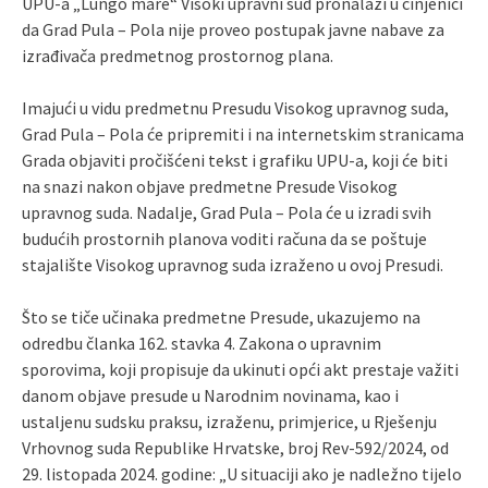
UPU-a „Lungo mare“ Visoki upravni sud pronalazi u činjenici
da Grad Pula – Pola nije proveo postupak javne nabave za
izrađivača predmetnog prostornog plana.
Imajući u vidu predmetnu Presudu Visokog upravnog suda,
Grad Pula – Pola će pripremiti i na internetskim stranicama
Grada objaviti pročišćeni tekst i grafiku UPU-a, koji će biti
na snazi nakon objave predmetne Presude Visokog
upravnog suda. Nadalje, Grad Pula – Pola će u izradi svih
budućih prostornih planova voditi računa da se poštuje
stajalište Visokog upravnog suda izraženo u ovoj Presudi.
Što se tiče učinaka predmetne Presude, ukazujemo na
odredbu članka 162. stavka 4. Zakona o upravnim
sporovima, koji propisuje da ukinuti opći akt prestaje važiti
danom objave presude u Narodnim novinama, kao i
ustaljenu sudsku praksu, izraženu, primjerice, u Rješenju
Vrhovnog suda Republike Hrvatske, broj Rev-592/2024, od
29. listopada 2024. godine: „U situaciji ako je nadležno tijelo