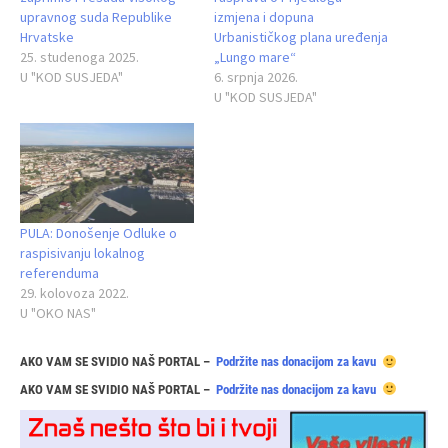
upravnog suda Republike
izmjena i dopuna
Hrvatske
Urbanističkog plana uređenja
25. studenoga 2025.
„Lungo mare“
U "KOD SUSJEDA"
6. srpnja 2026.
U "KOD SUSJEDA"
PULA: Donošenje Odluke o
raspisivanju lokalnog
referenduma
29. kolovoza 2022.
U "OKO NAS"
AKO VAM SE SVIDIO NAŠ PORTAL –
Podržite nas donacijom za kavu
AKO VAM SE SVIDIO NAŠ PORTAL –
Podržite nas donacijom za kavu