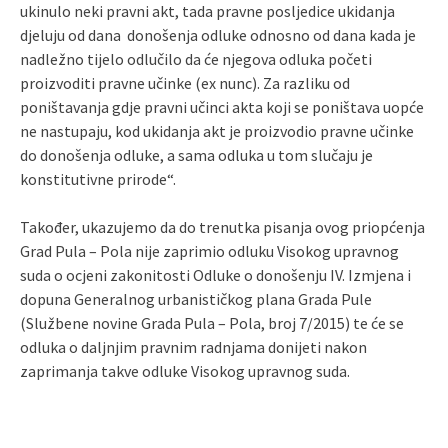
ukinulo neki pravni akt, tada pravne posljedice ukidanja
djeluju od dana donošenja odluke odnosno od dana kada je
nadležno tijelo odlučilo da će njegova odluka početi
proizvoditi pravne učinke (ex nunc). Za razliku od
poništavanja gdje pravni učinci akta koji se poništava uopće
ne nastupaju, kod ukidanja akt je proizvodio pravne učinke
do donošenja odluke, a sama odluka u tom slučaju je
konstitutivne prirode“.
Također, ukazujemo da do trenutka pisanja ovog priopćenja
Grad Pula – Pola nije zaprimio odluku Visokog upravnog
suda o ocjeni zakonitosti Odluke o donošenju IV. Izmjena i
dopuna Generalnog urbanističkog plana Grada Pule
(Službene novine Grada Pula – Pola, broj 7/2015) te će se
odluka o daljnjim pravnim radnjama donijeti nakon
zaprimanja takve odluke Visokog upravnog suda.