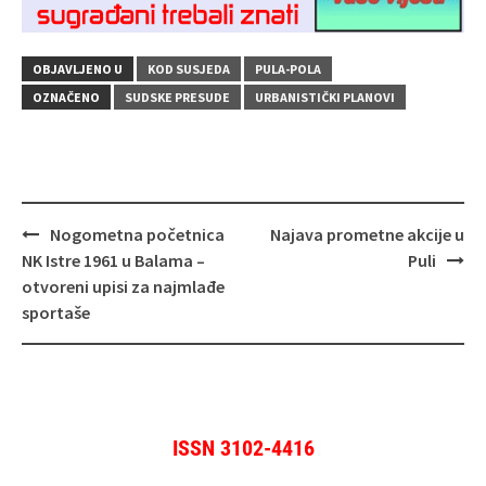
OBJAVLJENO U
KOD SUSJEDA
PULA-POLA
OZNAČENO
SUDSKE PRESUDE
URBANISTIČKI PLANOVI
Navigacija
Nogometna početnica
Najava prometne akcije u
objava
NK Istre 1961 u Balama –
Puli
otvoreni upisi za najmlađe
sportaše
ISSN 3102-4416