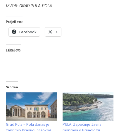
IZVOR: GRAD PULA-POLA
Podjeli ovo:
Facebook
X
Lajkaj ovo:
Srodno
Grad Pula – Pola danas je
PULA: Započinje Javna
zaprimio Presudu Visokog
rasprava o Prijedlogu