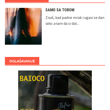
SAMO SA TOBOM
Znaš, kad padne mrak i ugasi se dan
iako znam da si dal...
OGLAŠAVANJE