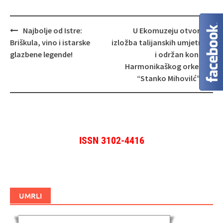
Navigacija
Najbolje od Istre:
U Ekomuzeju otvorena
objava
Briškula, vino i istarske
izložba talijanskih umjetnika
glazbene legende!
i održan koncert
Harmonikaškog orkestra
“Stanko Mihovilć”
ISSN 3102-4416
UMRLI