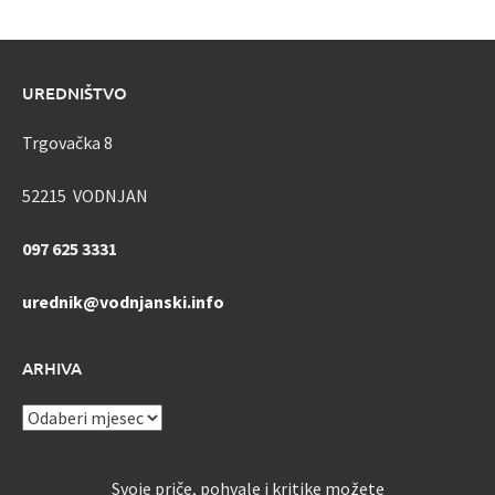
UREDNIŠTVO
Trgovačka 8
52215 VODNJAN
097 625 3331
urednik@vodnjanski.info
ARHIVA
ARHIVA
Svoje priče, pohvale i kritike možete