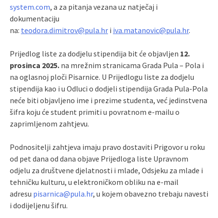
system.com
, a za pitanja vezana uz natječaj i
dokumentaciju
na:
teodora.dimitrov@pula.hr
i
iva.matanovic@pula.hr
.
Prijedlog liste za dodjelu stipendija bit će objavljen
12.
prosinca 2025.
na mrežnim stranicama Grada Pula – Pola i
na oglasnoj ploči Pisarnice. U Prijedlogu liste za dodjelu
stipendija kao i u Odluci o dodjeli stipendija Grada Pula-Pola
neće biti objavljeno ime i prezime studenta, već jedinstvena
šifra koju će student primiti u povratnom e-mailu o
zaprimljenom zahtjevu.
Podnositelji zahtjeva imaju pravo dostaviti Prigovor u roku
od pet dana od dana objave Prijedloga liste Upravnom
odjelu za društvene djelatnosti i mlade, Odsjeku za mlade i
tehničku kulturu, u elektroničkom obliku na e-mail
adresu
pisarnica@pula.hr
, u kojem obavezno trebaju navesti
i dodijeljenu šifru.