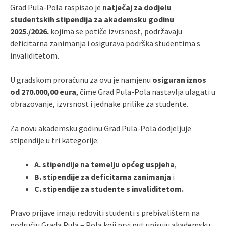
Grad Pula-Pola raspisao je
natječaj za dodjelu
studentskih stipendija za akademsku godinu
2025./2026.
kojima se potiče izvrsnost, podržavaju
deficitarna zanimanja i osigurava podrška studentima s
invaliditetom.
U gradskom proračunu za ovu je namjenu
osiguran iznos
od 270.000,00 eura
, čime Grad Pula-Pola nastavlja ulagati u
obrazovanje, izvrsnost i jednake prilike za studente.
Za novu akademsku godinu Grad Pula-Pola dodjeljuje
stipendije u tri kategorije:
A. stipendije na temelju općeg uspjeha
,
B. stipendije za deficitarna zanimanja
i
C. stipendije za studente s invaliditetom.
Pravo prijave imaju redoviti studenti s prebivalištem na
području Grada Pula – Pola koji prvi put upisuju akademsku