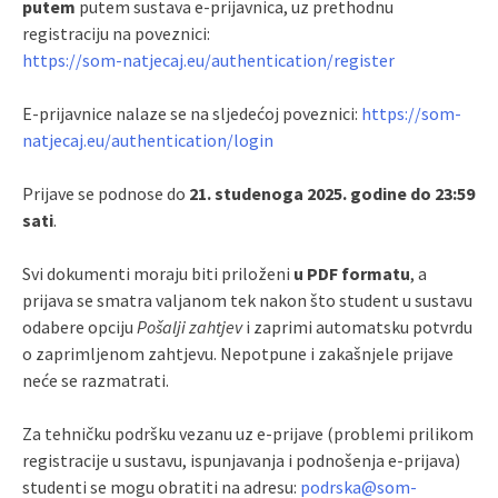
putem
putem sustava e-prijavnica, uz prethodnu
registraciju na poveznici:
https://som-natjecaj.eu/authentication/register
E-prijavnice nalaze se na sljedećoj poveznici:
https://som-
natjecaj.eu/authentication/login
Prijave se podnose do
21. studenoga 2025. godine do 23:59
sati
.
Svi dokumenti moraju biti priloženi
u PDF formatu
, a
prijava se smatra valjanom tek nakon što student u sustavu
odabere opciju
Pošalji zahtjev
i zaprimi automatsku potvrdu
o zaprimljenom zahtjevu. Nepotpune i zakašnjele prijave
neće se razmatrati.
Za tehničku podršku vezanu uz e-prijave (problemi prilikom
registracije u sustavu, ispunjavanja i podnošenja e-prijava)
studenti se mogu obratiti na adresu:
podrska@som-