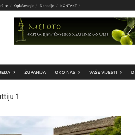
ržite
Oglašavanje
Donacije
KONTAKT
JEDA
ŽUPANIJA
OKO NAS
VAŠE VIJESTI
D
ttiju 1