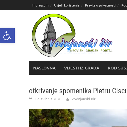
Skoči
Impressum
Uvjeti korištenja
Pravila o privatnosti
Pod
do
sadržaja
Open toolbar
NASLOVNA
VIJESTI IZ GRADA
KOD SUS
otkrivanje spomenika Pietru Ciscu
12. svibnja 2026.
Vodnjanski Đir