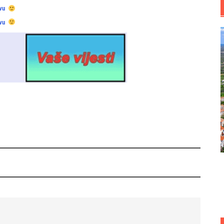
vu
vu