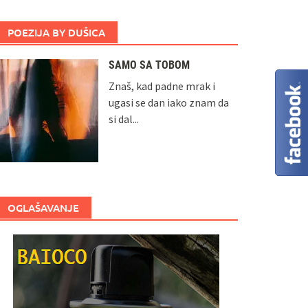
POEZIJA BY DUŠICA
SAMO SA TOBOM
Znaš, kad padne mrak i
ugasi se dan iako znam da
si dal...
OGLAŠAVANJE