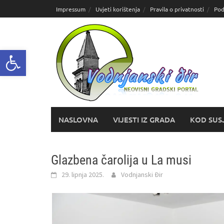
Skoči
Impressum
Uvjeti korištenja
Pravila o privatnosti
Pod
do
sadržaja
Open toolbar
NASLOVNA
VIJESTI IZ GRADA
KOD SUS
Glazbena čarolija u La musi
29. lipnja 2025.
Vodnjanski Đir