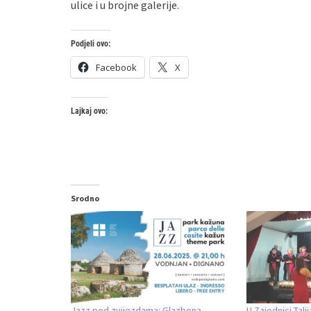
ulice i u brojne galerije.
Podjeli ovo:
Facebook
X
Lajkaj ovo:
Srodno
Jazz pod zvijezdama: Glazbena
U Zajednici Tal