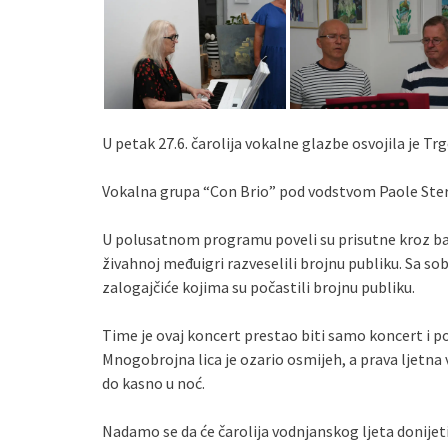
U petak 27.6. čarolija vokalne glazbe osvojila je Trg
Vokalna grupa “Con Brio” pod vodstvom Paole Sterm
U polusatnom programu poveli su prisutne kroz b
živahnoj međuigri razveselili brojnu publiku. Sa so
zalogajčiće kojima su počastili brojnu publiku.
Time je ovaj koncert prestao biti samo koncert i pos
Mnogobrojna lica je ozario osmijeh, a prava ljetna v
do kasno u noć.
Nadamo se da će čarolija vodnjanskog ljeta donijeti