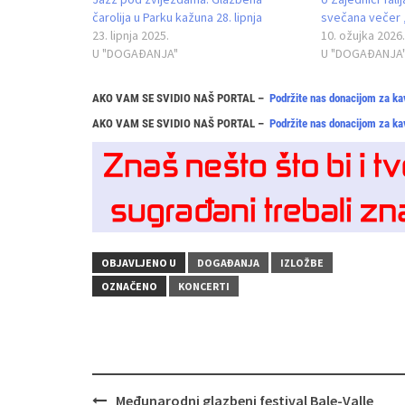
čarolija u Parku kažuna 28. lipnja
svečana večer „
23. lipnja 2025.
10. ožujka 2026.
U "DOGAĐANJA"
U "DOGAĐANJA
AKO VAM SE SVIDIO NAŠ PORTAL –
Podržite nas donacijom za ka
AKO VAM SE SVIDIO NAŠ PORTAL –
Podržite nas donacijom za ka
OBJAVLJENO U
DOGAĐANJA
IZLOŽBE
OZNAČENO
KONCERTI
Navigacija
Međunarodni glazbeni festival Bale-Valle