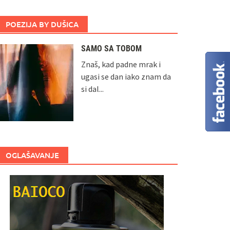
POEZIJA BY DUŠICA
SAMO SA TOBOM
Znaš, kad padne mrak i
ugasi se dan iako znam da
si dal...
OGLAŠAVANJE