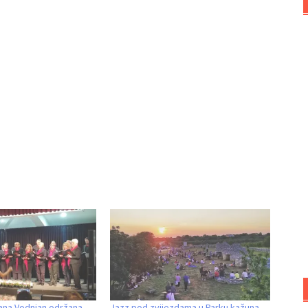
ijana Vodnjan održana
Jazz pod zvijezdama u Parku kažuna