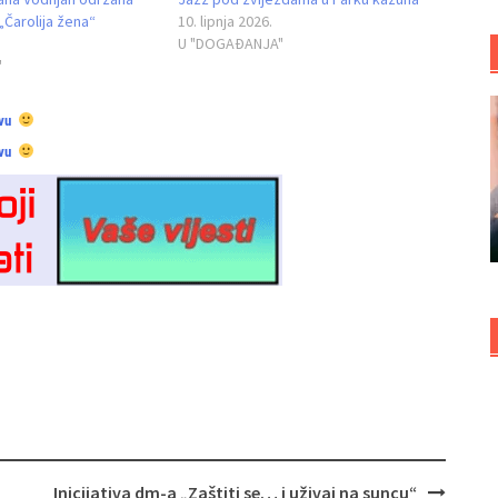
Čarolija žena“
10. lipnja 2026.
U "DOGAĐANJA"
"
vu
vu
Inicijativa dm-a „Zaštiti se… i uživaj na suncu“