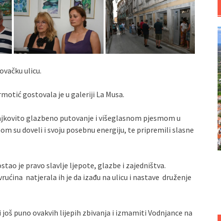
ovačku ulicu.
otić gostovala je u galeriji La Musa.
ajkovito glazbeno putovanje i višeglasnom pjesmom u
bom su doveli i svoju posebnu energiju, te pripremili slasne
tao je pravo slavlje ljepote, glazbe i zajedništva.
rućina natjerala ih je da izađu na ulicu i nastave druženje
 još puno ovakvih lijepih zbivanja i izmamiti Vodnjance na