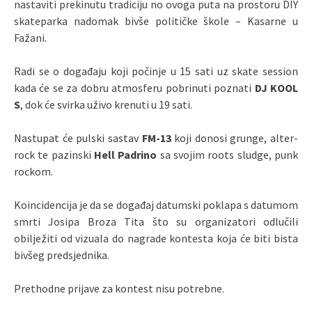
nastaviti prekinutu tradiciju no ovoga puta na prostoru DIY
skateparka nadomak bivše političke škole – Kasarne u
Fažani.
Radi se o događaju koji počinje u 15 sati uz skate session
kada će se za dobru atmosferu pobrinuti poznati
DJ KOOL
S
, dok će svirka uživo krenuti u 19 sati.
Nastupat će pulski sastav
FM-13
koji donosi grunge, alter-
rock te pazinski
Hell Padrino
sa svojim roots sludge, punk
rockom.
Koincidencija je da se događaj datumski poklapa s datumom
smrti Josipa Broza Tita što su organizatori odlučili
obilježiti od vizuala do nagrade kontesta koja će biti bista
bivšeg predsjednika.
Prethodne prijave za kontest nisu potrebne.