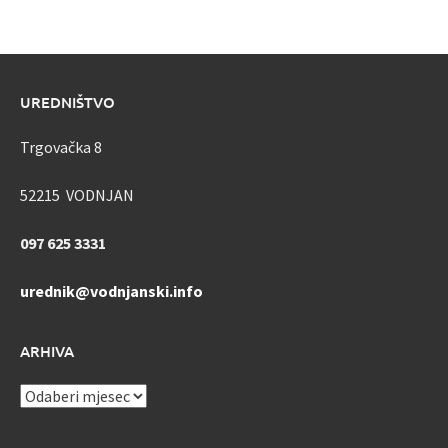
UREDNIŠTVO
Trgovačka 8
52215 VODNJAN
097 625 3331
urednik@vodnjanski.info
ARHIVA
ARHIVA