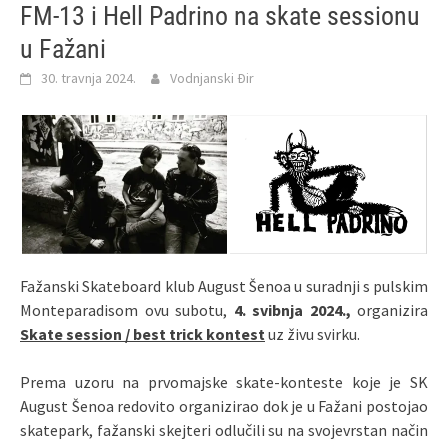
FM-13 i Hell Padrino na skate sessionu
u Fažani
30. travnja 2024.
Vodnjanski Đir
Fažanski Skateboard klub August Šenoa u suradnji s pulskim
Monteparadisom ovu subotu,
4. svibnja 2024.,
organizira
Skate session / best trick kontest
uz živu svirku.
Prema uzoru na prvomajske skate-konteste koje je SK
August Šenoa redovito organizirao dok je u Fažani postojao
skatepark, fažanski skejteri odlučili su na svojevrstan način