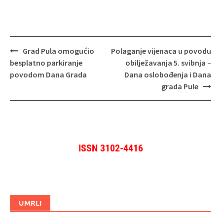
Navigacija
Grad Pula omogućio
Polaganje vijenaca u povodu
objava
besplatno parkiranje
obilježavanja 5. svibnja –
povodom Dana Grada
Dana oslobođenja i Dana
grada Pule
ISSN 3102-4416
UMRLI