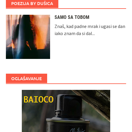
POEZIJA BY DUŠICA
SAMO SA TOBOM
Znaš, kad padne mrak i ugasi se dan
iako znam da si dal...
OGLAŠAVANJE