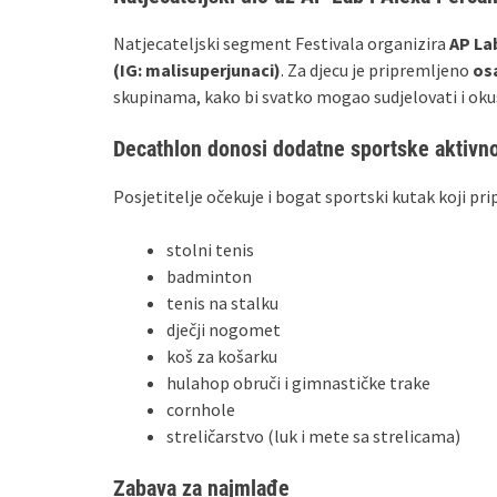
Natjecateljski segment Festivala organizira
AP La
(IG: malisuperjunaci)
. Za djecu je pripremljeno
os
skupinama, kako bi svatko mogao sudjelovati i oku
Decathlon donosi dodatne sportske aktivno
Posjetitelje očekuje i bogat sportski kutak koji p
stolni tenis
badminton
tenis na stalku
dječji nogomet
koš za košarku
hulahop obruči i gimnastičke trake
cornhole
streličarstvo (luk i mete sa strelicama)
Zabava za najmlađe