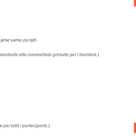
ljene samo za njih
. Ciambelle alla marmellata gratuite per i bambini.
)
 per tutti i partecipanti.
)