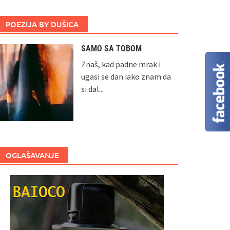
POEZIJA BY DUŠICA
SAMO SA TOBOM
Znaš, kad padne mrak i
ugasi se dan iako znam da
si dal...
OGLAŠAVANJE