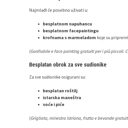
Najmlađi će posebno uživati u:
besplatnom napuhancu
besplatnom facepaintingu
krofnama s marmeladom
koje su priprem
(
Gonfiabile e face painting gratuiti per i più piccoli
Besplatan obrok za sve sudionike
Za sve sudionike osigurani su:
besplatan roštilj
istarska maneštra
voće i piće
(
Grigliata, minestra istriana, frutta e bevande gratuite