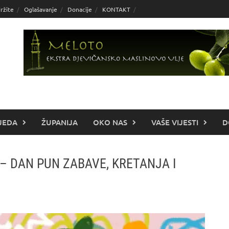
ržite
Oglašavanje
Donacije
KONTAKT
JEDA
ŽUPANIJA
OKO NAS
VAŠE VIJESTI
D
– DAN PUN ZABAVE, KRETANJA I