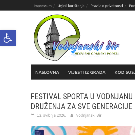
Skoči
Impressum
Uvjeti korištenja
Pravila o privatnosti
Pod
do
sadržaja
Open toolbar
NASLOVNA
VIJESTI IZ GRADA
KOD SUS
FESTIVAL SPORTA U VODNJANU 
DRUŽENJA ZA SVE GENERACIJE
12. svibnja 2026.
Vodnjanski Đir