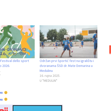
-Festival dello sport
Održan prvi Sportić fest na igralištu i
o 2026.
dvoranama ŠSD dr. Mate Demarina u
.
Medulinu
"
16. rujna 2025.
U "MEDULIN"
vu
vu