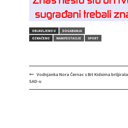
OBJAVLJENO U
DOGAĐANJA
OZNAČENO
MANIFESTACIJE
SPORT
Navigacija
Vodnjanka Nora Černac s Bit Kidsima briljirala
objava
SAD‑u