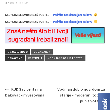
U "DOGAĐANJA"
AKO VAM SE SVIDIO NAŠ PORTAL –
Podržite nas donacijom za kavu
AKO VAM SE SVIDIO NAŠ PORTAL –
Podržite nas donacijom za kavu
OBJAVLJENO U
DOGAĐANJA
OZNAČENO
FESTIVALI
VODNJANSKO LJETO 2026.
Navigacija
KUD Savičenta na
Vodnjan dobio novi dom za
objava
Đakovačkim vezovima
starije – moderan, topao i
pun života