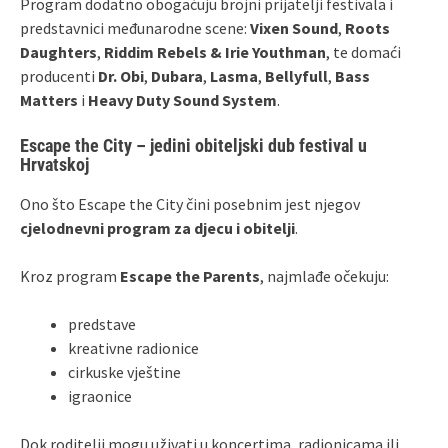
Program dodatno obogaćuju brojni prijatelji festivala i
predstavnici međunarodne scene:
Vixen Sound
,
Roots
Daughters
,
Riddim Rebels & Irie Youthman
, te domaći
producenti
Dr. Obi
,
Dubara
,
Lasma
,
Bellyfull
,
Bass
Matters
i
Heavy Duty Sound System
.
Escape the City – jedini obiteljski dub festival u
Hrvatskoj
Ono što Escape the City čini posebnim jest njegov
cjelodnevni program za djecu i obitelji
.
Kroz program
Escape the Parents
, najmlađe očekuju:
predstave
kreativne radionice
cirkuske vještine
igraonice
Dok roditelji mogu uživati u koncertima, radionicama ili