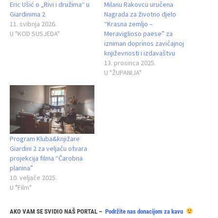
Eric Ušić o „Rivi i družima“ u
Milanu Rakovcu uručena
Giardinima 2
Nagrada za životno djelo
11. svibnja 2026.
“Krasna zemljo –
U "KOD SUSJEDA"
Meraviglioso paese” za
izniman doprinos zavičajnoj
književnosti i izdavaštvu
13. prosinca 2025.
U "ŽUPANIJA"
Program Kluba&knjižare
Giardini 2 za veljaču otvara
projekcija filma “Čarobna
planina”
10. veljače 2025.
U "Film"
AKO VAM SE SVIDIO NAŠ PORTAL –
Podržite nas donacijom za kavu