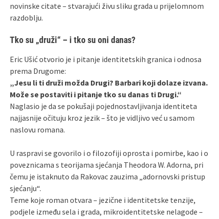
novinske citate – stvarajući živu sliku grada u prijelomnom
razdoblju.
Tko su „druži“ – i tko su oni danas?
Eric Ušić otvorio je i pitanje identitetskih granica i odnosa
prema Drugome:
„Jesu li ti druži možda Drugi? Barbari koji dolaze izvana.
Može se postaviti i pitanje tko su danas ti Drugi.“
Naglasio je da se pokušaji pojednostavljivanja identiteta
najjasnije očituju kroz jezik – što je vidljivo već u samom
naslovu romana.
U raspravi se govorilo i o filozofiji oprosta i pomirbe, kao i o
poveznicama s teorijama sjećanja Theodora W. Adorna, pri
čemu je istaknuto da Rakovac zauzima „adornovski pristup
sjećanju“.
Teme koje roman otvara – jezične i identitetske tenzije,
podjele između sela i grada, mikroidentitetske nelagode –