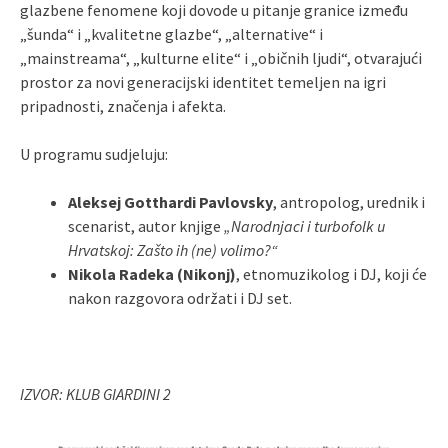
glazbene fenomene koji dovode u pitanje granice između
„šunda“ i „kvalitetne glazbe“, „alternative“ i
„mainstreama“, „kulturne elite“ i „običnih ljudi“, otvarajući
prostor za novi generacijski identitet temeljen na igri
pripadnosti, značenja i afekta.
U programu sudjeluju:
Aleksej Gotthardi Pavlovsky
, antropolog, urednik i
scenarist, autor knjige
„Narodnjaci i turbofolk u
Hrvatskoj: Zašto ih (ne) volimo?“
Nikola Radeka (Nikonj)
, etnomuzikolog i DJ, koji će
nakon razgovora održati i DJ set.
IZVOR: KLUB GIARDINI 2