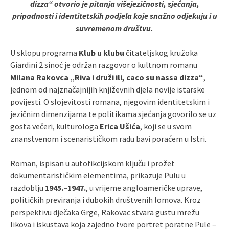
dizza“ otvorio je pitanja višejezičnosti, sjećanja,
pripadnosti i identitetskih podjela koje snažno odjekuju i u
suvremenom društvu.
U sklopu programa
Klub u klubu
čitateljskog kružoka
Giardini 2 sinoć je održan razgovor o kultnom romanu
Milana Rakovca „Riva i druži ili, caco su nassa dizza“
,
jednom od najznačajnijih književnih djela novije istarske
povijesti. O slojevitosti romana, njegovim identitetskim i
jezičnim dimenzijama te politikama sjećanja govorilo se uz
gosta večeri, kulturologa
Erica Ušića
, koji se u svom
znanstvenom i scenarističkom radu bavi poraćem u Istri.
Roman, ispisan u autofikcijskom ključu i prožet
dokumentarističkim elementima, prikazuje Pulu u
razdoblju
1945.–1947.
, u vrijeme angloameričke uprave,
političkih previranja i dubokih društvenih lomova. Kroz
perspektivu dječaka Grge, Rakovac stvara gustu mrežu
likova i iskustava koja zajedno tvore portret poratne Pule –