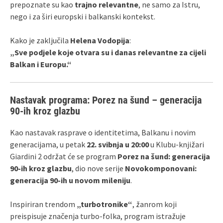
prepoznate su kao
trajno relevantne
, ne samo za Istru,
nego i za širi europski i balkanski kontekst.
Kako je zaključila
Helena Vodopija
:
„Sve podjele koje otvara su i danas relevantne za cijeli
Balkan i Europu.“
Nastavak programa: Porez na šund – generacija
90-ih kroz glazbu
Kao nastavak rasprave o identitetima, Balkanu i novim
generacijama, u petak
22. svibnja u 20:00
u Klubu-knjižari
Giardini 2 održat će se program
Porez na šund: generacija
90-ih kroz glazbu
, dio nove serije
Novokomponovani:
generacija 90-ih u novom mileniju
.
Inspiriran trendom
„turbotronike“
, žanrom koji
preispisuje značenja turbo-folka, program istražuje