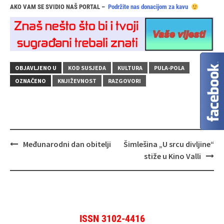
AKO VAM SE SVIDIO NAŠ PORTAL –
Podržite nas donacijom za kavu
OBJAVLJENO U
KOD SUSJEDA
KULTURA
PULA-POLA
OZNAČENO
KNJIŽEVNOST
RAZGOVORI
Navigacija
Međunarodni dan obitelji
Šimlešina „U srcu divljine“
objava
stiže u Kino Valli
ISSN 3102-4416