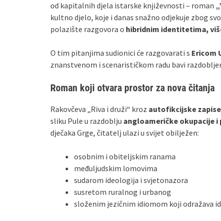
od kapitalnih djela istarske književnosti – roman
„
kultno djelo, koje i danas snažno odjekuje zbog svoj
polazište razgovora o
hibridnim identitetima, viš
O tim pitanjima sudionici će razgovarati s
Ericom 
znanstvenom i scenarističkom radu bavi razdobljem
Roman koji otvara prostor za nova čitanja
Rakovčeva „Riva i druži“ kroz
autofikcijske zapis
sliku Pule u razdoblju
angloameričke okupacije i 
dječaka Grge, čitatelj ulazi u svijet obilježen:
osobnim i obiteljskim ranama
međuljudskim lomovima
sudarom ideologija i svjetonazora
susretom ruralnog i urbanog
složenim jezičnim idiomom koji odražava id