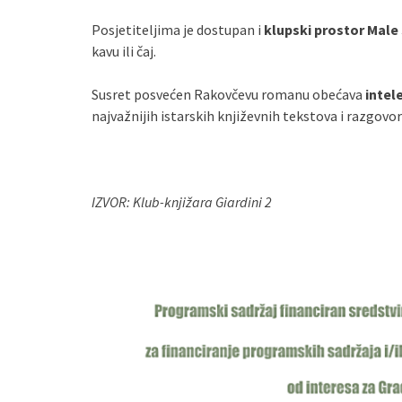
Posjetiteljima je dostupan i
klupski prostor Male
kavu ili čaj.
Susret posvećen Rakovčevu romanu obećava
intel
najvažnijih istarskih književnih tekstova i razgovo
IZVOR: Klub‑knjižara Giardini 2