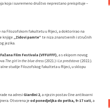
nja koja i suvremeno društvo neprestano preispituje –
e na Filozofskom fakultetu u Rijeci, a doktorirao na
je knjige
„Zidovi pamte“
te niza znanstvenih i stručnih
og jezika.
/ Fažana Film Festivala (VFFUFFF)
, a s ekipom novog
ova
The girl in the blue dress
(2021.) i
La predstava
(2022.).
alne studije Filozofskog fakulteta u Rijeci, u sklopu
grade na adresi
Giardini 2
, a njezin postav čine antikvarni
ajnera. Otvorena je
od ponedjeljka do petka, 9–17 sati
, a