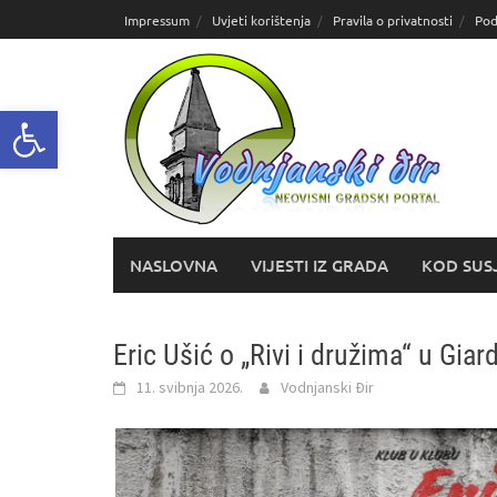
Skoči
Impressum
Uvjeti korištenja
Pravila o privatnosti
Pod
do
sadržaja
Open toolbar
NASLOVNA
VIJESTI IZ GRADA
KOD SUS
Eric Ušić o „Rivi i družima“ u Giar
11. svibnja 2026.
Vodnjanski Đir