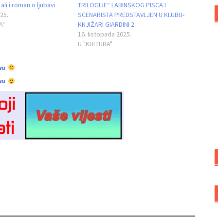
ali i roman o ljubavi
TRILOGIJE“ LABINSKOG PISCA I
25.
SCENARISTA PREDSTAVLJEN U KLUBU-
A"
KNJIŽARI GIARDINI 2
16. listopada 2025.
U "KULTURA"
vu
vu