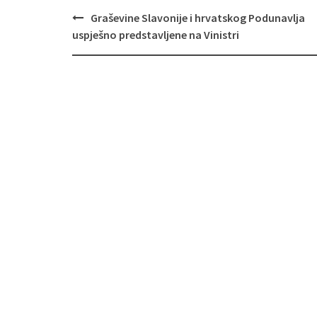
Navigacija
Graševine Slavonije i hrvatskog Podunavlja
objava
uspješno predstavljene na Vinistri