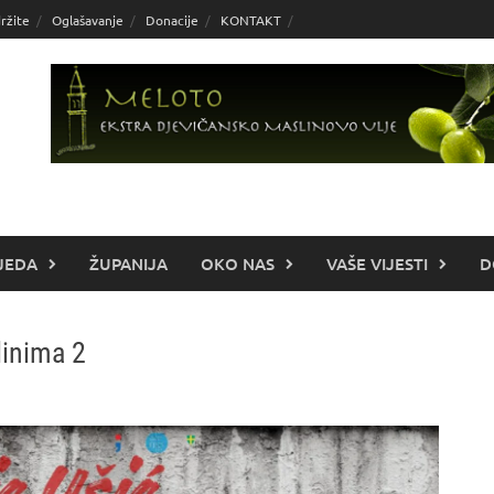
ržite
Oglašavanje
Donacije
KONTAKT
JEDA
ŽUPANIJA
OKO NAS
VAŠE VIJESTI
D
dinima 2