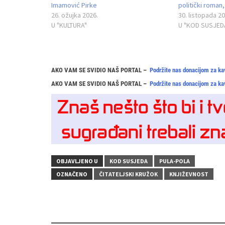
Imamović Pirke
politički roman, 
26. ožujka 2026.
30. listopada 20
U "KULTURA"
U "KOD SUSJED
AKO VAM SE SVIDIO NAŠ PORTAL –
Podržite nas donacijom za ka
AKO VAM SE SVIDIO NAŠ PORTAL –
Podržite nas donacijom za ka
OBJAVLJENO U
KOD SUSJEDA
PULA-POLA
OZNAČENO
ČITATELJSKI KRUŽOK
KNJIŽEVNOST