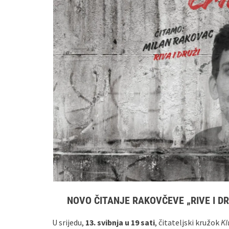
NOVO ČITANJE RAKOVČEVE „RIVE I DR
U srijedu,
13. svibnja u 19 sati
, čitateljski kružok
Kl