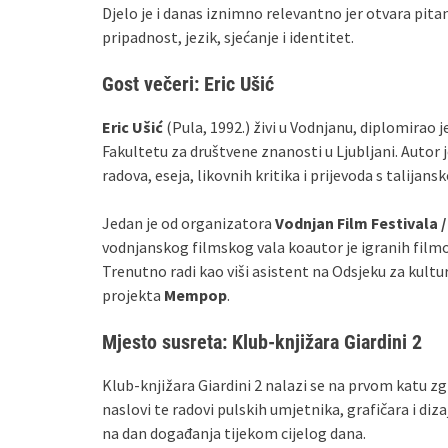
Djelo je i danas iznimno relevantno jer otvara pita
pripadnost, jezik, sjećanje i identitet.
Gost večeri: Eric Ušić
Eric Ušić
(Pula, 1992.) živi u Vodnjanu, diplomirao j
Fakultetu za društvene znanosti u Ljubljani. Autor 
radova, eseja, likovnih kritika i prijevoda s talijansk
Jedan je od organizatora
Vodnjan Film Festivala 
vodnjanskog filmskog vala koautor je igranih film
Trenutno radi kao viši asistent na Odsjeku za kultur
projekta
Mempop
.
Mjesto susreta: Klub‑knjižara Giardini 2
Klub‑knjižara Giardini 2 nalazi se na prvom katu z
naslovi te radovi pulskih umjetnika, grafičara i diz
na dan događanja tijekom cijelog dana.