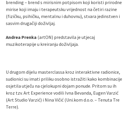
brending – brend s mirisnim potpisom koji koristi prirodne
mirise koji imaju i terapeutsku vrijednost na četiri razine
(fizičku, psihičku, mentalnu i duhovnu), stvara jedinstven i
sasvim drugačiji doživljaj.
Andrea Prenka
(artON) predstavila je utjecaj
muzikoterapije u kreiranju doživljaja.
U drugom dijelu masterclassa kroz interaktivne radionice,
sudionici su imati priliku osobno istražiti kako kombinacije
osjetila utječu na cjelokupni dojam ponude. Pritom su ih
kroz tzv. Art Experience vodili Ivna Bevanda, Eugen Varzić
(Art Studio Varzić) i Nina Vičić (Uni.kom d.o.o. – Tenuta Tre
Terre).