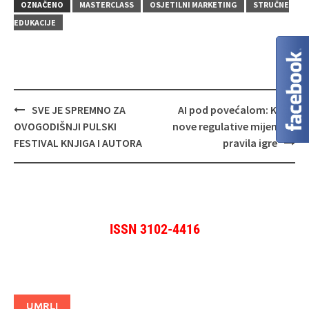
OZNAČENO
MASTERCLASS
OSJETILNI MARKETING
STRUČNE
EDUKACIJE
Navigacija
SVE JE SPREMNO ZA
AI pod povećalom: Kako
objava
OVOGODIŠNJI PULSKI
nove regulative mijenjaju
FESTIVAL KNJIGA I AUTORA
pravila igre
ISSN 3102-4416
UMRLI