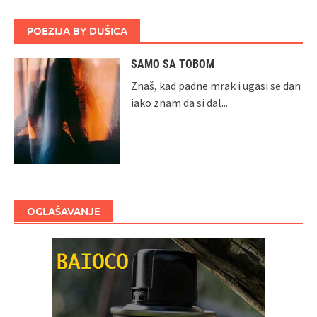
POEZIJA BY DUŠICA
SAMO SA TOBOM
Znaš, kad padne mrak i ugasi se dan
iako znam da si dal...
OGLAŠAVANJE