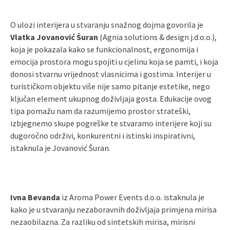
O ulozi interijera u stvaranju snažnog dojma govorila je
Vlatka Jovanović Šuran
(Agnia solutions & design j.d.o.o.),
koja je pokazala kako se funkcionalnost, ergonomija i
emocija prostora mogu spojiti u cjelinu koja se pamti, i koja
donosi stvarnu vrijednost vlasnicima i gostima. Interijer u
turističkom objektu više nije samo pitanje estetike, nego
ključan element ukupnog doživljaja gosta. Edukacije ovog
tipa pomažu nam da razumijemo prostor strateški,
izbjegnemo skupe pogreške te stvaramo interijere koji su
dugoročno održivi, konkurentni i istinski inspirativni,
istaknula je Jovanović Šuran.
Ivna Bevanda
iz Aroma Power Events d.o.o. istaknula je
kako je u stvaranju nezaboravnih doživljaja primjena mirisa
nezaobilazna. Za razliku od sintetskih mirisa, mirisni