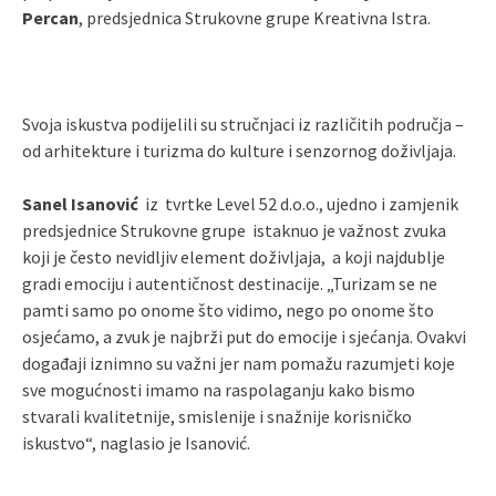
Percan
, predsjednica Strukovne grupe Kreativna Istra.
Svoja iskustva podijelili su stručnjaci iz različitih područja –
od arhitekture i turizma do kulture i senzornog doživljaja.
Sanel Isanović
iz tvrtke Level 52 d.o.o., ujedno i zamjenik
predsjednice Strukovne grupe istaknuo je važnost zvuka
koji je često nevidljiv element doživljaja, a koji najdublje
gradi emociju i autentičnost destinacije. „Turizam se ne
pamti samo po onome što vidimo, nego po onome što
osjećamo, a zvuk je najbrži put do emocije i sjećanja. Ovakvi
događaji iznimno su važni jer nam pomažu razumjeti koje
sve mogućnosti imamo na raspolaganju kako bismo
stvarali kvalitetnije, smislenije i snažnije korisničko
iskustvo“, naglasio je Isanović.