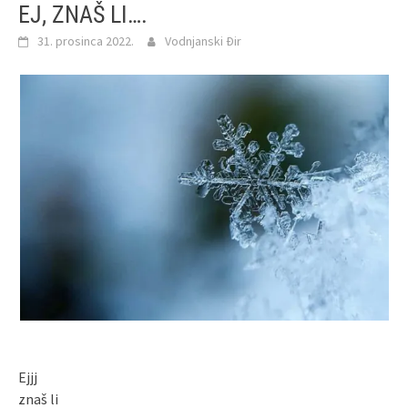
EJ, ZNAŠ LI….
31. prosinca 2022.
Vodnjanski Đir
Ejjj
znaš li