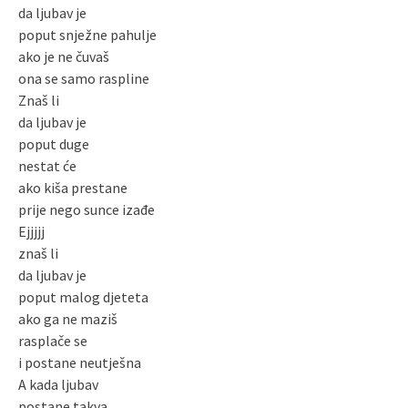
da ljubav je
poput snježne pahulje
ako je ne čuvaš
ona se samo raspline
Znaš li
da ljubav je
poput duge
nestat će
ako kiša prestane
prije nego sunce izađe
Ejjjjj
znaš li
da ljubav je
poput malog djeteta
ako ga ne maziš
rasplače se
i postane neutješna
A kada ljubav
postane takva