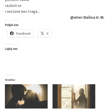
razboli se
i nestane bez traga....
@utor: Dušica U. M.
Podjeli ovo:
Facebook
X
Lajkaj ovo:
Srodno