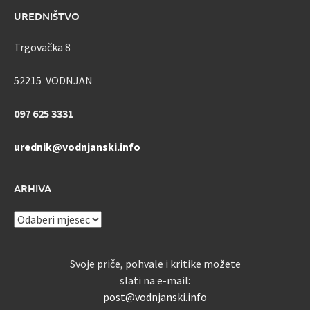
UREDNIŠTVO
Trgovačka 8
52215 VODNJAN
097 625 3331
urednik@vodnjanski.info
ARHIVA
ARHIVA
Svoje priče, pohvale i kritike možete
slati na e-mail:
post@vodnjanski.info