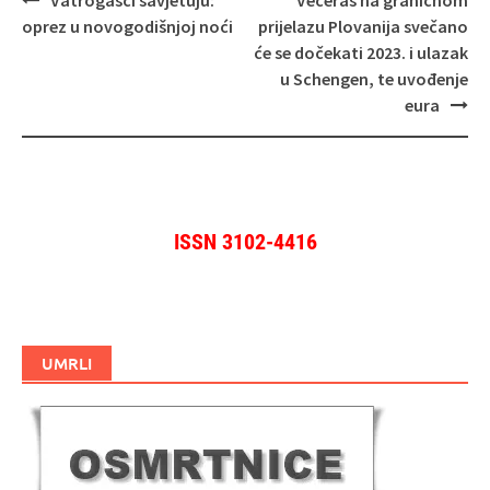
objava
oprez u novogodišnjoj noći
prijelazu Plovanija svečano
će se dočekati 2023. i ulazak
u Schengen, te uvođenje
eura
ISSN 3102-4416
UMRLI