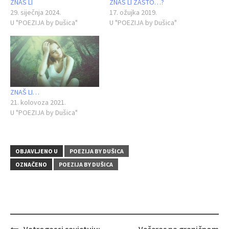
ZNAŠ LI
ZNAŠ LI ZAŠTO…?
29. siječnja 2024.
17. ožujka 2019.
U "POEZIJA by Dušica"
U "POEZIJA by Dušica"
ZNAŠ LI…
21. kolovoza 2021.
U "POEZIJA by Dušica"
OBJAVLJENO U
POEZIJA BY DUŠICA
OZNAČENO
POEZIJA BY DUŠICA
Navigacija
Vatrogasci savjetuju:
Večeras na graničnom