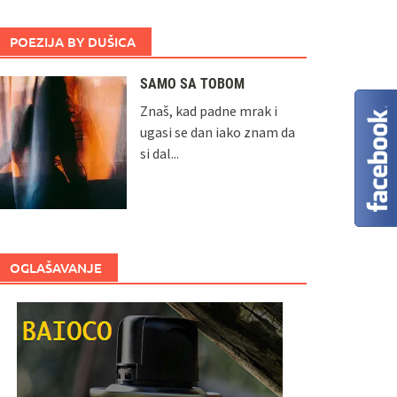
POEZIJA BY DUŠICA
SAMO SA TOBOM
Znaš, kad padne mrak i
ugasi se dan iako znam da
si dal...
OGLAŠAVANJE