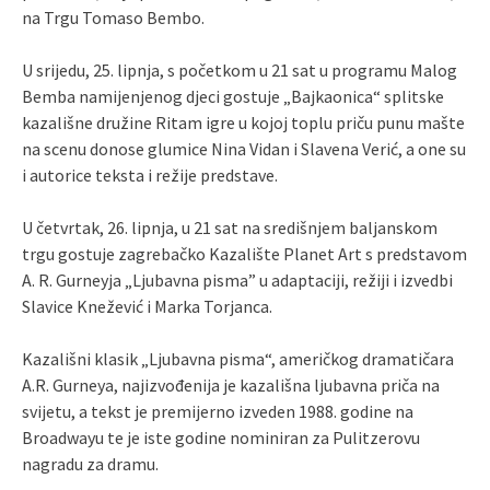
na Trgu Tomaso Bembo.
U srijedu, 25. lipnja, s početkom u 21 sat u programu Malog
Bemba namijenjenog djeci gostuje „Bajkaonica“ splitske
kazališne družine Ritam igre u kojoj toplu priču punu mašte
na scenu donose glumice Nina Vidan i Slavena Verić, a one su
i autorice teksta i režije predstave.
U četvrtak, 26. lipnja, u 21 sat na središnjem baljanskom
trgu gostuje zagrebačko Kazalište Planet Art s predstavom
A. R. Gurneyja „Ljubavna pisma” u adaptaciji, režiji i izvedbi
Slavice Knežević i Marka Torjanca.
Kazališni klasik „Ljubavna pisma“, američkog dramatičara
A.R. Gurneya, najizvođenija je kazališna ljubavna priča na
svijetu, a tekst je premijerno izveden 1988. godine na
Broadwayu te je iste godine nominiran za Pulitzerovu
nagradu za dramu.