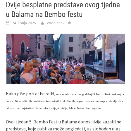
Dvije besplatne predstave ovog tjedna
u Balama na Bembo festu
24. lipnja 2025.
Vodnjanski Đir
Kako piše portal IstraIN,
uz slobodan ulaz ovogodišnji 5. Bembo Fest do 4. rujna
donosi 30 kazališnih predstava, koncertnih i izložbenih programa u kojima se predstavlja više
od stotinu umjetnika iz Hrvatske, Italije, Austrije, Srbije, Bosne i Hercegovine.
Ovaj tjedan 5. Bembo Fest u Balama donosi dvije kazališne
predstave, koje publika može pogledati, uz slobodan ulaz,