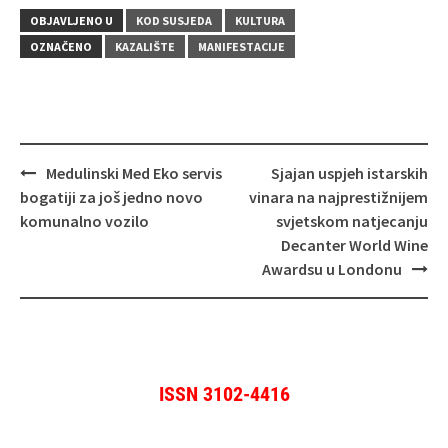
OBJAVLJENO U
KOD SUSJEDA
KULTURA
OZNAČENO
KAZALIŠTE
MANIFESTACIJE
Navigacija
Medulinski Med Eko servis
Sjajan uspjeh istarskih
objava
bogatiji za još jedno novo
vinara na najprestižnijem
komunalno vozilo
svjetskom natjecanju
Decanter World Wine
Awardsu u Londonu
ISSN 3102-4416