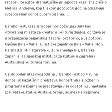
redatelji te autori dramaturške prilagodbe kazališne priče o
Melissi i Andrewu, koji tijekom gotovo 50 godina održavaju
svoj poseban odnos putem pisama….
Bembo Fest, kazališni doprinos doživljaju Bala kao
otvorenog mjesta za kreativni i kulturni dijalog, održava se
u organizaciji baljanskog Teatra Fort Forno, a uz potporu
Općine Bale – Valle, Turističke zajednice Bale – Valle, Mon
Perina d.d., Ministarstva kulture i medija RH, Istarske
županije, Talijanskog instituta za kulturu u Zagrebu i
Austrijskog kulturnog foruma.
Uz slobodan ulaz ovogodišnji 5. Bembo Fest do 4. rujna
donosi 30 kazališnih predstava, koncertnih i izložbenih
programa u kojima se predstavlja više od stotinu umjetnika
iz Hrvatske, Italije, Austrije, Srbije, Bosne i Hercegovine.