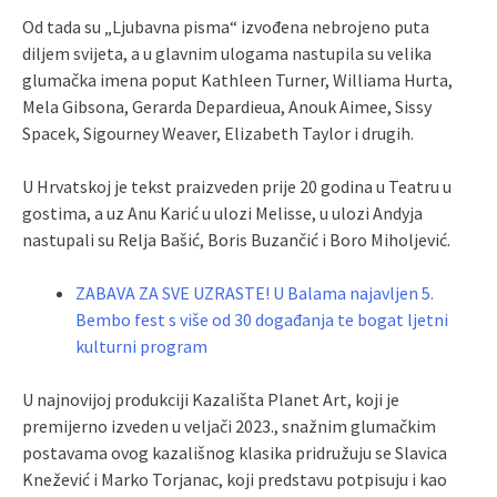
Od tada su „Ljubavna pisma“ izvođena nebrojeno puta
diljem svijeta, a u glavnim ulogama nastupila su velika
glumačka imena poput Kathleen Turner, Williama Hurta,
Mela Gibsona, Gerarda Depardieua, Anouk Aimee, Sissy
Spacek, Sigourney Weaver, Elizabeth Taylor i drugih.
U Hrvatskoj je tekst praizveden prije 20 godina u Teatru u
gostima, a uz Anu Karić u ulozi Melisse, u ulozi Andyja
nastupali su Relja Bašić, Boris Buzančić i Boro Miholjević.
ZABAVA ZA SVE UZRASTE! U Balama najavljen 5.
Bembo fest s više od 30 događanja te bogat ljetni
kulturni program
U najnovijoj produkciji Kazališta Planet Art, koji je
premijerno izveden u veljači 2023., snažnim glumačkim
postavama ovog kazališnog klasika pridružuju se Slavica
Knežević i Marko Torjanac, koji predstavu potpisuju i kao