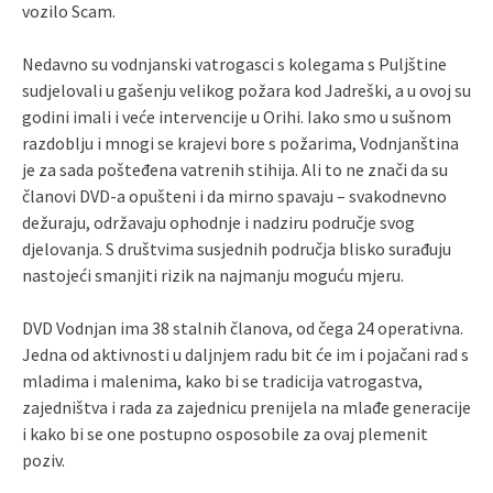
vozilo Scam.
Nedavno su vodnjanski vatrogasci s kolegama s Puljštine
sudjelovali u gašenju velikog požara kod Jadreški, a u ovoj su
godini imali i veće intervencije u Orihi. Iako smo u sušnom
razdoblju i mnogi se krajevi bore s požarima, Vodnjanština
je za sada pošteđena vatrenih stihija. Ali to ne znači da su
članovi DVD-a opušteni i da mirno spavaju – svakodnevno
dežuraju, održavaju ophodnje i nadziru područje svog
djelovanja. S društvima susjednih područja blisko surađuju
nastojeći smanjiti rizik na najmanju moguću mjeru.
DVD Vodnjan ima 38 stalnih članova, od čega 24 operativna.
Jedna od aktivnosti u daljnjem radu bit će im i pojačani rad s
mladima i malenima, kako bi se tradicija vatrogastva,
zajedništva i rada za zajednicu prenijela na mlađe generacije
i kako bi se one postupno osposobile za ovaj plemenit
poziv.