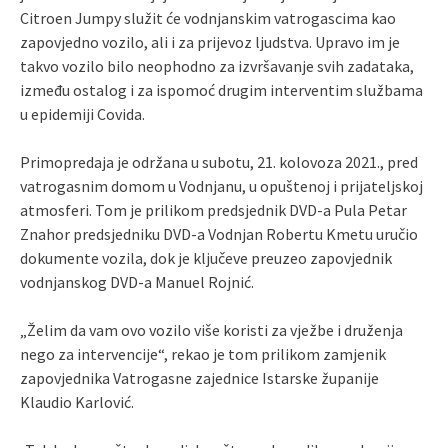
Citroen Jumpy služit će vodnjanskim vatrogascima kao
zapovjedno vozilo, ali i za prijevoz ljudstva. Upravo im je
takvo vozilo bilo neophodno za izvršavanje svih zadataka,
između ostalog i za ispomoć drugim interventim službama
u epidemiji Covida.
Primopredaja je održana u subotu, 21. kolovoza 2021., pred
vatrogasnim domom u Vodnjanu, u opuštenoj i prijateljskoj
atmosferi. Tom je prilikom predsjednik DVD-a Pula Petar
Znahor predsjedniku DVD-a Vodnjan Robertu Kmetu uručio
dokumente vozila, dok je ključeve preuzeo zapovjednik
vodnjanskog DVD-a Manuel Rojnić.
„Želim da vam ovo vozilo više koristi za vježbe i druženja
nego za intervencije“, rekao je tom prilikom zamjenik
zapovjednika Vatrogasne zajednice Istarske županije
Klaudio Karlović.