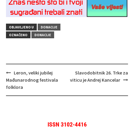
OBJAVLJENO U
DONACIJE
OZNAČENO
DONACIJE
Navigacija
Leron, veliki jubilej
Slavodobitnik 26. Trke za
objava
Mađunarodnog festivala
viticu je Andrej Kancelar
folklora
ISSN 3102-4416