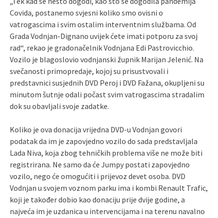
„Tek kad se nešto dogodi, kao što se dogodila pandemija
Covida, postanemo svjesni koliko smo ovisni o
vatrogascima i svim ostalim interventnim službama. Od
Grada Vodnjan-Dignano uvijek ćete imati potporu za svoj
rad“, rekao je gradonačelnik Vodnjana Edi Pastrovicchio.
Vozilo je blagoslovio vodnjanski župnik Marijan Jelenić. Na
svečanosti primopredaje, kojoj su prisustvovali i
predstavnici susjednih DVD Peroj i DVD Fažana, okupljeni su
minutom šutnje odali počast svim vatrogascima stradalim
dok su obavljali svoje zadatke.
Koliko je ova donacija vrijedna DVD-u Vodnjan govori
podatak da im je zapovjedno vozilo do sada predstavljala
Lada Niva, koja zbog tehničkih problema više ne može biti
registrirana. Ne samo da će Jumpy postati zapovjedno
vozilo, nego će omogućiti i prijevoz devet osoba. DVD
Vodnjan u svojem voznom parku ima i kombi Renault Trafic,
koji je također dobio kao donaciju prije dvije godine, a
najveća im je uzdanica u intervencijama i na terenu navalno