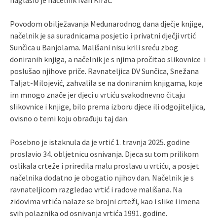
Povodom obilježavanja Međunarodnog dana dječje knjige,
načelnik je sa suradnicama posjetio i privatni dječji vrtić
Sunčica u Banjolama. Mališani nisu krili sreću zbog
doniranih knjiga, a načelnik je s njima pročitao slikovnice i
poslušao njihove priče. Ravnateljica DV Sunčica, Snežana
Taljat-Milojević, zahvalila se na doniranim knjigama, koje
im mnogo znače jer djeci u vrtiću svakodnevno čitaju
slikovnice i knjige, bilo prema izboru djece ili odgojiteljica,
ovisno o temi koju obrađuju taj dan.
Posebno je istaknula da je vrtić 1. travnja 2025. godine
proslavio 34. obljetnicu osnivanja. Djeca su tom prilikom
oslikala crteže i priredila malu proslavu u vrtiću, a posjet
načelnika dodatno je obogatio njihov dan. Načelnik je s
ravnateljicom razgledao vrtić i radove mališana. Na
zidovima vrtića nalaze se brojni crteži, kao i slike i imena
svih polaznika od osnivanja vrtića 1991. godine.