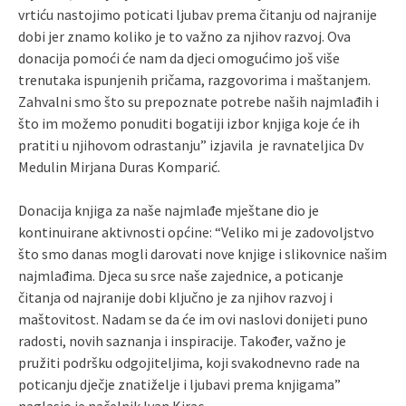
vrtiću nastojimo poticati ljubav prema čitanju od najranije
dobi jer znamo koliko je to važno za njihov razvoj. Ova
donacija pomoći će nam da djeci omogućimo još više
trenutaka ispunjenih pričama, razgovorima i maštanjem.
Zahvalni smo što su prepoznate potrebe naših najmlađih i
što im možemo ponuditi bogatiji izbor knjiga koje će ih
pratiti u njihovom odrastanju” izjavila je ravnateljica Dv
Medulin Mirjana Duras Komparić.
Donacija knjiga za naše najmlađe mještane dio je
kontinuirane aktivnosti općine: “Veliko mi je zadovoljstvo
što smo danas mogli darovati nove knjige i slikovnice našim
najmlađima. Djeca su srce naše zajednice, a poticanje
čitanja od najranije dobi ključno je za njihov razvoj i
maštovitost. Nadam se da će im ovi naslovi donijeti puno
radosti, novih saznanja i inspiracije. Također, važno je
pružiti podršku odgojiteljima, koji svakodnevno rade na
poticanju dječje znatiželje i ljubavi prema knjigama”
naglasio je načelnik Ivan Kirac.