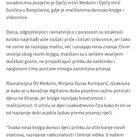
suradnicima posjetio je Dječji vrtići Medulin i Dječji vrtić
Sunčica u Banjolama, gdje je mališanima darovao knjige i
slikovnice.
Djeca, odgojiteljice i ravnateljica s ponosom su istaknuli
koliko najmlađi vole slušati priče i listati slikovnice, jer tako
ne samo da razvijaju maštu, već i usvajaju nova znanja. Osim
veselja zbog novih knjiga, mališani su s velikim veseljem
dočekali goste, ne propuštajući priliku da načelniku i
njegovom timu postave mnoga zanimljiva pitanja.
Ravnateljica DV Medulin, Mirjana Duras Komparić, istaknula
je kako je u današnje digitalno doba posebno važno poticati
djecu na čitanje, jer knjige razvijaju kreativnost i
maštovitost. U vrtiću se djeci svakodnevno čita kako bi im se
od najranije dobi usadila ljubav prema pisanoj riječi.
“Svaka nova knjiga donosi djeci priliku za otkrivanje novih
svjetova, razvijanje radoznalosti i širenje vidika. U našem