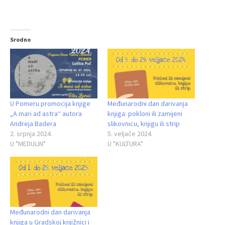
Srodno
U Pomeru promocija knjige
Međunarodni dan darivanja
„A mari ad astra“ autora
knjiga: pokloni ili zamijeni
Andreja Badera
slikovnicu, knjigu ili strip
2. srpnja 2024.
5. veljače 2024.
U "MEDULIN"
U "KULTURA"
Međunarodni dan darivanja
knjiga u Gradskoj knjižnici i