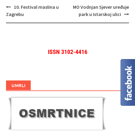
Navigacija
10. Festival maslina u
MO Vodnjan Sjever uređuje
objava
Zagrebu
park u Istarskoj ulici
ISSN 3102-4416
UMRLI