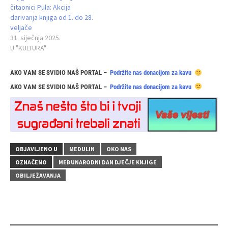
čitaonici Pula: Akcija
darivanja knjiga od 1. do 28.
veljače
31. siječnja 2025.
U "KULTURA"
AKO VAM SE SVIDIO NAŠ PORTAL –
Podržite nas donacijom za kavu
AKO VAM SE SVIDIO NAŠ PORTAL –
Podržite nas donacijom za kavu
OBJAVLJENO U
MEDULIN
OKO NAS
OZNAČENO
MEĐUNARODNI DAN DJEČJE KNJIGE
OBILJEŽAVANJA