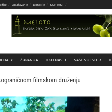
ržite
Oglašavanje
Donacije
KONTAKT
JEDA
ŽUPANIJA
OKO NAS
VAŠE VIJESTI
D
ekograničnom filmskom druženju