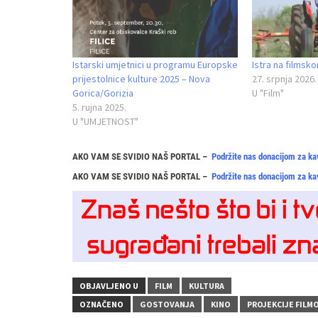
Istarski umjetnici u programu Europske
Istra na filmsk
prijestolnice kulture 2025 – Nova
27. srpnja 2026.
Gorica/Gorizia
U "Film"
5. rujna 2025.
U "UMJETNOST"
AKO VAM SE SVIDIO NAŠ PORTAL –
Podržite nas donacijom za ka
AKO VAM SE SVIDIO NAŠ PORTAL –
Podržite nas donacijom za ka
OBJAVLJENO U
FILM
KULTURA
OZNAČENO
GOSTOVANJA
KINO
PROJEKCIJE FILM