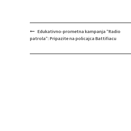
Navigacija
Edukativno-prometna kampanja ”Radio
objava
patrola”: Pripazite na policajca Battifiacu