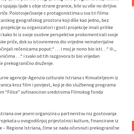
spajaju ljude s obje strane granice, bile su više no dirljive.
iče. Poistovjećivanje s protagonistima u sva tri filma
istarskog geografskog prostora koji diše kao jedno, bez
rojekcije su organizatori i gosti projekcije imali prilike
ali kako bi iz svoje osobne perspektive prokomentirali svoje
ske priče, dok su istovremeno dio vrijedne nematerijalne
činjali rečenicama poput:“ … i moj je nono bio isti…“ ili „
nonićima …“ i svaki od tih razgovora bi bio vrijedan
će prekogranično druženje.
turne agencije-Agenzia culturale Istriana s Kinoateljeom iz
nica kroz film i povijest, koji je dio službenog programa
ilm “Filice” sufinanciran sredstvima Filmskog fonda
striana ove jeseni organizira u partnerstvu niz gostovanja
ojekata u ovogodišnjoj prijestolnici kulture, financirane iz
e – Regione Istriana, čime se nada očvrsnuti prekogranične