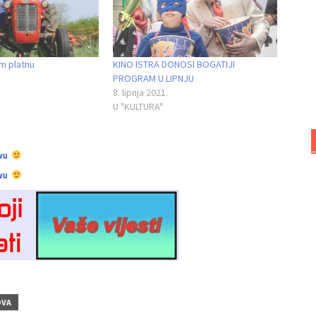
om platnu
KINO ISTRA DONOSI BOGATIJI
PROGRAM U LIPNJU
8. lipnja 2021.
U "KULTURA"
vu
vu
OVA