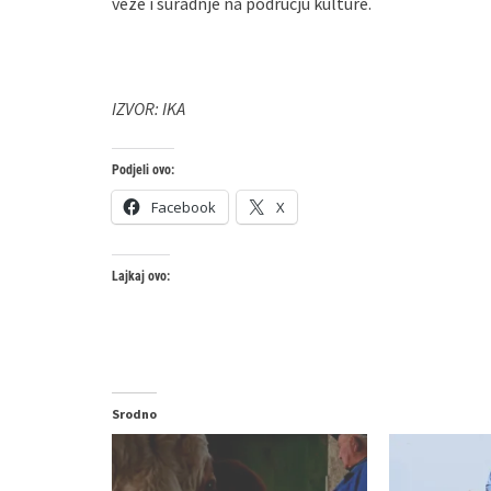
veze i suradnje na području kulture.
IZVOR: IKA
Podjeli ovo:
Facebook
X
Lajkaj ovo:
Srodno