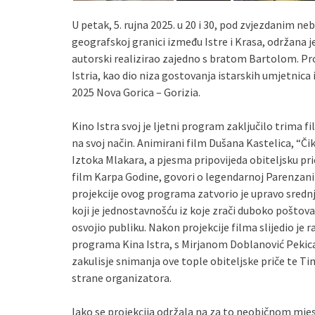
U petak, 5. rujna 2025. u 20 i 30, pod zvjezdanim n
geografskoj granici između Istre i Krasa, održana je 
autorski realizirao zajedno s bratom Bartolom. Pr
Istria, kao dio niza gostovanja istarskih umjetnica
2025 Nova Gorica – Gorizia.
Kino Istra svoj je ljetni program zaključilo trima 
na svoj način. Animirani film Dušana Kastelica, “Č
Iztoka Mlakara, a pjesma pripovijeda obiteljsku pri
film Karpa Godine, govori o legendarnoj Parenzani i
projekcije ovog programa zatvorio je upravo sred
koji je jednostavnošću iz koje zrači duboko poštovan
osvojio publiku. Nakon projekcije filma slijedio je 
programa Kina Istra, s Mirjanom Doblanović Pekica, 
zakulisje snimanja ove tople obiteljske priče te Ti
strane organizatora.
Iako se projekcija održala na za to neobičnom mjes