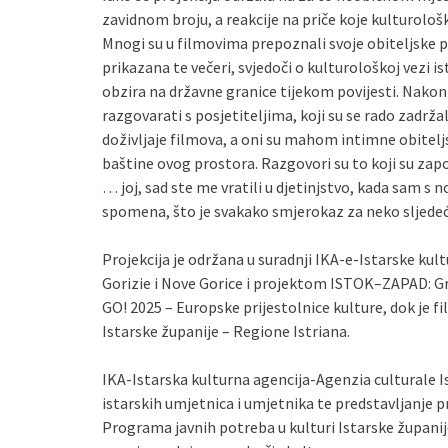
zavidnom broju, a reakcije na priče koje kulturološki 
Mnogi su u filmovima prepoznali svoje obiteljske pr
prikazana te večeri, svjedoči o kulturološkoj vezi 
obzira na državne granice tijekom povijesti. Nakon p
razgovarati s posjetiteljima, koji su se rado zadrž
doživljaje filmova, a oni su mahom intimne obitelj
baštine ovog prostora. Razgovori su to koji su zapo
… joj, sad ste me vratili u djetinjstvo, kada sam s 
spomena, što je svakako smjerokaz za neko sljede
Projekcija je održana u suradnji IKA-e-Istarske kul
Gorizie i Nove Gorice i projektom ISTOK–ZAPAD: Gra
GO! 2025 – Europske prijestolnice kulture, dok je f
Istarske županije – Regione Istriana.
IKA-Istarska kulturna agencija-Agenzia culturale I
istarskih umjetnica i umjetnika te predstavljanje pr
Programa javnih potreba u kulturi Istarske županij