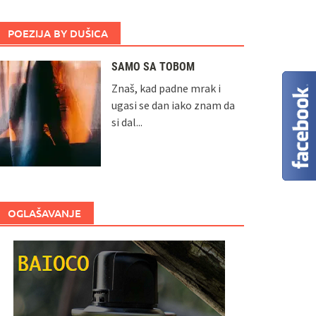
POEZIJA BY DUŠICA
SAMO SA TOBOM
Znaš, kad padne mrak i
ugasi se dan iako znam da
si dal...
OGLAŠAVANJE