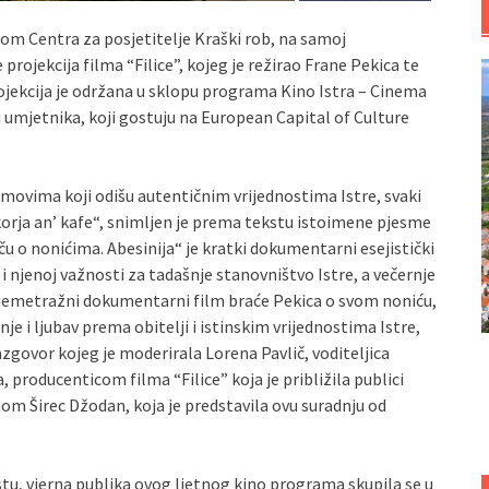
ebom Centra za posjetitelje Kraški rob, na samoj
projekcija filma “Filice”, kojeg je režirao Frane Pekica te
ojekcija je održana u sklopu programa Kino Istra – Cinema
 i umjetnika, koji gostuju na European Capital of Culture
filmovima koji odišu autentičnim vrijednostima Istre, svaki
ikorja an’ kafe“, snimljen je prema tekstu istoimene pjesme
ču o nonićima. Abesinija“ je kratki dokumentarni esejistički
 njenoj važnosti za tadašnje stanovništvo Istre, a večernje
njemetražni dokumentarni film braće Pekica o svom noniću,
je i ljubav prema obitelji i istinskim vrijednostima Istre,
razgovor kojeg je moderirala Lorena Pavlič, voditeljica
producenticom filma “Filice” koja je približila publici
nom Širec Džodan, koja je predstavila ovu suradnju od
tu, vjerna publika ovog ljetnog kino programa skupila se u