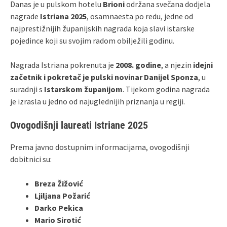
Danas je u pulskom hotelu
Brioni
održana svečana dodjela
nagrade
Istriana 2025
, osamnaesta po redu, jedne od
najprestižnijih županijskih nagrada koja slavi istarske
pojedince koji su svojim radom obilježili godinu.
Nagrada Istriana pokrenuta je
2008. godine
, a njezin
idejni
začetnik i pokretač je pulski novinar Danijel Sponza
, u
suradnji s
Istarskom županijom
. Tijekom godina nagrada
je izrasla u jedno od najuglednijih priznanja u regiji.
Ovogodišnji laureati Istriane 2025
Prema javno dostupnim informacijama, ovogodišnji
dobitnici su:
Breza Žižović
Ljiljana Požarić
Darko Pekica
Mario Sirotić