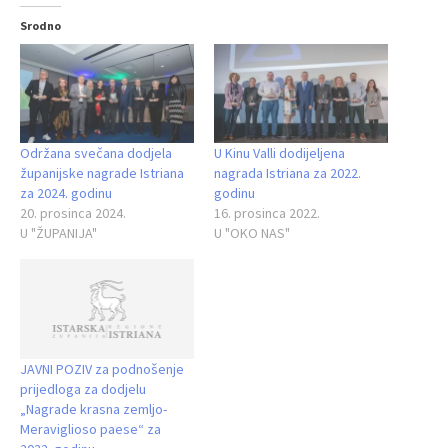
Srodno
Održana svečana dodjela
U Kinu Valli dodijeljena
županijske nagrade Istriana
nagrada Istriana za 2022.
za 2024. godinu
godinu
20. prosinca 2024.
16. prosinca 2022.
U "ŽUPANIJA"
U "OKO NAS"
JAVNI POZIV za podnošenje
prijedloga za dodjelu
„Nagrade krasna zemljo-
Meraviglioso paese“ za