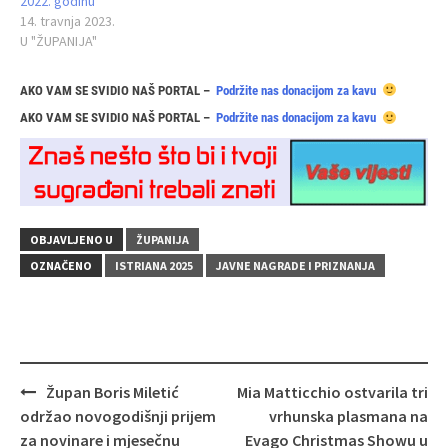
2022. godinu
14. travnja 2023.
U "ŽUPANIJA"
AKO VAM SE SVIDIO NAŠ PORTAL –
Podržite nas donacijom za kavu
AKO VAM SE SVIDIO NAŠ PORTAL –
Podržite nas donacijom za kavu
OBJAVLJENO U
ŽUPANIJA
OZNAČENO
ISTRIANA 2025
JAVNE NAGRADE I PRIZNANJA
Navigacija
Župan Boris Miletić
Mia Matticchio ostvarila tri
objava
održao novogodišnji prijem
vrhunska plasmana na
za novinare i mjesečnu
Evago Christmas Showu u