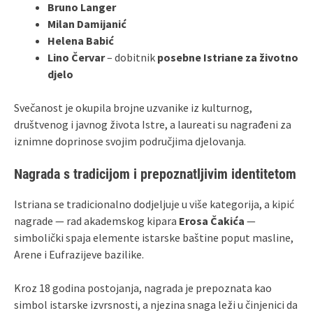
Bruno Langer
Milan Damijanić
Helena Babić
Lino Červar
– dobitnik
posebne Istriane za životno
djelo
Svečanost je okupila brojne uzvanike iz kulturnog,
društvenog i javnog života Istre, a laureati su nagrađeni za
iznimne doprinose svojim područjima djelovanja.
Nagrada s tradicijom i prepoznatljivim identitetom
Istriana se tradicionalno dodjeljuje u više kategorija, a kipić
nagrade — rad akademskog kipara
Erosa Čakića
—
simbolički spaja elemente istarske baštine poput masline,
Arene i Eufrazijeve bazilike.
Kroz 18 godina postojanja, nagrada je prepoznata kao
simbol istarske izvrsnosti, a njezina snaga leži u činjenici da