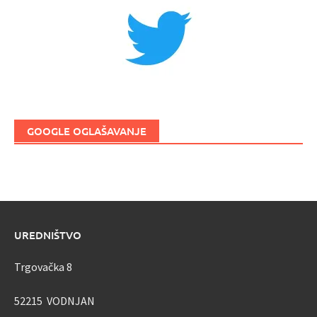
GOOGLE OGLAŠAVANJE
UREDNIŠTVO
Trgovačka 8
52215 VODNJAN