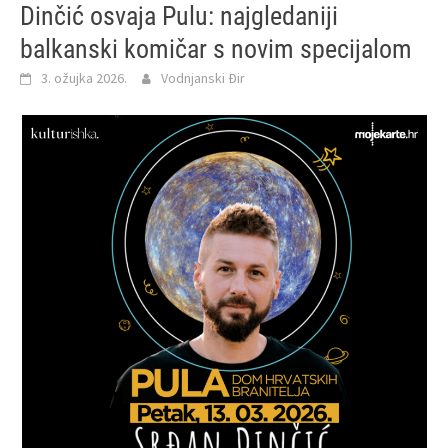
Dinčić osvaja Pulu: najgledaniji
balkanski komičar s novim specijalom
3. ožujka 2026.
Vodnjanski Đir