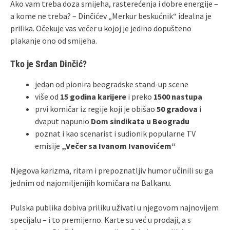
Ako vam treba doza smijeha, rasterećenja i dobre energije –
a kome ne treba? – Dinčićev „Merkur beskućnik“ idealna je
prilika. Očekuje vas večer u kojoj je jedino dopušteno
plakanje ono od smijeha.
Tko je Srđan Dinčić?
jedan od pionira beogradske stand‑up scene
više od
15 godina karijere
i preko
1500 nastupa
prvi komičar iz regije koji je obišao
50 gradova
i
dvaput napunio
Dom sindikata u Beogradu
poznat i kao scenarist i sudionik popularne TV
emisije
„Večer sa Ivanom Ivanovićem“
Njegova karizma, ritam i prepoznatljiv humor učinili su ga
jednim od najomiljenijih komičara na Balkanu.
Pulska publika dobiva priliku uživati u njegovom najnovijem
specijalu – i to premijerno. Karte su već u prodaji, a s