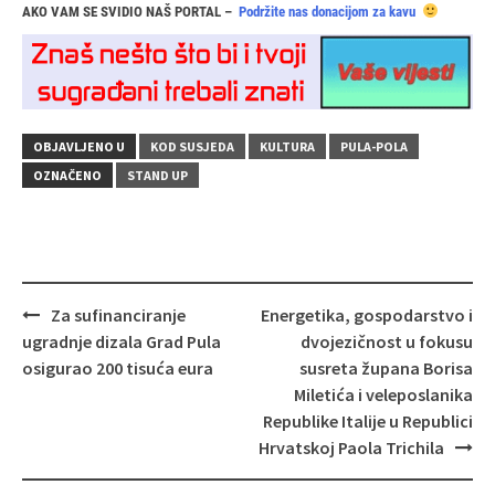
AKO VAM SE SVIDIO NAŠ PORTAL –
Podržite nas donacijom za kavu
OBJAVLJENO U
KOD SUSJEDA
KULTURA
PULA-POLA
OZNAČENO
STAND UP
Navigacija
Za sufinanciranje
Energetika, gospodarstvo i
objava
ugradnje dizala Grad Pula
dvojezičnost u fokusu
osigurao 200 tisuća eura
susreta župana Borisa
Miletića i veleposlanika
Republike Italije u Republici
Hrvatskoj Paola Trichila