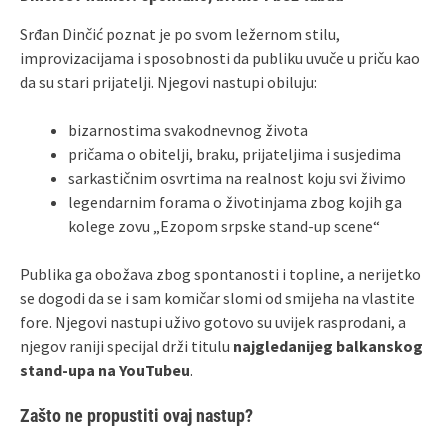
Srđan Dinčić poznat je po svom ležernom stilu,
improvizacijama i sposobnosti da publiku uvuče u priču kao
da su stari prijatelji. Njegovi nastupi obiluju:
bizarnostima svakodnevnog života
pričama o obitelji, braku, prijateljima i susjedima
sarkastičnim osvrtima na realnost koju svi živimo
legendarnim forama o životinjama zbog kojih ga
kolege zovu „Ezopom srpske stand‑up scene“
Publika ga obožava zbog spontanosti i topline, a nerijetko
se dogodi da se i sam komičar slomi od smijeha na vlastite
fore. Njegovi nastupi uživo gotovo su uvijek rasprodani, a
njegov raniji specijal drži titulu
najgledanijeg balkanskog
stand‑upa na YouTubeu
.
Zašto ne propustiti ovaj nastup?