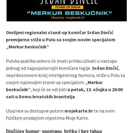
Omiljeni regionalni stand‑up komičar Srđan Dinčić
premijerno stiže u Pulu sa svojim novim specijalom
„Merkur beskućnik“
Pulska publika uskoro će imati priliku uživati u nastupu
jednog od najpopularnijih komičara regije.
Srđan Dinčić
,
neprikosnoveni kralj inteligentnog humora, stiže u Pulu sa
svojim najnovijim stand‑up specijalom
„Merkur
beskućnik“
, koji će se održati
u petak, 13. ožujka u 20:00
sati u Domu hrvatskih branitelja
.
Ulaznice su dostupne putem
mojekarte.hr
te na svim
fizičkim prodajnim mjestima Moje Karte.
Dinčićev humor: spontano, britko i bez tabua