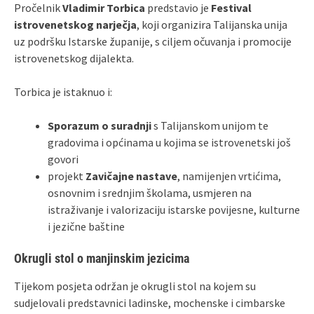
Pročelnik
Vladimir Torbica
predstavio je
Festival
istrovenetskog narječja
, koji organizira Talijanska unija
uz podršku Istarske županije, s ciljem očuvanja i promocije
istrovenetskog dijalekta.
Torbica je istaknuo i:
Sporazum o suradnji
s Talijanskom unijom te
gradovima i općinama u kojima se istrovenetski još
govori
projekt
Zavičajne nastave
, namijenjen vrtićima,
osnovnim i srednjim školama, usmjeren na
istraživanje i valorizaciju istarske povijesne, kulturne
i jezične baštine
Okrugli stol o manjinskim jezicima
Tijekom posjeta održan je okrugli stol na kojem su
sudjelovali predstavnici ladinske, mochenske i cimbarske