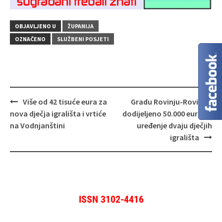
OBJAVLJENO U
ŽUPANIJA
OZNAČENO
SLUŽBENI POSJETI
Navigacija
Više od 42 tisuće eura za
Gradu Rovinju-Rovigno
objava
nova dječja igrališta i vrtiće
dodijeljeno 50.000 eura za
na Vodnjanštini
uređenje dvaju dječjih
igrališta
ISSN 3102-4416