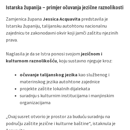
Istarska županija – primjer očuvanja jezične raznolikosti
Zamjenica župana
Jessica Acquavita
predstavila je
Istarsku županiju, talijansku autohtonu nacionalnu
zajednicu te zakonodavni okvir koji jamči zaštitu njezinih
prava.
Naglasila je da se Istra ponosi svojom
jezičnom i
kulturnom raznolikošću
, koju sustavno njeguje kroz:
očuvanje talijanskog jezika
kao službenog i
materinskog jezika autohtone zajednice
projekte zaštite lokalnih dijalekata
suradnju s kulturnim institucijama i manjinskim
organizacijama
„Ovaj susret otvorio je prostor za buduću suradnju na
području zaštite jezične i kulturne baštine“, istaknula je