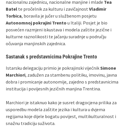
nacionalnu zajednicu, nacionalne manjine i mlade
Tea
Batel
te pročelnik za kulturu i zavičajnost
Vladimir
Torbica
, boravila je jučer u službenom posjetu
Autonomnoj pokrajini Trento
u Italiji. Posjet je bio
posvećen razmjeni iskustava i modela zaštite jezične i
kulturne raznolikosti te jačanju suradnje u području
očuvanja manjinskih zajednica.
Sastanak s predstavnicima Pokrajine Trento
Istarsku delegaciju primio je pokrajinski vijećnik
Simone
Marchiori
, zadužen za stambenu politiku, imovinu, javna
dobra i promicanje autonomije, zajedno s predstavnicima
institucija i povijesnih jezičnih manjina Trentina.
Marchiori je istaknuo kako je susret dragocjena prilika za
usporedbu modela zaštite jezika i kultura u dvjema
regijama koje dijele bogatu povijest, multikulturalnost i
snažnu tradiciju suživota.