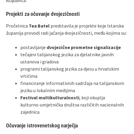
Acquavita.
Projekti za očuvanje dvojezičnosti
Pročelnica
Tea Batel
predstavila je projekte koje Istarska
županija provodi radi jačanja dvojezičnosti, među kojima su:
postavljanje
dvojezične prometne signalizacije
tečajevi talijanskog jezika za djelatnike javnih
ustanova i gradova
programi talijanskog jezika za djecu u hrvatskim
vrtićima
financiranje informativnih sadržaja na talijanskom
jeziku u lokalnim medijima
Festival multikulturalnosti
, koji okuplja
kulturno‑umjetnička društva različitih nacionalnih
zajednica
Očuvanje istrovenetskog narječja