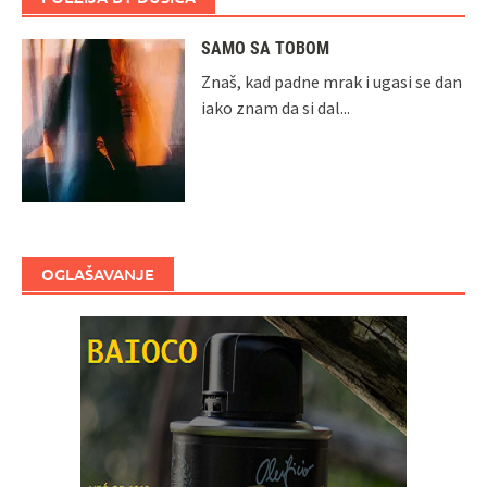
SAMO SA TOBOM
Znaš, kad padne mrak i ugasi se dan
iako znam da si dal...
OGLAŠAVANJE