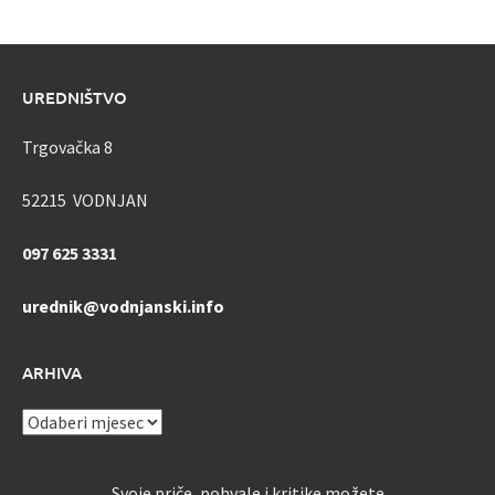
UREDNIŠTVO
Trgovačka 8
52215 VODNJAN
097 625 3331
urednik@vodnjanski.info
ARHIVA
ARHIVA
Svoje priče, pohvale i kritike možete