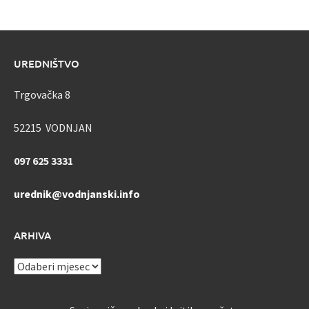
UREDNIŠTVO
Trgovačka 8
52215 VODNJAN
097 625 3331
urednik@vodnjanski.info
ARHIVA
ARHIVA