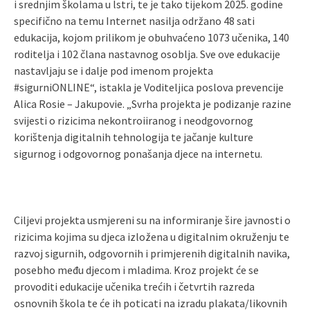
i srednjim školama u lstri, te je tako tijekom 2025. godine
specifično na temu Internet nasilja održano 48 sati
edukacija, kojom prilikom je obuhvaćeno 1073 učenika, 140
roditelja i 102 člana nastavnog osoblja. Sve ove edukacije
nastavljaju se i dalje pod imenom projekta
#sigurniONLINE“, istakla je Voditeljica poslova prevencije
Alica Rosie – Jakupovie. „Svrha projekta je podizanje razine
svijesti o rizicima nekontroiiranog i neodgovornog
korištenja digitalnih tehnologija te jačanje kulture
sigurnog i odgovornog ponašanja djece na internetu.
Ciljevi projekta usmjereni su na informiranje šire javnosti o
rizicima kojima su djeca izložena u digitalnim okruženju te
razvoj sigurnih, odgovornih i primjerenih digitalnih navika,
posebho među djecom i mladima. Kroz projekt će se
provoditi edukacije učenika trećih i četvrtih razreda
osnovnih škola te će ih poticati na izradu plakata/likovnih