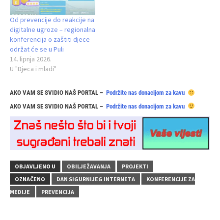
Od prevencije do reakcije na
digitalne ugroze – regionalna
konferencija o zaštiti djece
održat će se u Puli
14. lipnja 2026.
U "Djeca i mladi"
AKO VAM SE SVIDIO NAŠ PORTAL –
Podržite nas donacijom za kavu
AKO VAM SE SVIDIO NAŠ PORTAL –
Podržite nas donacijom za kavu
OBJAVLJENO U
OBILJEŽAVANJA
PROJEKTI
OZNAČENO
DAN SIGURNIJEG INTERNETA
KONFERENCIJE ZA
MEDIJE
PREVENCIJA