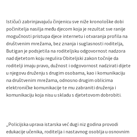
lstičući zabrinjavajuću činjenicu sve niže kronološke dobi
počinitelja nasilja među djecom koja je rezultat sve ranije
mogučnosti pristupa djece internetu i otvaranja profila na
društvenim mrežama, bez znanja i suglasnosti roditelja,
Butigan je podsjetila na roditeljsku odgovornost nadzora
nad djetetom koju regulira Obiteljski zakon točnije da
roditelji imaju pravo, dužnost i odgovornost nadzirati dijete
u njegovu druženju s drugim osobama, kao i komunikaciju
na društvenim mrežama, odnosno drugim oblicima
elektroničke komunikacije te mu zabraniti druženja i
komunikaciju koja nisu u skladu s djetetovom dobrobiti.
„Policijska uprava istarska već dugi niz godina provodi
edukacije učenika, roditelja i nastavnog osoblja u osnovnim