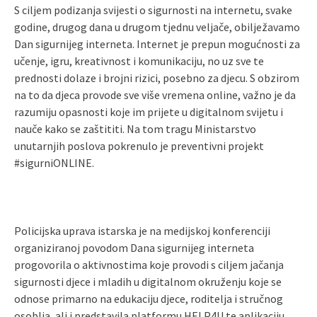
S ciljem podizanja svijesti o sigurnosti na internetu, svake
godine, drugog dana u drugom tjednu veljače, obilježavamo
Dan sigurnijeg interneta. Internet je prepun mogućnosti za
učenje, igru, kreativnost i komunikaciju, no uz sve te
prednosti dolaze i brojni rizici, posebno za djecu. S obzirom
na to da djeca provode sve više vremena online, važno je da
razumiju opasnosti koje im prijete u digitalnom svijetu i
nauče kako se zaštititi. Na tom tragu Ministarstvo
unutarnjih poslova pokrenulo je preventivni projekt
#sigurniONLINE.
Policijska uprava istarska je na medijskoj konferenciji
organiziranoj povodom Dana sigurnijeg interneta
progovorila o aktivnostima koje provodi s ciljem jačanja
sigurnosti djece i mladih u digitalnom okruženju koje se
odnose primarno na edukaciju djece, roditelja i stručnog
osoblja, ali i predstavila platformu HELP4U te aplikaciju