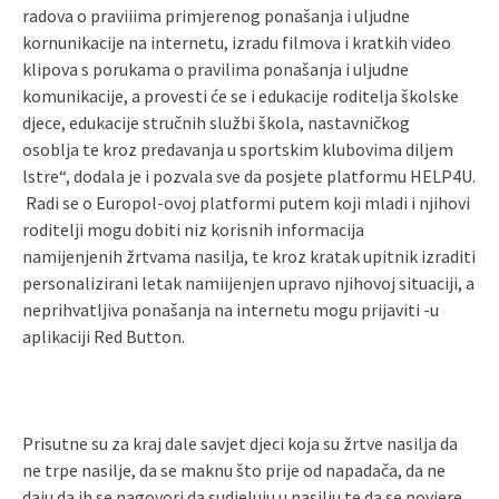
radova o praviiima primjerenog ponašanja i uljudne
kornunikacije na internetu, izradu filmova i kratkih video
klipova s porukama o pravilima ponašanja i uljudne
komunikacije, a provesti će se i edukacije roditelja školske
djece, edukacije stručnih službi škola, nastavničkog
osoblja te kroz predavanja u sportskim klubovima diljem
lstre“, dodala je i pozvala sve da posjete platformu HELP4U.
Radi se o Europol-ovoj platformi putem koji mladi i njihovi
roditelji mogu dobiti niz korisnih informacija
namijenjenih žrtvama nasilja, te kroz kratak upitnik izraditi
personalizirani letak namiijenjen upravo njihovoj situaciji, a
neprihvatljiva ponašanja na internetu mogu prijaviti -u
aplikaciji Red Button.
Prisutne su za kraj dale savjet djeci koja su žrtve nasilja da
ne trpe nasilje, da se maknu što prije od napadača, da ne
daju da ih se nagovori da sudjeluju u nasilju te da se povjere