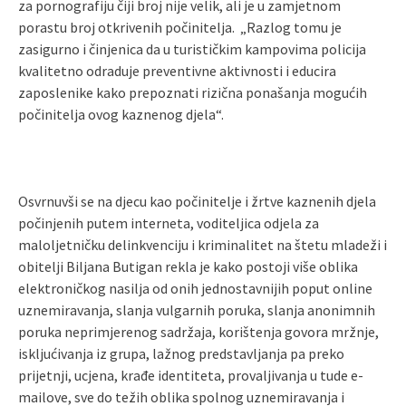
za pornografiju čiji broj nije velik, ali je u zamjetnom
porastu broj otkrivenih počinitelja. „Razlog tomu je
zasigurno i činjenica da u turističkim kampovima policija
kvalitetno odraduje preventivne aktivnosti i educira
zaposlenike kako prepoznati rizična ponašanja mogućih
počinitelja ovog kaznenog djela“.
Osvrnuvši se na djecu kao počinitelje i žrtve kaznenih djela
počinjenih putem interneta, voditeljica odjela za
maloljetničku delinkvenciju i kriminalitet na štetu mladeži i
obitelji Biljana Butigan rekla je kako postoji više oblika
elektroničkog nasilja od onih jednostavnijih poput online
uznemiravanja, slanja vulgarnih poruka, slanja anonimnih
poruka neprimjerenog sadržaja, korištenja govora mržnje,
iskljućivanja iz grupa, lažnog predstavljanja pa preko
prijetnji, ucjena, krađe identiteta, provaljivanja u tude e-
mailove, sve do težih oblika spolnog uznemiravanja i