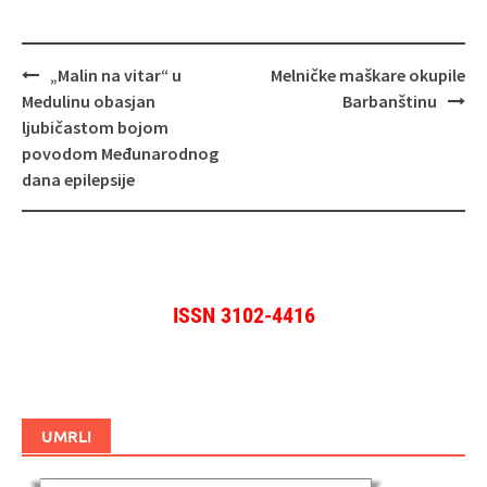
Navigacija
„Malin na vitar“ u
Melničke maškare okupile
objava
Medulinu obasjan
Barbanštinu
ljubičastom bojom
povodom Međunarodnog
dana epilepsije
ISSN 3102-4416
UMRLI