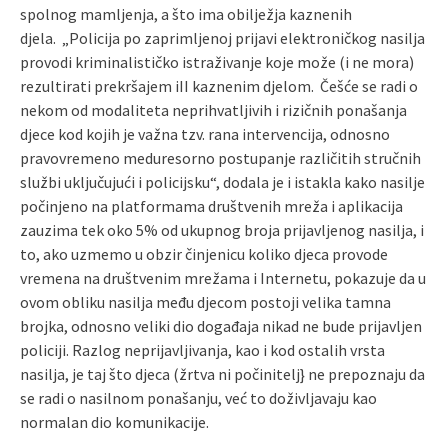
spolnog mamljenja, a što ima obilježja kaznenih
djela. „Policija po zaprimljenoj prijavi elektroničkog nasilja
provodi kriminalističko istraživanje koje može (i ne mora)
rezultirati prekršajem iII kaznenim djelom. Češće se radi o
nekom od modaliteta neprihvatljivih i rizičnih ponašanja
djece kod kojih je važna tzv. rana intervencija, odnosno
pravovremeno meduresorno postupanje različitih stručnih
službi uključujući i policijsku“, dodala je i istakla kako nasilje
počinjeno na platformama društvenih mreža i aplikacija
zauzima tek oko 5% od ukupnog broja prijavljenog nasilja, i
to, ako uzmemo u obzir činjenicu koliko djeca provode
vremena na društvenim mrežama i Internetu, pokazuje da u
ovom obliku nasilja među djecom postoji velika tamna
brojka, odnosno veliki dio događaja nikad ne bude prijavljen
policiji. Razlog neprijavljivanja, kao i kod ostalih vrsta
nasilja, je taj što djeca (žrtva ni počinitelj} ne prepoznaju da
se radi o nasilnom ponašanju, već to doživljavaju kao
normalan dio komunikacije.