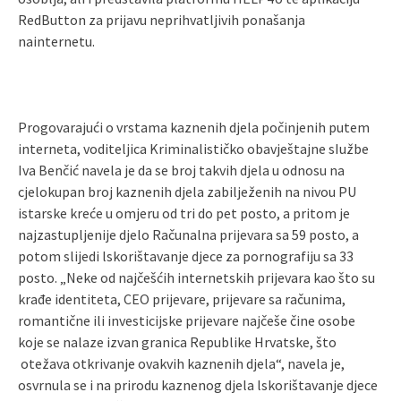
RedButton za prijavu neprihvatljivih ponašanja
nainternetu.
Progovarajući o vrstama kaznenih djela počinjenih putem
interneta, voditeljica Kriminalističko obavještajne sIužbe
Iva Benčić navela je da se broj takvih djela u odnosu na
cjelokupan broj kaznenih djela zabilježenih na nivou PU
istarske kreće u omjeru od tri do pet posto, a pritom je
najzastupljenije djelo Računalna prijevara sa 59 posto, a
potom slijedi lskorištavanje djece za pornografiju sa 33
posto. „Neke od najčešćih internetskih prijevara kao što su
krađe identiteta, CEO prijevare, prijevare sa računima,
romantične ili investicijske prijevare najčeše čine osobe
koje se nalaze izvan granica Republike Hrvatske, što
otežava otkrivanje ovakvih kaznenih djela“, navela je,
osvrnula se i na prirodu kaznenog djela lskorištavanje djece