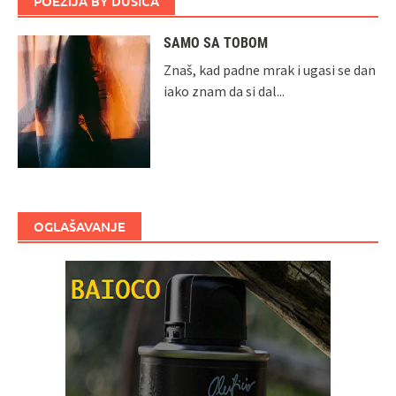
POEZIJA BY DUŠICA
SAMO SA TOBOM
Znaš, kad padne mrak i ugasi se dan
iako znam da si dal...
OGLAŠAVANJE