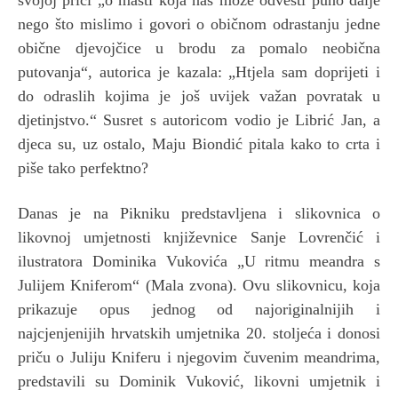
nego što mislimo i govori o običnom odrastanju jedne
obične djevojčice u brodu za pomalo neobična
putovanja“, autorica je kazala: „Htjela sam doprijeti i
do odraslih kojima je još uvijek važan povratak u
djetinjstvo.“ Susret s autoricom vodio je Librić Jan, a
djeca su, uz ostalo, Maju Biondić pitala kako to crta i
piše tako perfektno?
Danas je na Pikniku predstavljena i slikovnica o
likovnoj umjetnosti književnice Sanje Lovrenčić i
ilustratora Dominika Vukovića „U ritmu meandra s
Julijem Kniferom“ (Mala zvona). Ovu slikovnicu, koja
prikazuje opus jednog od najoriginalnijih i
najcjenjenijih hrvatskih umjetnika 20. stoljeća i donosi
priču o Juliju Kniferu i njegovim čuvenim meandrima,
predstavili su Dominik Vuković, likovni umjetnik i