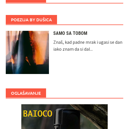
POEZIJA BY DUŠICA
SAMO SA TOBOM
Znaš, kad padne mrak i ugasi se dan
iako znam da si dal...
OGLAŠAVANJE