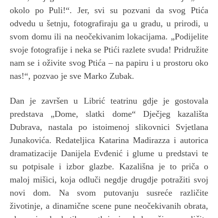
okolo po Puli!“. Jer, svi su pozvani da svog Ptića
odvedu u šetnju, fotografiraju ga u gradu, u prirodi, u
svom domu ili na neočekivanim lokacijama. „Podijelite
svoje fotografije i neka se Ptići razlete svuda! Pridružite
nam se i oživite svog Ptića – na papiru i u prostoru oko
nas!“, pozvao je sve Marko Zubak.
Dan je završen u Librić teatrinu gdje je gostovala
predstava „Dome, slatki dome“ Dječjeg kazališta
Dubrava, nastala po istoimenoj slikovnici Svjetlana
Junakovića. Redateljica Katarina Madirazza i autorica
dramatizacije Danijela Evđenić i glume u predstavi te
su potpisale i izbor glazbe. Kazališna je to priča o
maloj mišici, koja odluči negdje drugdje potražiti svoj
novi dom. Na svom putovanju susreće različite
životinje, a dinamične scene pune neočekivanih obrata,