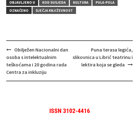
OBJAVLJENO U
KOD SUSJEDA
KULTURA
PULA-POLA
OZNAČENO
DJEČJA KNJIŽEVNOST
Navigacija
Obilježen Nacionalni dan
Puna terasa legića,
objava
osoba s intelektualnim
slikovnica u Librić teatrinu i
teškoćama i 20 godina rada
lektira koja se gleda
Centra za inkluziju
ISSN 3102-4416