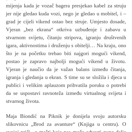
mijenja kada je vozač bagera presjekao kabel za struju
jer nije gledao kuda vozi, nego je gledao u mobitel, i –
grad je cijeli vikend ostao bez struje. Umjesto dosade,
Vjeran „bez ekrana“ otkriva uzbuđenje i zabavu u
stvarnom svijetu, čitanju stripova, igranju društvenih
igara, aktivnostima i druženju s obitelji… Na kraju, ono
što je na početku trebao biti najgori mogući vikend,
postao je zapravo najbolji mogući vikend u životu.
Vjeran je naučio da je važan balans između čitanja,
igranja i gledanja u ekran. S time su se složila i djeca u
publici i velikim aplauzom prihvatila poruku o potrebi
da se uspostavi ravnoteža između virtualnog svijeta i
stvarnog života.
Maja Biondić na Piknik je donijela svoju autorsku
slikovnicu „Brod za avanture“ (Knjiga u centru). O
svojoj priči „o mašti koja nas može odvesti puno dalje