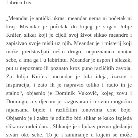
Librica Iris.
„
Meandar je antički ukras, meandar nema ni početak ni
kraj. Meandar je početak do kojeg je stigao Julije
Knifer, slikar koji je cijeli svoj život slikao meandre i
zapisivao svoje misli uz njih. Meandar je i misterij koji
može predstavljati nešto drugo, nepoznanica unutar
sebe, a ima ga i u labirintu. Meandar je uspon i silazak,
put u nepoznato ili poznato kroz puno različitih zavoja.
Za Julija Knifera meandar je bila ideja, izazov i
inspiracija, i zato ih je napravio toliko i radio ih je
stalno“, objasnio je Dominik Vuković, kojeg zovu i
Domingo, a s djecom je razgovarao i o svim mogućim
nijansama bijele i različitim tonovima crne boje.
Objasnio je i zašto je odlučio biti slikar te kako izgleda
slikarov radni dan. „Slikanje je i ljubav prema gledanju
stvari oko sebe. To je i zanimanje u kojem se može