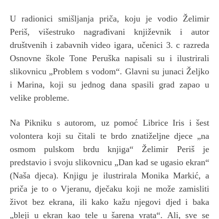
U radionici smišljanja priča, koju je vodio Želimir
Periš, višestruko nagrađivani književnik i autor
društvenih i zabavnih video igara, učenici 3. c razreda
Osnovne škole Tone Peruška napisali su i ilustrirali
slikovnicu „Problem s vodom“. Glavni su junaci Željko
i Marina, koji su jednog dana spasili grad zapao u
velike probleme.
Na Pikniku s autorom, uz pomoć Librice Iris i šest
volontera koji su čitali te brdo znatiželjne djece „na
osmom pulskom brdu knjiga“ Želimir Periš je
predstavio i svoju slikovnicu „Dan kad se ugasio ekran“
(Naša djeca). Knjigu je ilustrirala Monika Markić, a
priča je to o Vjeranu, dječaku koji ne može zamisliti
život bez ekrana, ili kako kažu njegovi djed i baka
„bleji u ekran kao tele u šarena vrata“. Ali, sve se