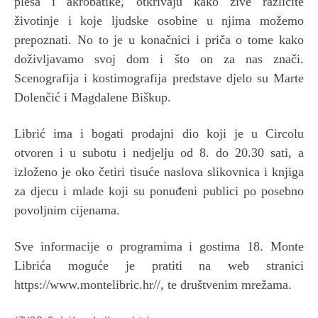
plesa i akrobatike, otkrivaju kako žive različite
životinje i koje ljudske osobine u njima možemo
prepoznati. No to je u konačnici i priča o tome kako
doživljavamo svoj dom i što on za nas znači.
Scenografija i kostimografija predstave djelo su Marte
Dolenčić i Magdalene Biškup.
Librić ima i bogati prodajni dio koji je u Circolu
otvoren i u subotu i nedjelju od 8. do 20.30 sati, a
izloženo je oko četiri tisuće naslova slikovnica i knjiga
za djecu i mlade koji su ponuđeni publici po posebno
povoljnim cijenama.
Sve informacije o programima i gostima 18. Monte
Librića moguće je pratiti na web stranici
https://www.montelibric.hr//, te društvenim mrežama.