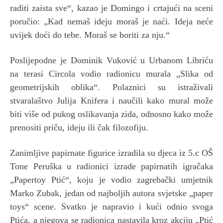
raditi zaista sve“, kazao je Domingo i crtajući na sceni
poručio: „Kad nemaš ideju moraš je naći. Ideja neće
uvijek doći do tebe. Moraš se boriti za nju.“
Poslijepodne je Dominik Vuković u Urbanom Libriću
na terasi Circola vodio radionicu murala „Slika od
geometrijskih oblika“. Polaznici su istraživali
stvaralaštvo Julija Knifera i naučili kako mural može
biti više od pukog oslikavanja zida, odnosno kako može
prenositi priču, ideju ili čak filozofiju.
Zanimljive papirnate figurice izradila su djeca iz 5.c OŠ
Tone Peruška u radionici izrade papirnatih igračaka
„Papertoy Ptić“, koju je vodio zagrebački umjetnik
Marko Zubak, jedan od najboljih autora svjetske „paper
toys“ scene. Svatko je napravio i kući odnio svoga
Ptića, a njegova se radionica nastavila kroz akciju „Ptić