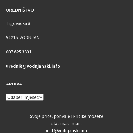
UREDNIŠTVO
Trgovačka 8
52215 VODNJAN
097 625 3331
urednik@vodnjanski.info
ARHIVA
ARHIVA
Svoje priče, pohvale i kritike možete
slati na e-mail:
post@vodnjanski.info