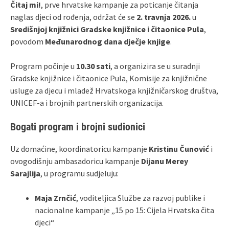
Čitaj mi!
, prve hrvatske kampanje za poticanje čitanja
naglas djeci od rođenja, održat će se
2. travnja 2026.
u
Središnjoj knjižnici Gradske knjižnice i čitaonice Pula
,
povodom
Međunarodnog dana dječje knjige
.
Program počinje u
10.30 sati
, a organizira se u suradnji
Gradske knjižnice i čitaonice Pula, Komisije za knjižnične
usluge za djecu i mladež Hrvatskoga knjižničarskog društva,
UNICEF-a i brojnih partnerskih organizacija.
Bogati program i brojni sudionici
Uz domaćine, koordinatoricu kampanje
Kristinu Čunović
i
ovogodišnju ambasadoricu kampanje
Dijanu Merey
Sarajlija
, u programu sudjeluju:
Maja Zrnčić
, voditeljica Službe za razvoj publike i
nacionalne kampanje „15 po 15: Cijela Hrvatska čita
djeci“