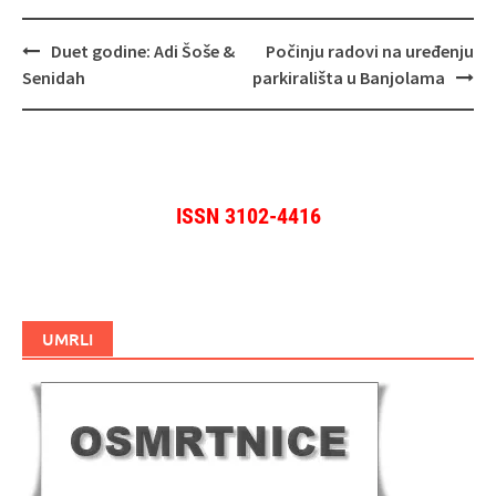
Navigacija
Duet godine: Adi Šoše &
Počinju radovi na uređenju
objava
Senidah
parkirališta u Banjolama
ISSN 3102-4416
UMRLI