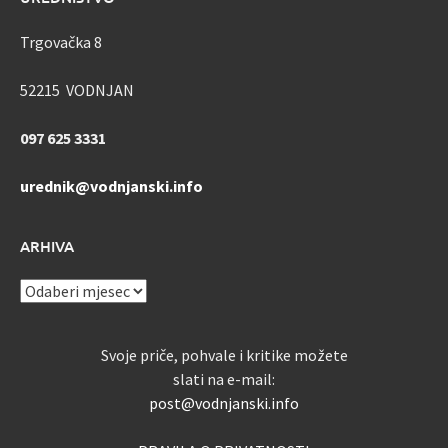
Trgovačka 8
52215 VODNJAN
097 625 3331
urednik@vodnjanski.info
ARHIVA
ARHIVA
Svoje priče, pohvale i kritike možete
slati na e-mail:
post@vodnjanski.info