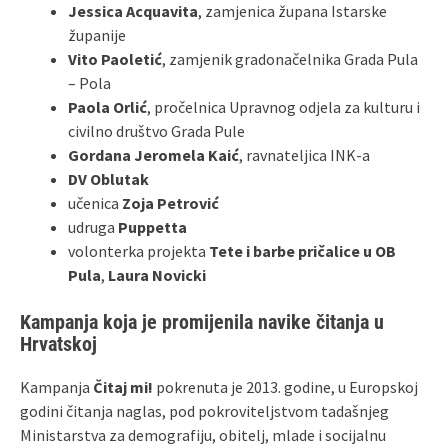
Jessica Acquavita
, zamjenica župana Istarske
županije
Vito Paoletić
, zamjenik gradonačelnika Grada Pula
– Pola
Paola Orlić
, pročelnica Upravnog odjela za kulturu i
civilno društvo Grada Pule
Gordana Jeromela Kaić
, ravnateljica INK-a
DV Oblutak
učenica
Zoja Petrović
udruga
Puppetta
volonterka projekta
Tete i barbe pričalice u OB
Pula
,
Laura Novicki
Kampanja koja je promijenila navike čitanja u
Hrvatskoj
Kampanja
Čitaj mi!
pokrenuta je 2013. godine, u Europskoj
godini čitanja naglas, pod pokroviteljstvom tadašnjeg
Ministarstva za demografiju, obitelj, mlade i socijalnu