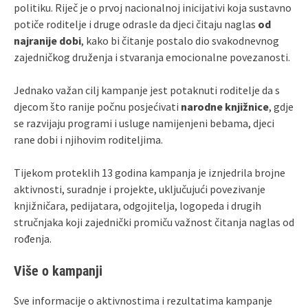
politiku. Riječ je o prvoj nacionalnoj inicijativi koja sustavno
potiče roditelje i druge odrasle da djeci čitaju naglas
od
najranije dobi
, kako bi čitanje postalo dio svakodnevnog
zajedničkog druženja i stvaranja emocionalne povezanosti.
Jednako važan cilj kampanje jest potaknuti roditelje da s
djecom što ranije počnu posjećivati
narodne knjižnice
, gdje
se razvijaju programi i usluge namijenjeni bebama, djeci
rane dobi i njihovim roditeljima.
Tijekom proteklih 13 godina kampanja je iznjedrila brojne
aktivnosti, suradnje i projekte, uključujući povezivanje
knjižničara, pedijatara, odgojitelja, logopeda i drugih
stručnjaka koji zajednički promiču važnost čitanja naglas od
rođenja.
Više o kampanji
Sve informacije o aktivnostima i rezultatima kampanje