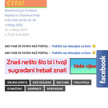
Manifestacija Gradske
knjižnice i čitaonice Pula:
Pula čita! od 26. do 28.
svibnja 2025.
22. svibnja 2025.
U "KOD SUSJEDA"
AKO VAM SE SVIDIO NAŠ PORTAL –
Podržite nas donacijom za kavu
AKO VAM SE SVIDIO NAŠ PORTAL –
Podržite nas donacijom za kavu
OBJAVLJENO U
KOD SUSJEDA
KULTURA
PULA-POLA
OZNAČENO
KAMPANJE
ROĐENDANI