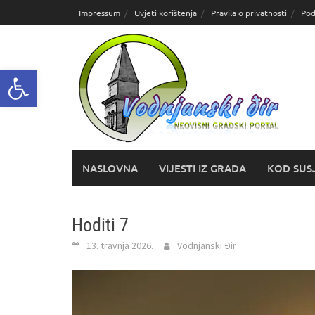
Skoči
Impressum
Uvjeti korištenja
Pravila o privatnosti
Pod
do
sadržaja
Open toolbar
NASLOVNA
VIJESTI IZ GRADA
KOD SUS
Hoditi 7
13. travnja 2026.
Vodnjanski Đir