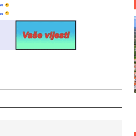
vu
vu