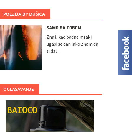
POEZIJA BY DUŠICA
SAMO SA TOBOM
Znaš, kad padne mrak i
ugasi se dan iako znam da
si dal...
OGLAŠAVANJE